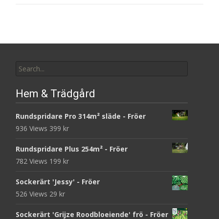
Search
for:
Hem & Trädgård
Rundspridare Pro 314m² släde - Fröer
936 Views
399
kr
Rundspridare Plus 254m² - Fröer
782 Views
199
kr
Sockerärt 'Jessy' - Fröer
526 Views
29
kr
Sockerärt 'Grijze Roodbloeiende' frö - Fröer