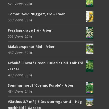
520 Views
22
kr
Tomat 'Gold Nugget', frö - Fröer
507 Views
59
kr
Pysslingkrage frö - Fröer
503 Views
20
kr
Malabarspenat Röd - Fröer
487 Views
32
kr
Grönkål 'Dwarf Green Curled / Half Tall' frö
- Fröer
487 Views
59
kr
Sommarmorot 'Cosmic Purple' - Fröer
484 Views
24
kr
Växthus 8,7 m² | 5 års stormgaranti | Hög
nockhöjd | Gazebo