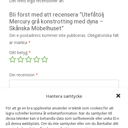
Det finns inga recensioner än.
Bli först med att recensera ”Utefåtölj
Mercury grå konstrotting med dyna –
Skånska Möbelhuset”
Din e-postadress kommer inte publiceras.
Obligatoriska fält
är märkta
*
Ditt betyg
*
Din recension
*
Hantera samtycke
För att ge en bra upplevelse använder vi teknik som cookies för att
Namn
*
lagra och/eller komma åt enhetsinformation. När du samtycker till
dessa tekniker kan vi behandla data som surfbeteende eller unika ID:n
E-post
*
på denna webbplats. Om du inte samtycker eller om du återkallar ditt