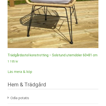
Trädgårdsstol konstrotting – Solstund utemöbler 60×81 cm
1 195
kr
Läs mera & köp
Hem & Trädgård
Odla potatis