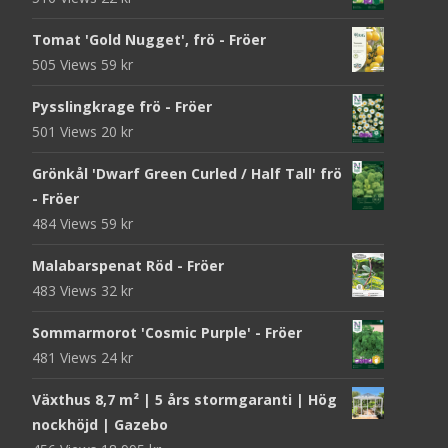
Tomat 'Gold Nugget', frö - Fröer
505 Views
59
kr
Pysslingkrage frö - Fröer
501 Views
20
kr
Grönkål 'Dwarf Green Curled / Half Tall' frö
- Fröer
484 Views
59
kr
Malabarspenat Röd - Fröer
483 Views
32
kr
Sommarmorot 'Cosmic Purple' - Fröer
481 Views
24
kr
Växthus 8,7 m² | 5 års stormgaranti | Hög
nockhöjd | Gazebo