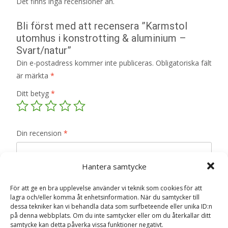
Det finns inga recensioner än.
Bli först med att recensera ”Karmstol
utomhus i konstrotting & aluminium –
Svart/natur”
Din e-postadress kommer inte publiceras.
Obligatoriska fält
är märkta
*
Ditt betyg
*
Din recension
*
Hantera samtycke
För att ge en bra upplevelse använder vi teknik som cookies för att
Namn
*
lagra och/eller komma åt enhetsinformation. När du samtycker till
dessa tekniker kan vi behandla data som surfbeteende eller unika ID:n
på denna webbplats. Om du inte samtycker eller om du återkallar ditt
E-post
*
samtycke kan detta påverka vissa funktioner negativt.