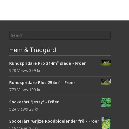
Search
for:
Hem & Trädgård
Rundspridare Pro 314m² släde - Fröer
928 Views
399
kr
Rundspridare Plus 254m² - Fröer
773 Views
199
kr
Sockerärt 'Jessy' - Fröer
524 Views
29
kr
Sockerärt 'Grijze Roodbloeiende' frö - Fröer
516 Views
22
kr