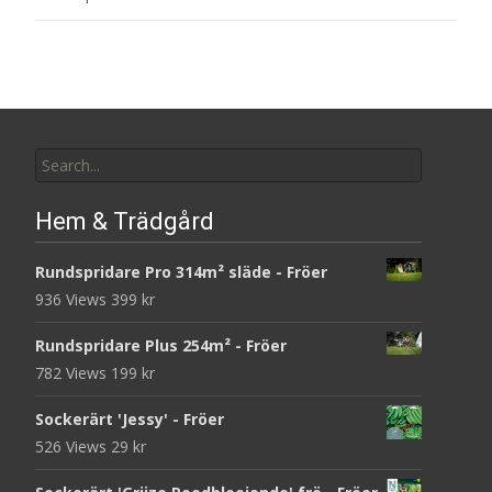
Search
for:
Hem & Trädgård
Rundspridare Pro 314m² släde - Fröer
936 Views
399
kr
Rundspridare Plus 254m² - Fröer
782 Views
199
kr
Sockerärt 'Jessy' - Fröer
526 Views
29
kr