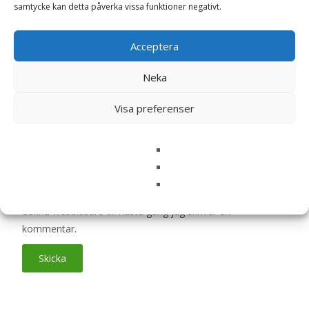
samtycke kan detta påverka vissa funktioner negativt.
Acceptera
Din recension
*
Neka
Visa preferenser
Namn
*
E-post
*
Spara mitt namn, min e-postadress och webbplats i
denna webbläsare till nästa gång jag skriver en
kommentar.