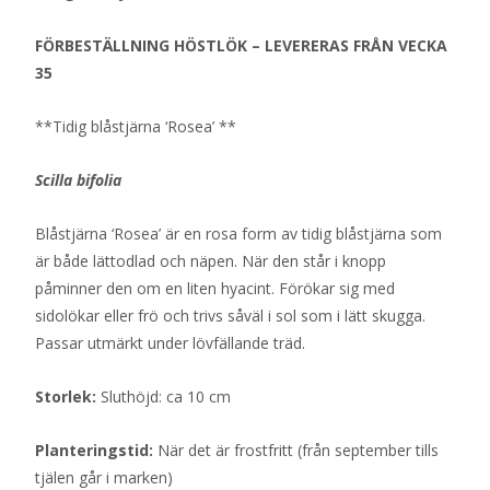
FÖRBESTÄLLNING HÖSTLÖK – LEVERERAS FRÅN VECKA
35
**Tidig blåstjärna ‘Rosea’ **
Scilla bifolia
Blåstjärna ‘Rosea’ är en rosa form av tidig blåstjärna som
är både lättodlad och näpen. När den står i knopp
påminner den om en liten hyacint. Förökar sig med
sidolökar eller frö och trivs såväl i sol som i lätt skugga.
Passar utmärkt under lövfällande träd.
Storlek:
Sluthöjd: ca 10 cm
Planteringstid:
När det är frostfritt (från september tills
tjälen går i marken)