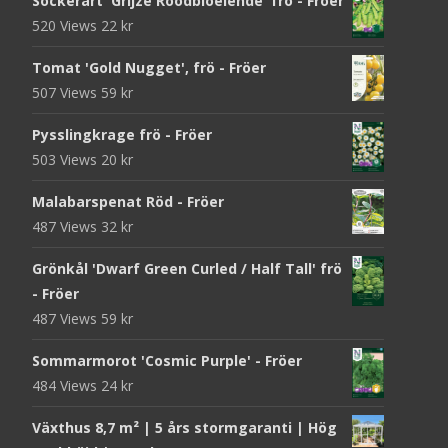
Sockerärt 'Grijze Roodbloeiende' frö - Fröer
520 Views
22
kr
Tomat 'Gold Nugget', frö - Fröer
507 Views
59
kr
Pysslingkrage frö - Fröer
503 Views
20
kr
Malabarspenat Röd - Fröer
487 Views
32
kr
Grönkål 'Dwarf Green Curled / Half Tall' frö
- Fröer
487 Views
59
kr
Sommarmorot 'Cosmic Purple' - Fröer
484 Views
24
kr
Växthus 8,7 m² | 5 års stormgaranti | Hög