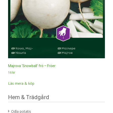
Majrova ‘Snowball’ frö – Fröer
16
kr
Läs mera & köp
Hem & Trädgård
Odla potatis