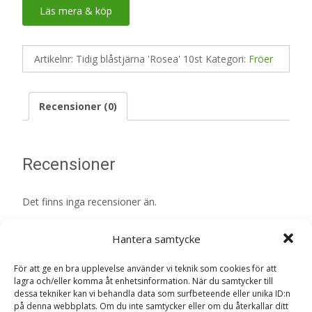
Läs mera & köp
Artikelnr:
Tidig blåstjärna 'Rosea' 10st
Kategori:
Fröer
Recensioner (0)
Recensioner
Det finns inga recensioner än.
Bli först med att recensera ”Tidig
Hantera samtycke
blåstjärna ‘Rosea’ 10st – Fröer”
Din e-postadress kommer inte publiceras.
Obligatoriska fält
För att ge en bra upplevelse använder vi teknik som cookies för att
lagra och/eller komma åt enhetsinformation. När du samtycker till
är märkta
*
dessa tekniker kan vi behandla data som surfbeteende eller unika ID:n
på denna webbplats. Om du inte samtycker eller om du återkallar ditt
Ditt betyg
*