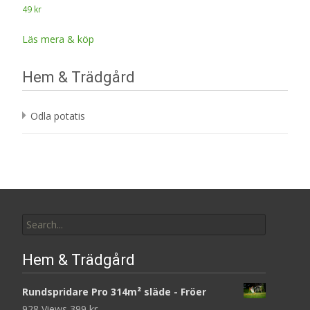
49
kr
Läs mera & köp
Hem & Trädgård
Odla potatis
Search
for:
Hem & Trädgård
Rundspridare Pro 314m² släde - Fröer
928 Views
399
kr