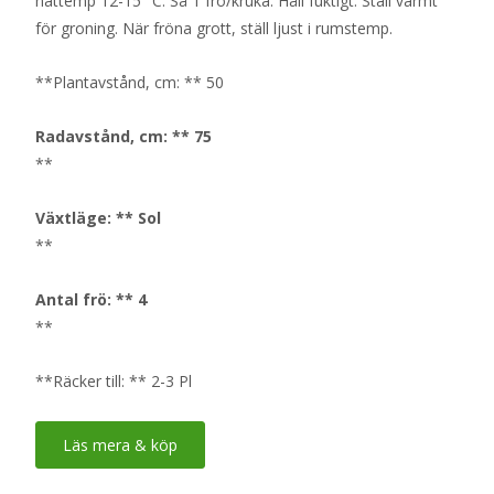
nattemp 12-15 °C. Så 1 frö/kruka. Håll fuktigt. Ställ varmt
för groning. När fröna grott, ställ ljust i rumstemp.
**Plantavstånd, cm: ** 50
Radavstånd, cm: ** 75
**
Växtläge: ** Sol
**
Antal frö: ** 4
**
**Räcker till: ** 2-3 Pl
Läs mera & köp