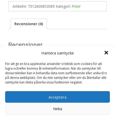
Artikelnr:
7312600853089
Kategori:
Fröer
Recensioner (0)
Recensioner
Hantera samtycke
Det finns inga recensioner än.
För att ge en bra upplevelse använder vi teknik som cookies för att
lagra och/eller komma åt enhetsinformation. När du samtycker till
Bli först med att recensera ”Krukgurka
dessa tekniker kan vi behandla data som surfbeteende eller unika ID:n
‘Picolino F1’ Organic frö – Fröer”
på denna webbplats. Om du inte samtycker eller om du återkallar ditt
samtycke kan detta påverka vissa funktioner negativt.
Din e-postadress kommer inte publiceras.
Obligatoriska fält
är märkta
*
Acceptera
Ditt betyg
*
Neka