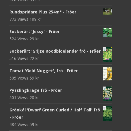
Rundspridare Plus 254m² - Fröer
773 Views
199
kr
Sockerärt 'Jessy' - Fröer
524 Views
29
kr
Sockerärt 'Grijze Roodbloeiende' frö - Fröer
516 Views
22
kr
Tomat 'Gold Nugget', frö - Fröer
505 Views
59
kr
Pysslingkrage frö - Fröer
501 Views
20
kr
Grönkål 'Dwarf Green Curled / Half Tall' frö
- Fröer
484 Views
59
kr