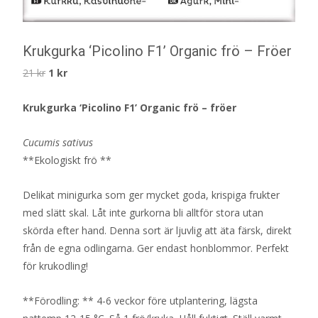
Krukgurka ‘Picolino F1’ Organic frö – Fröer
Det
Det
21
kr
1
kr
ursprungliga
nuvarande
Krukgurka ‘Picolino F1’ Organic frö – fröer
priset
priset
var:
är:
Cucumis sativus
21 kr.
1 kr.
**Ekologiskt frö **
Delikat minigurka som ger mycket goda, krispiga frukter
med slätt skal. Låt inte gurkorna bli alltför stora utan
skörda efter hand. Denna sort är ljuvlig att äta färsk, direkt
från de egna odlingarna. Ger endast honblommor. Perfekt
för krukodling!
**Förodling: ** 4-6 veckor före utplantering, lägsta