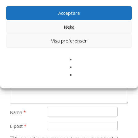
Det finns inga recensioner än.
Acceptera
Bli först med att recensera ”Strålrudbeckia
‘Goldsturm’, frö – Fröer”
Neka
Din e-postadress kommer inte publiceras.
Obligatoriska fält
Visa preferenser
är märkta
*
Ditt betyg
*
Din recension
*
Namn
*
E-post
*