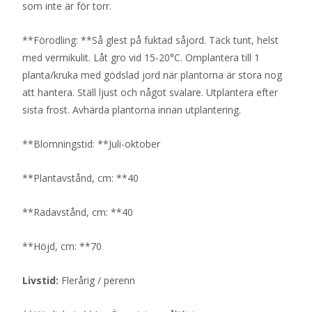
som inte är för torr.
**Förodling: **Så glest på fuktad såjord. Täck tunt, helst
med vermikulit. Låt gro vid 15-20°C. Omplantera till 1
planta/kruka med gödslad jord när plantorna är stora nog
att hantera. Ställ ljust och något svalare. Utplantera efter
sista frost. Avhärda plantorna innan utplantering.
**Blomningstid: **Juli-oktober
**Plantavstånd, cm: **40
**Radavstånd, cm: **40
**Höjd, cm: **70
Livstid:
Flerårig / perenn