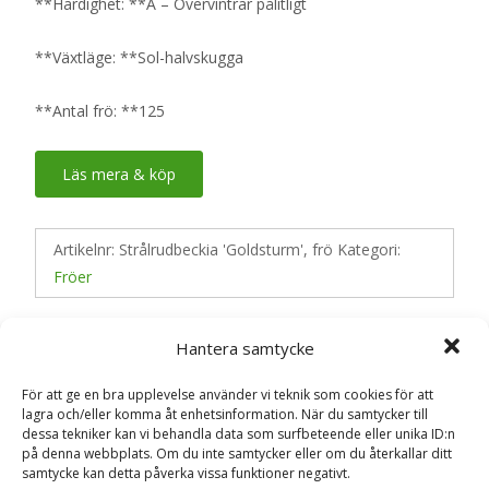
**Härdighet: **A – Övervintrar pålitligt
**Växtläge: **Sol-halvskugga
**Antal frö: **125
Läs mera & köp
Artikelnr:
Strålrudbeckia 'Goldsturm', frö
Kategori:
Fröer
Hantera samtycke
Recensioner (0)
För att ge en bra upplevelse använder vi teknik som cookies för att
lagra och/eller komma åt enhetsinformation. När du samtycker till
dessa tekniker kan vi behandla data som surfbeteende eller unika ID:n
Recensioner
på denna webbplats. Om du inte samtycker eller om du återkallar ditt
samtycke kan detta påverka vissa funktioner negativt.