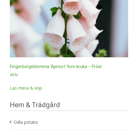
Fingerborgsblomma ‘Apricot’ 9cm kruka – Fröer
49
kr
Läs mera & köp
Hem & Trädgård
Odla potatis