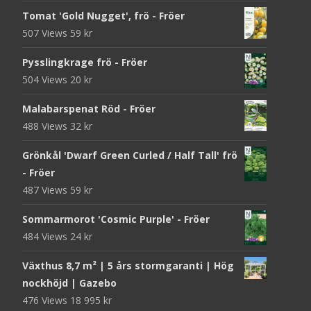
Tomat 'Gold Nugget', frö - Fröer
507 Views
59
kr
Pysslingkrage frö - Fröer
504 Views
20
kr
Malabarspenat Röd - Fröer
488 Views
32
kr
Grönkål 'Dwarf Green Curled / Half Tall' frö
- Fröer
487 Views
59
kr
Sommarmorot 'Cosmic Purple' - Fröer
484 Views
24
kr
Växthus 8,7 m² | 5 års stormgaranti | Hög
nockhöjd | Gazebo
476 Views
18 995
kr