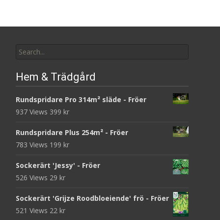
Search
for:
Hem & Trädgård
Rundspridare Pro 314m² släde - Fröer
937 Views
399
kr
Rundspridare Plus 254m² - Fröer
783 Views
199
kr
Sockerärt 'Jessy' - Fröer
526 Views
29
kr
Sockerärt 'Grijze Roodbloeiende' frö - Fröer
521 Views
22
kr