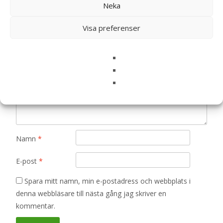
Neka
Din e-postadress kommer inte publiceras.
Obligatoriska fält
är märkta
*
Visa preferenser
Ditt betyg
*
Din recension
*
Namn
*
E-post
*
Spara mitt namn, min e-postadress och webbplats i
denna webbläsare till nästa gång jag skriver en
kommentar.