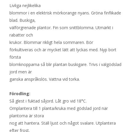
Livliga nejlikelika
blommor i en elektrisk mörkorange nyans. Gröna finflikade
blad. Buskiga,
välförgrenade plantor. Fin som snittblomma. Utmärkt i
rabatter och
krukor. Blommar rikligt hela sommaren. Bör
förkultiveras och är mycket lätt att lyckas med. Nyp bort
första
blomknopparna så blir plantan buskigare. Trivs i välgödslad
jord men är
ganska anspråkslös. Vattna vid torka.
Förodling:
Så glest i fuktad såjord. Låt gro vid 18°C.
Omplantera till 1 planta/kruka med gödslad jord när
plantorna är stora
nog att hantera. Ställ ljust och något svalare. Utplantera
efter frost.