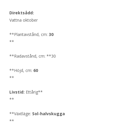
Direktsådd:
Vattna oktober
**Plantavstånd, cm:
30
**
**Radavstånd, cm: **30
**Höjd, cm:
60
**
Livstid:
Ettårig**
**
**Växtläge:
Sol-halvskugga
**