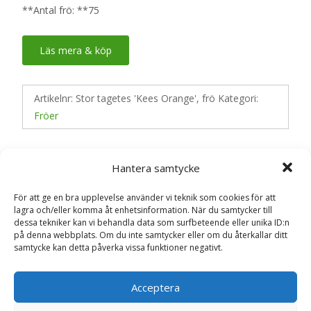
**Antal frö: **75
Läs mera & köp
Artikelnr:
Stor tagetes 'Kees Orange', frö
Kategori:
Fröer
Recensioner (0)
Hantera samtycke
För att ge en bra upplevelse använder vi teknik som cookies för att
lagra och/eller komma åt enhetsinformation. När du samtycker till
Recensioner
dessa tekniker kan vi behandla data som surfbeteende eller unika ID:n
på denna webbplats. Om du inte samtycker eller om du återkallar ditt
samtycke kan detta påverka vissa funktioner negativt.
Det finns inga recensioner än.
Acceptera
Bli först med att recensera ”Stor tagetes
‘Kees Orange’, frö – Fröer”