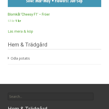
Blomkål ‘Cheesy F1’ – Fröer
Det
Det
17
kr
1
kr
ursprungliga
nuvarande
priset
priset
Läs mera & köp
var:
är:
17 kr.
1 kr.
Hem & Trädgård
Odla potatis
Search
for:
Hem & Trädgård