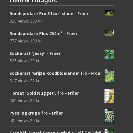
Rundspridare Pro 314m² släde - Fröer
929 Views
399
kr
Rundspridare Plus 254m² - Fröer
777 Views
199
kr
Sockerärt 'Jessy' - Fröer
525 Views
29
kr
Sockerärt 'Grijze Roodbloeiende' frö - Fröer
517 Views
22
kr
Tomat 'Gold Nugget', frö - Fröer
506 Views
59
kr
Pysslingkrage frö - Fröer
502 Views
20
kr
Grönkål 'Dwarf Green Curled / Half Tall' frö