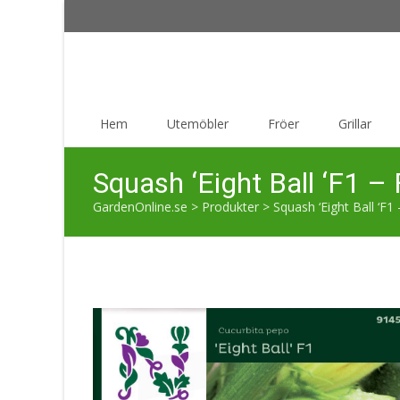
Skip
Hem
Utemöbler
Fröer
Grillar
to
content
Squash ‘Eight Ball ‘F1 – 
GardenOnline.se
>
Produkter
>
Squash ‘Eight Ball ‘F1