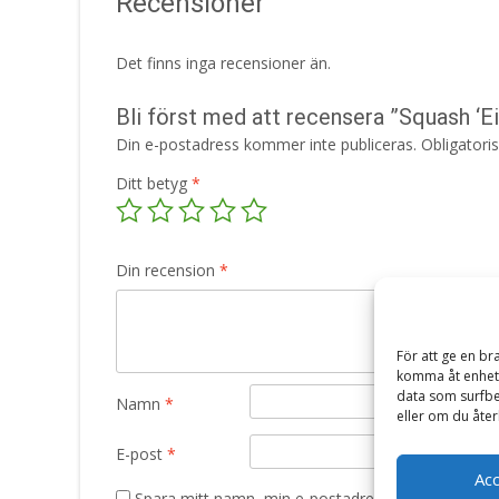
Recensioner
Det finns inga recensioner än.
Bli först med att recensera ”Squash ‘Ei
Din e-postadress kommer inte publiceras.
Obligatori
Ditt betyg
*
Din recension
*
För att ge en br
komma åt enhets
data som surfbe
Namn
*
eller om du åter
E-post
*
Ac
Spara mitt namn, min e-postadress och webbplats 