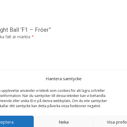
ght Ball ‘F1 – Fröer”
ska fält är märkta
*
Hantera samtycke
a upplevelse använder vi teknik som cookies för att lagra och/eller
information. När du samtycker till dessa tekniker kan vi behandla
teende eller unika ID:n på denna webbplats. Om du inte samtycker
kallar ditt samtycke kan detta påverka vissa funktioner negativt.
ceptera
Neka
Visa pref
i denna webbläsare till nästa gång jag skriver en kommentar.