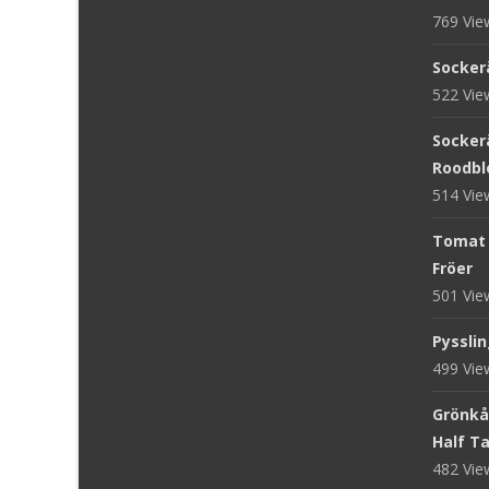
769 Vi
Sockerä
522 Vi
Sockerä
Roodblo
514 Vi
Tomat '
Fröer
501 Vi
Pysslin
499 Vi
Grönkål
Half Tal
482 Vi