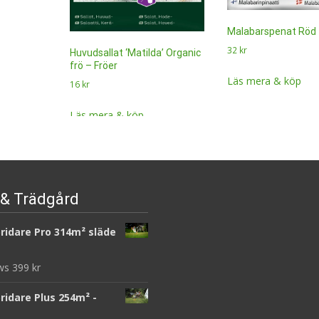
Malabarspenat Röd 
32
kr
Huvudsallat ‘Matilda’ Organic
frö – Fröer
Läs mera & köp
16
kr
Läs mera & köp
& Trädgård
ridare Pro 314m² släde
ews
399
kr
ridare Plus 254m² -