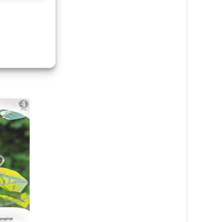
Floribundaros ‘Hanky
5-pack barrot – Fröer