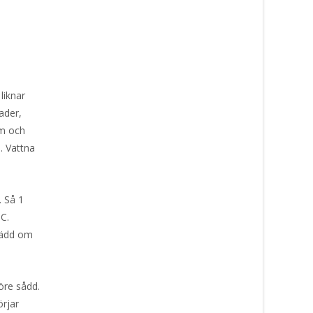
liknar
ader,
rm och
. Vattna
. Så 1
°C.
 rädd om
öre sådd.
örjar