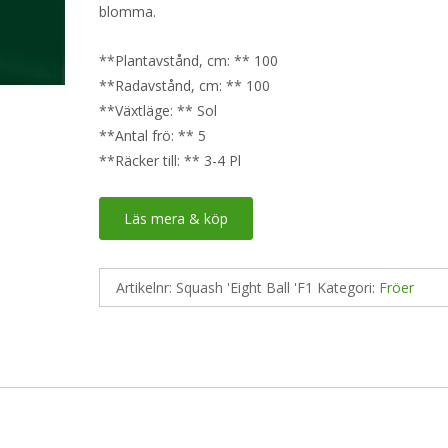
blomma.
**Plantavstånd, cm: ** 100
**Radavstånd, cm: ** 100
**Växtläge: ** Sol
**Antal frö: ** 5
**Räcker till: ** 3-4 Pl
Läs mera & köp
Artikelnr:
Squash 'Eight Ball 'F1
Kategori:
Fröer