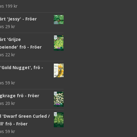
ews
199
kr
rt 'Jessy' - Fröer
ews
29
kr
rt 'Grijze
eiende' frö - Fröer
ews
22
kr
Gold Nugget', frö -
ews
59
kr
gkrage frö - Fröer
ews
20
kr
 'Dwarf Green Curled /
l' frö - Fröer
ews
59
kr