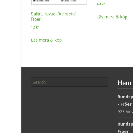
49
kr
Sallat, Huvud- ‘Attractie’ –
Läs mera & köp
Fröer
12
kr
Läs mera & köp
Search
Hem 
for:
Rundsp
- Fröer
923 Vi
Rundsp
Fröer