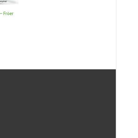
1 075
kr
– Fröer
Läs mera & köp
Zinnia ‘Soleado’ frö – Fröer
22
kr
Läs mera & köp