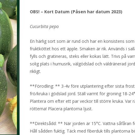
OBS! – Kort Datum (Påsen har datum 2023)
Cucurbita pepo
En härlig sort som är rund och har en konsistens som 
fruktköttet hos ett äpple. Smaken är rik. Används i sall
fylls och gratineras, steks eller kokas lätt. Trivs på va
solig plats i humusrik, välgödslad och väldränerad jord
rikligt.
**Förodling: ** 3-4v före utplantering efter sista frost
frö/kruka i gödslad jord. Ställ varmt för groning 18-24
Plantera om efter ett par veckor till större kruka. Var
rötterna! Placera plantorna ljust.
**Direktsådd: ** När jorden är 15°C. Vattna såfåran f
Håll sådden fuktig. Täck med fiberduk tills plantorna b