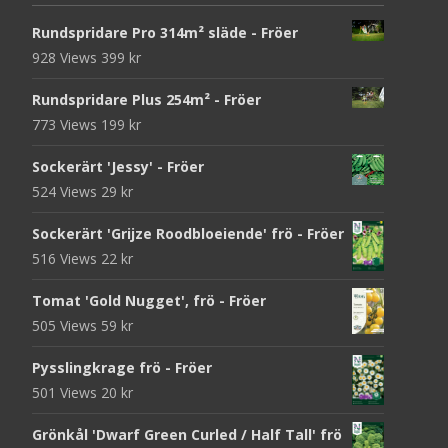
Rundspridare Pro 314m² släde - Fröer
928 Views
399
kr
Rundspridare Plus 254m² - Fröer
773 Views
199
kr
Sockerärt 'Jessy' - Fröer
524 Views
29
kr
Sockerärt 'Grijze Roodbloeiende' frö - Fröer
516 Views
22
kr
Tomat 'Gold Nugget', frö - Fröer
505 Views
59
kr
Pysslingkrage frö - Fröer
501 Views
20
kr
Grönkål 'Dwarf Green Curled / Half Tall' frö