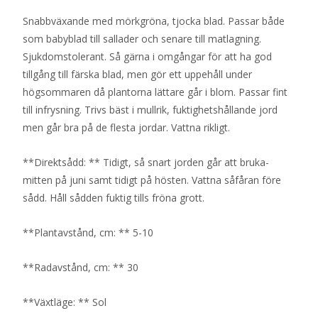
Snabbväxande med mörkgröna, tjocka blad. Passar både
som babyblad till sallader och senare till matlagning.
Sjukdomstolerant. Så gärna i omgångar för att ha god
tillgång till färska blad, men gör ett uppehåll under
högsommaren då plantorna lättare går i blom. Passar fint
till infrysning. Trivs bäst i mullrik, fuktighetshållande jord
men går bra på de flesta jordar. Vattna rikligt.
**Direktsådd: ** Tidigt, så snart jorden går att bruka-
mitten på juni samt tidigt på hösten. Vattna såfåran före
sådd. Håll sådden fuktig tills fröna grott.
**Plantavstånd, cm: ** 5-10
**Radavstånd, cm: ** 30
**Växtläge: ** Sol