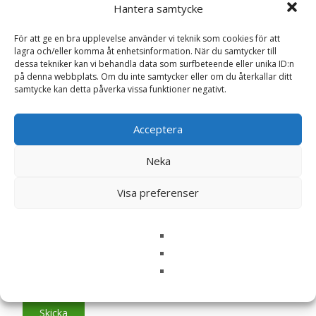
Din e-postadress kommer inte publiceras.
Obligatoriska fält
Hantera samtycke
är märkta
*
För att ge en bra upplevelse använder vi teknik som cookies för att
Ditt betyg
*
lagra och/eller komma åt enhetsinformation. När du samtycker till
dessa tekniker kan vi behandla data som surfbeteende eller unika ID:n
på denna webbplats. Om du inte samtycker eller om du återkallar ditt
samtycke kan detta påverka vissa funktioner negativt.
Din recension
*
Acceptera
Neka
Namn
*
Visa preferenser
E-post
*
Spara mitt namn, min e-postadress och webbplats i
denna webbläsare till nästa gång jag skriver en
kommentar.