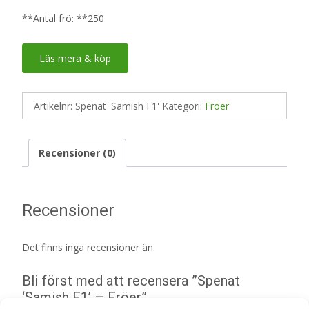
**Antal frö: **250
Läs mera & köp
Artikelnr:
Spenat 'Samish F1'
Kategori:
Fröer
Recensioner (0)
Recensioner
Det finns inga recensioner än.
Bli först med att recensera ”Spenat
‘Samish F1’ – Fröer”