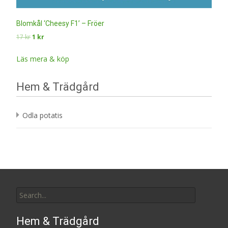
Blomkål ‘Cheesy F1’ – Fröer
Det
Det
17
kr
1
kr
ursprungliga
nuvarande
priset
priset
Läs mera & köp
var:
är:
17 kr.
1 kr.
Hem & Trädgård
Odla potatis
Search
for:
Hem & Trädgård