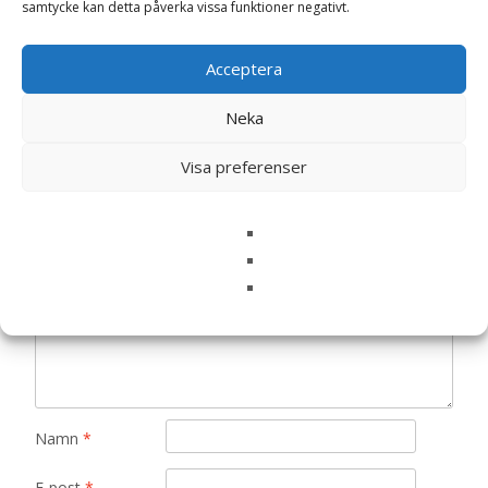
samtycke kan detta påverka vissa funktioner negativt.
Det finns inga recensioner än.
Acceptera
Bli först med att recensera
Neka
”Sommarsquash ‘Black Beauty’ – Fröer”
Din e-postadress kommer inte publiceras.
Obligatoriska fält
Visa preferenser
är märkta
*
Ditt betyg
*
Din recension
*
Namn
*
E-post
*