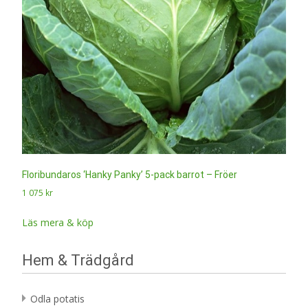
Floribundaros ‘Hanky Panky’ 5-pack barrot – Fröer
1 075
kr
Läs mera & köp
Hem & Trädgård
Odla potatis