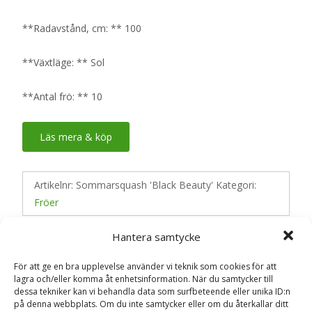
**Radavstånd, cm: ** 100
**Växtläge: ** Sol
**Antal frö: ** 10
Läs mera & köp
Artikelnr:
Sommarsquash 'Black Beauty'
Kategori:
Fröer
Hantera samtycke
Recensioner (0)
För att ge en bra upplevelse använder vi teknik som cookies för att
lagra och/eller komma åt enhetsinformation. När du samtycker till
dessa tekniker kan vi behandla data som surfbeteende eller unika ID:n
på denna webbplats. Om du inte samtycker eller om du återkallar ditt
Recensioner