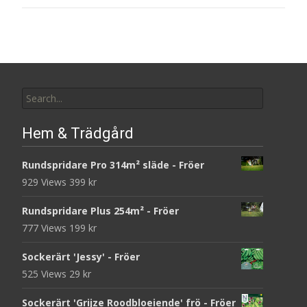
Search
for:
Hem & Trädgård
Rundspridare Pro 314m² släde - Fröer
929 Views
399
kr
Rundspridare Plus 254m² - Fröer
777 Views
199
kr
Sockerärt 'Jessy' - Fröer
525 Views
29
kr
Sockerärt 'Grijze Roodbloeiende' frö - Fröer