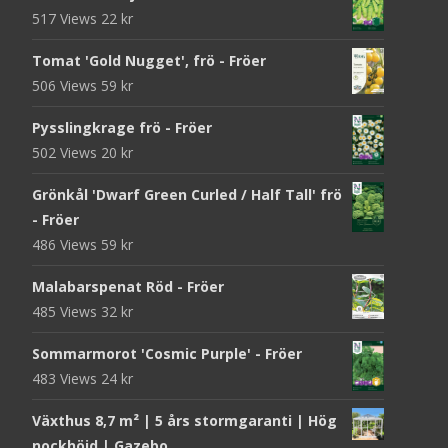
517 Views
22
kr
Tomat 'Gold Nugget', frö - Fröer
506 Views
59
kr
Pysslingkrage frö - Fröer
502 Views
20
kr
Grönkål 'Dwarf Green Curled / Half Tall' frö
- Fröer
486 Views
59
kr
Malabarspenat Röd - Fröer
485 Views
32
kr
Sommarmorot 'Cosmic Purple' - Fröer
483 Views
24
kr
Växthus 8,7 m² | 5 års stormgaranti | Hög
nockhöjd | Gazebo