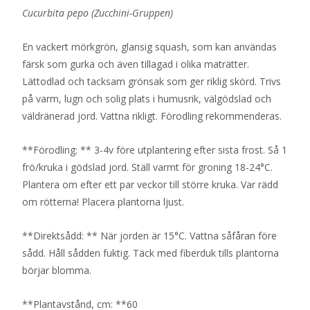
Cucurbita pepo (Zucchini-Gruppen)
En vackert mörkgrön, glansig squash, som kan användas
färsk som gurka och även tillagad i olika maträtter.
Lättodlad och tacksam grönsak som ger riklig skörd. Trivs
på varm, lugn och solig plats i humusrik, välgödslad och
väldränerad jord. Vattna rikligt. Förodling rekommenderas.
**Förodling: ** 3-4v före utplantering efter sista frost. Så 1
frö/kruka i gödslad jord. Ställ varmt för groning 18-24°C.
Plantera om efter ett par veckor till större kruka. Var rädd
om rötterna! Placera plantorna ljust.
**Direktsådd: ** När jorden är 15°C. Vattna såfåran före
sådd. Håll sådden fuktig. Täck med fiberduk tills plantorna
börjar blomma.
**Plantavstånd, cm: **60