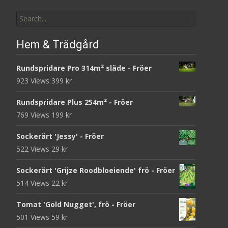
Search
for:
Hem & Trädgård
Rundspridare Pro 314m² släde - Fröer
923 Views
399
kr
Rundspridare Plus 254m² - Fröer
769 Views
199
kr
Sockerärt 'Jessy' - Fröer
522 Views
29
kr
Sockerärt 'Grijze Roodbloeiende' frö - Fröer
514 Views
22
kr
Tomat 'Gold Nugget', frö - Fröer
501 Views
59
kr