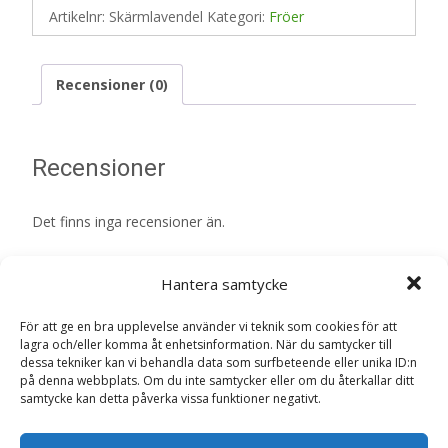
Artikelnr:
Skärmlavendel
Kategori:
Fröer
Recensioner (0)
Recensioner
Det finns inga recensioner än.
Bli först med att recensera ”Skärmlavendel
Hantera samtycke
– Fröer”
Din e-postadress kommer inte publiceras.
Obligatoriska fält
För att ge en bra upplevelse använder vi teknik som cookies för att
är märkta
*
lagra och/eller komma åt enhetsinformation. När du samtycker till
dessa tekniker kan vi behandla data som surfbeteende eller unika ID:n
Ditt betyg
*
på denna webbplats. Om du inte samtycker eller om du återkallar ditt
samtycke kan detta påverka vissa funktioner negativt.