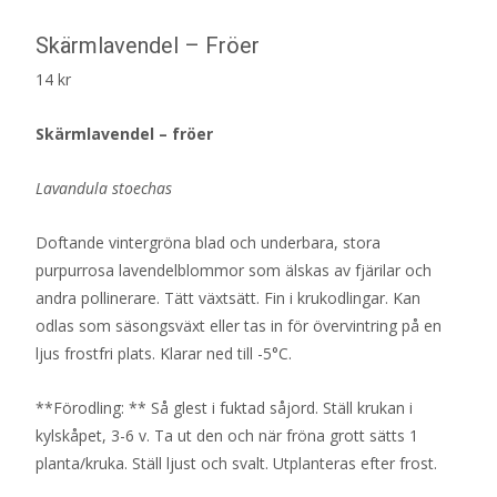
Skärmlavendel – Fröer
14
kr
Skärmlavendel – fröer
Lavandula stoechas
Doftande vintergröna blad och underbara, stora
purpurrosa lavendelblommor som älskas av fjärilar och
andra pollinerare. Tätt växtsätt. Fin i krukodlingar. Kan
odlas som säsongsväxt eller tas in för övervintring på en
ljus frostfri plats. Klarar ned till -5°C.
**Förodling: ** Så glest i fuktad såjord. Ställ krukan i
kylskåpet, 3-6 v. Ta ut den och när fröna grott sätts 1
planta/kruka. Ställ ljust och svalt. Utplanteras efter frost.