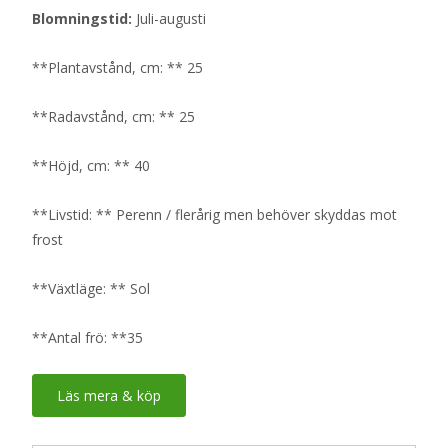
Blomningstid:
Juli-augusti
**Plantavstånd, cm: ** 25
**Radavstånd, cm: ** 25
**Höjd, cm: ** 40
**Livstid: ** Perenn / flerårig men behöver skyddas mot
frost
**Växtläge: ** Sol
**Antal frö: **35
Läs mera & köp