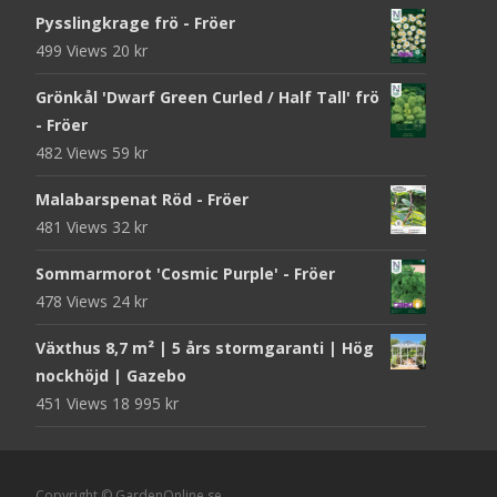
Pysslingkrage frö - Fröer
499 Views
20
kr
Grönkål 'Dwarf Green Curled / Half Tall' frö
- Fröer
482 Views
59
kr
Malabarspenat Röd - Fröer
481 Views
32
kr
Sommarmorot 'Cosmic Purple' - Fröer
478 Views
24
kr
Växthus 8,7 m² | 5 års stormgaranti | Hög
nockhöjd | Gazebo
451 Views
18 995
kr
Copyright © GardenOnline.se