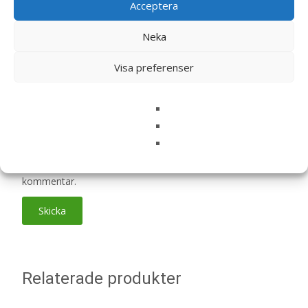
Acceptera
Din recension
*
Neka
Visa preferenser
Namn
*
E-post
*
Spara mitt namn, min e-postadress och webbplats i
denna webbläsare till nästa gång jag skriver en
kommentar.
Relaterade produkter