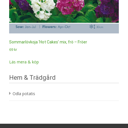
Sommarlövkoja ‘Hot Cakes’ mix, frö – Fröer
69
kr
Läs mera & köp
Hem & Trädgård
Odla potatis