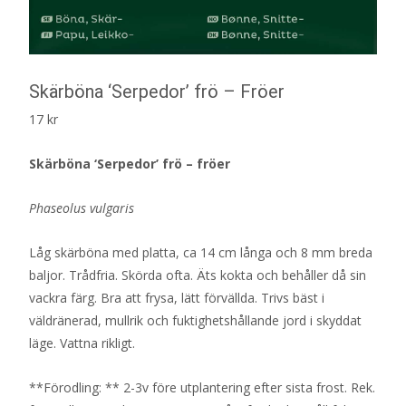
Skärböna ‘Serpedor’ frö – Fröer
17
kr
Skärböna ‘Serpedor’ frö – fröer
Phaseolus vulgaris
Låg skärböna med platta, ca 14 cm långa och 8 mm breda
baljor. Trådfria. Skörda ofta. Äts kokta och behåller då sin
vackra färg. Bra att frysa, lätt förvällda. Trivs bäst i
väldränerad, mullrik och fuktighetshållande jord i skyddat
läge. Vattna rikligt.
**Förodling: ** 2-3v före utplantering efter sista frost. Rek.