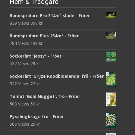
Hem & Trädgård
Rundspridare Pro 314m² släde - Fröer
939 Views
399
kr
Rundspridare Plus 254m² - Fröer
784 Views
199
kr
Sockerärt 'Jessy' - Fröer
532 Views
29
kr
Sockerärt 'Grijze Roodbloeiende' frö - Fröer
522 Views
22
kr
Tomat 'Gold Nugget', frö - Fröer
508 Views
59
kr
Pysslingkrage frö - Fröer
506 Views
20
kr