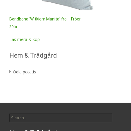
Bondböna ‘Witkiem Manita’ frö – Fröer
39
kr
Läs mera & köp
Hem & Trädgård
Odla potatis
Search
for: