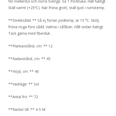
för mellersta och norra Sverige. Så 1 frö/kruka. Håll fuktigt.
Ställ varmt (+25ºC). När fröna grott, ställ ljust i rumstemp.
**Direktsådd: ** Så ej förrän jordtemp. är 15 °C. Skölj
fröna noga före sådd. Vattna i såfåran. Håll sedan fuktigt.
Täck gärna med fiberduk.
**Plantavstånd, cm: ** 12
**Radavstånd, cm: ** 45
**Höjd, cm: ** 40
**Växtläge: ** Sol
**Antal frö: ** 72
**Räcker till: ** 4-5 M