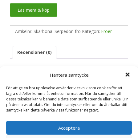
Läs mera & köp
Artikelnr:
Skärböna 'Serpedor' frö
Kategori:
Fröer
Recensioner (0)
Hantera samtycke
Recensioner
För att ge en bra upplevelse använder vi teknik som cookies för att
lagra och/eller komma åt enhetsinformation. När du samtycker till
Det finns inga recensioner än.
dessa tekniker kan vi behandla data som surfbeteende eller unika ID:n
på denna webbplats. Om du inte samtycker eller om du återkallar ditt
Bli först med att recensera ”Skärböna
samtycke kan detta påverka vissa funktioner negativt.
‘Serpedor’ frö – Fröer”
Din e-postadress kommer inte publiceras.
Obligatoriska fält
Acceptera
är märkta
*