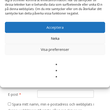
lagra och/eller komma åt enhetsinformation. När du samtycker till
dessa tekniker kan vi behandla data som surfbeteende eller unika ID:n
Bli först med att recensera ”Rosmarin frö
på denna webbplats. Om du inte samtycker eller om du återkallar ditt
– Fröer”
samtycke kan detta påverka vissa funktioner negativt.
Din e-postadress kommer inte publiceras.
Obligatoriska fält
är märkta
*
Acceptera
Ditt betyg
*
Neka
Visa preferenser
Din recension
*
Namn
*
E-post
*
Spara mitt namn, min e-postadress och webbplats i