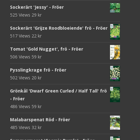
Sockerärt 'Jessy' - Fröer
525 Views
29
kr
Sockerärt 'Grijze Roodbloeiende' frö - Fröer
517 Views
22
kr
Tomat 'Gold Nugget', frö - Fröer
506 Views
59
kr
Pysslingkrage frö - Fröer
502 Views
20
kr
Grönkål 'Dwarf Green Curled / Half Tall' frö
- Fröer
486 Views
59
kr
Malabarspenat Röd - Fröer
485 Views
32
kr