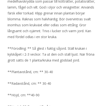
medelhavskrydda som passar till kötträtter, potatisrätter,
lamm, fågel och vilt. God i oljor och vinägretter. Används
färsk eller torkad. Klipp grenar innan plantan börjar
blomma. Räknas som halvhärdig. Bör övervintras svalt
inomhus som krukväxt eller odlas som ettårig. Gror
långsamt och ojämnt. Trivs i lucker och varm jord. Kan
med fördel odlas i en stor kruka.
**Förodling: ** Så glest i fuktig såjord. Ställ krukan i
kylskåpet i 2-3 veckor. Ta ut den och ställ ljust. När fröna
grott sätts de 1 planta/kruka med gödslad jord.
**Plantavstånd, cm: ** 30-40
**Radavstånd, cm: ** 30-40
**Höjd, cm: **40-90