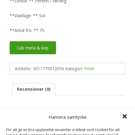
**Livstid: ** Perenn / flerårig
**Växtläge: ** Sol
**Antal frö: ** 75
Läs mera & köp
Artikelnr:
5011775012056
Kategori:
Fröer
Recensioner (0)
Recensioner
Hantera samtycke
För att ge en bra upplevelse använder vi teknik som cookies för att
Det finns inga recensioner än.