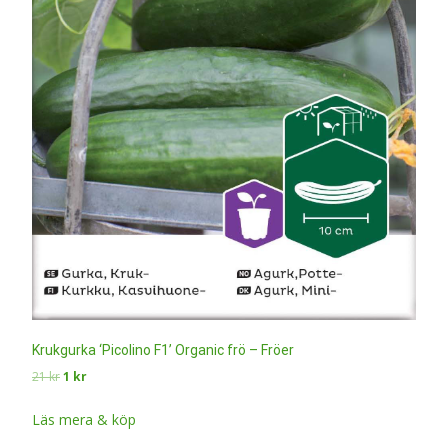
Krukgurka ‘Picolino F1’ Organic frö – Fröer
Det
Det
21
kr
1
kr
ursprungliga
nuvarande
priset
priset
Läs mera & köp
var:
är: