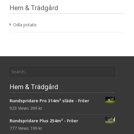
21 kr.
1 kr.
Hem & Trädgård
Odla potatis
Search
for:
Hem & Trädgård
Rundspridare Pro 314m² släde - Fröer
929 Views
399
kr
Rundspridare Plus 254m² - Fröer
777 Views
199
kr