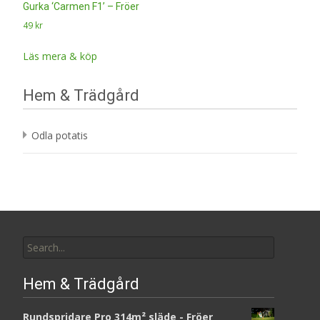
Gurka ‘Carmen F1’ – Fröer
49
kr
Läs mera & köp
Hem & Trädgård
Odla potatis
Search
for:
Hem & Trädgård
Rundspridare Pro 314m² släde - Fröer