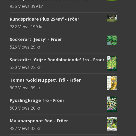
936 Views
399
kr
Rundspridare Plus 254m² - Fröer
782 Views
199
kr
Sockerärt 'Jessy' - Fröer
526 Views
29
kr
Sockerärt 'Grijze Roodbloeiende' frö - Fröer
520 Views
22
kr
Tomat 'Gold Nugget', frö - Fröer
507 Views
59
kr
Pysslingkrage frö - Fröer
503 Views
20
kr
Malabarspenat Röd - Fröer
487 Views
32
kr