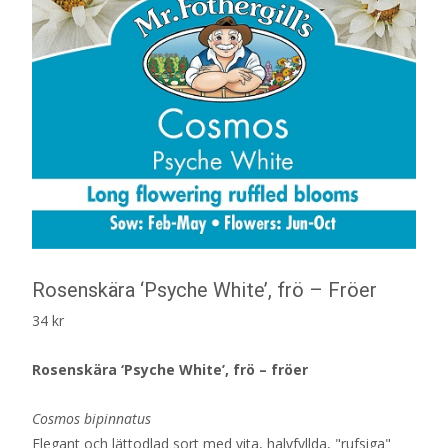
Rosenskära ‘Psyche White’, frö – Fröer
34
kr
Rosenskära ‘Psyche White’, frö – fröer
Cosmos bipinnatus
Elegant och lättodlad sort med vita, halvfyllda, "rufsiga"