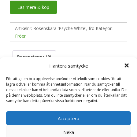
Läs mera & köp
Artikelnr:
Rosenskära 'Psyche White', frö
Kategori:
Fröer
Recensioner (0)
Hantera samtycke
För att ge en bra upplevelse använder vi teknik som cookies för att
Recensioner
lagra och/eller komma åt enhetsinformation. När du samtycker till
dessa tekniker kan vi behandla data som surfbeteende eller unika ID:n
på denna webbplats. Om du inte samtycker eller om du återkallar ditt
Det finns inga recensioner än.
samtycke kan detta påverka vissa funktioner negativt.
Bli först med att recensera ”Rosenskära
Acceptera
‘Psyche White’, frö – Fröer”
Din e-postadress kommer inte publiceras.
Obligatoriska fält
Neka
är märkta
*