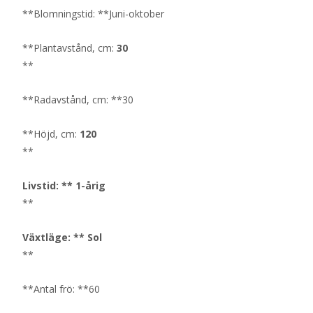
**Blomningstid: **Juni-oktober
**Plantavstånd, cm:
30
**
**Radavstånd, cm: **30
**Höjd, cm:
120
**
Livstid: ** 1-årig
**
Växtläge: ** Sol
**
**Antal frö: **60