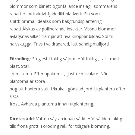
blommor som blir ett ögonfallande inslag i sommarens
rabatter. Attraktivt fjäderlikt bladverk. Fin som
snittblomma. Idealisk som bakgrundsplantering i
rabatt.Älskas av pollinerande insekter. Vissna blommor
avlägsnas vilket främjar att nya knoppar bildas. Sol till
halvskugga. Trivs i väldränerad, lätt sandig mulljord.
Förodling:
Så glest i fuktig såjord. Håll fuktigt, täck med
plast. Ställ
i rumstemp. Efter uppkomst, ljust och svalare. När
plantorna är stora
nog att hantera sätt 1/kruka i gödslad jord. Utplantera efter
sista
frost. Avhärda plantorna innan utplantering.
Direktsådd:
Vattna såytan innan sådd. Håll sådden fuktig
tills fröna grott. Förodling rek. för tidigare blomning.