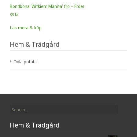
Bondböna ‘Witkiem Manita’ frö – Fröer
39
kr
Läs mera & köp
Hem & Trädgård
Odla potatis
Search
for:
Hem & Trädgård