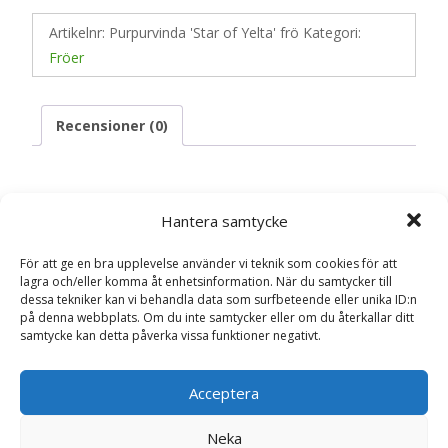
Artikelnr:
Purpurvinda 'Star of Yelta' frö
Kategori:
Fröer
Recensioner (0)
Recensioner
Hantera samtycke
Det finns inga recensioner än.
För att ge en bra upplevelse använder vi teknik som cookies för att
lagra och/eller komma åt enhetsinformation. När du samtycker till
dessa tekniker kan vi behandla data som surfbeteende eller unika ID:n
Bli först med att recensera ”Purpurvinda
på denna webbplats. Om du inte samtycker eller om du återkallar ditt
‘Star of Yelta’ frö – Fröer”
samtycke kan detta påverka vissa funktioner negativt.
Din e-postadress kommer inte publiceras.
Obligatoriska fält
är märkta
*
Acceptera
Ditt betyg
*
Neka