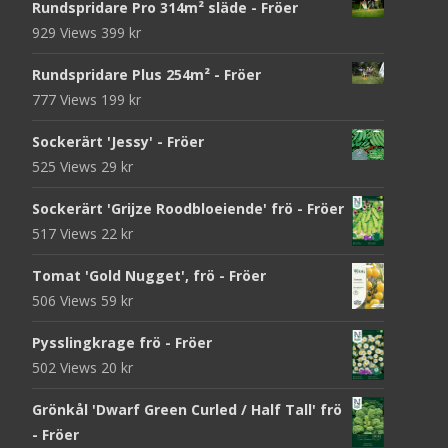
Rundspridare Pro 314m² släde - Fröer
929 Views
399
kr
Rundspridare Plus 254m² - Fröer
777 Views
199
kr
Sockerärt 'Jessy' - Fröer
525 Views
29
kr
Sockerärt 'Grijze Roodbloeiende' frö - Fröer
517 Views
22
kr
Tomat 'Gold Nugget', frö - Fröer
506 Views
59
kr
Pysslingkrage frö - Fröer
502 Views
20
kr
Grönkål 'Dwarf Green Curled / Half Tall' frö
- Fröer