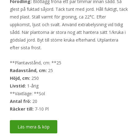
Förodling:
Blötlägg fröna ett par timmar innan sådd. Så
glest på fuktad såjord. Täck tunt med jord. Håll fuktigt, täck
med plast. Ställ varmt för groning, ca 22°C. Efter
uppkomst, ljust och svalt. Använd extrabelysning vid tidig
sådd. När plantorna är stora nog att hantera sätt 1/kruka i
gödslad jord. Byt till större kruka efterhand. Utplantera
efter sista frost.
**Plantavstånd, cm: **25
Radavstånd, cm:
25
Höjd, cm:
250
Livstid:
1-årig
**Växtläge: **Sol
Antal frö:
20
Räcker till:
7-10 Pl
Läs mera & köp