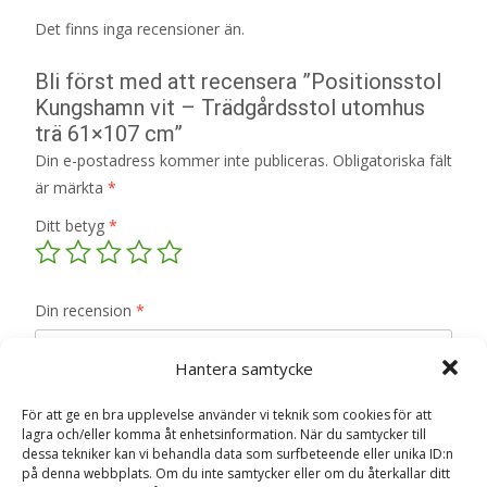
Det finns inga recensioner än.
Bli först med att recensera ”Positionsstol
Kungshamn vit – Trädgårdsstol utomhus
trä 61×107 cm”
Din e-postadress kommer inte publiceras.
Obligatoriska fält
är märkta
*
Ditt betyg
*
Din recension
*
Hantera samtycke
För att ge en bra upplevelse använder vi teknik som cookies för att
lagra och/eller komma åt enhetsinformation. När du samtycker till
Namn
*
dessa tekniker kan vi behandla data som surfbeteende eller unika ID:n
på denna webbplats. Om du inte samtycker eller om du återkallar ditt