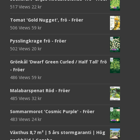
517 Views
22
kr
Tomat 'Gold Nugget', frö - Fröer
506 Views
59
kr
Pysslingkrage frö - Fröer
502 Views
20
kr
Grönkål 'Dwarf Green Curled / Half Tall' frö
- Fröer
486 Views
59
kr
Malabarspenat Röd - Fröer
485 Views
32
kr
Sommarmorot 'Cosmic Purple' - Fröer
483 Views
24
kr
Växthus 8,7 m² | 5 års stormgaranti | Hög