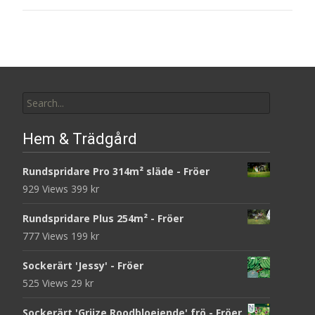
Search
for:
Hem & Trädgård
Rundspridare Pro 314m² släde - Fröer
929 Views
399
kr
Rundspridare Plus 254m² - Fröer
777 Views
199
kr
Sockerärt 'Jessy' - Fröer
525 Views
29
kr
Sockerärt 'Grijze Roodbloeiende' frö - Fröer