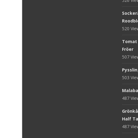
526 Vi
Sockerä
Roodblo
520 Vi
Tomat '
Fröer
507 Vi
Pysslin
503 Vi
Malaba
487 Vi
Grönkål
Half Tal
487 Vi