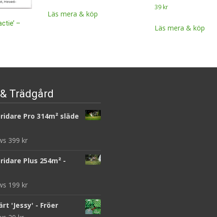
39
kr
Läs mera & köp
actie’ –
Läs mera & köp
& Trädgård
ridare Pro 314m² släde
ews
399
kr
ridare Plus 254m² -
ews
199
kr
rt 'Jessy' - Fröer