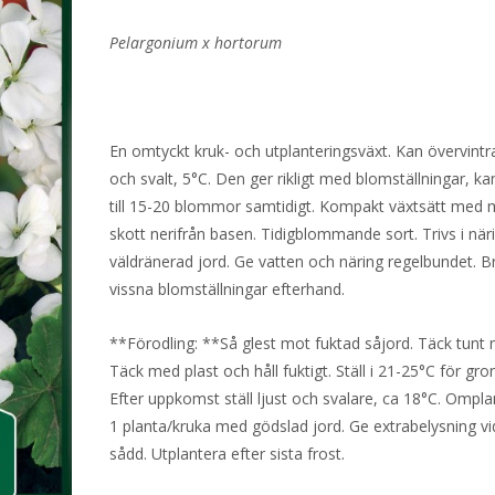
var:
är:
Pelargonium x hortorum
49 kr.
1 kr.
En omtyckt kruk- och utplanteringsväxt. Kan övervintra
och svalt, 5°C. Den ger rikligt med blomställningar, k
till 15-20 blommor samtidigt. Kompakt växtsätt med
skott nerifrån basen. Tidigblommande sort. Trivs i näri
väldränerad jord. Ge vatten och näring regelbundet. Br
vissna blomställningar efterhand.
**Förodling: **Så glest mot fuktad såjord. Täck tunt 
Täck med plast och håll fuktigt. Ställ i 21-25°C för gro
Efter uppkomst ställ ljust och svalare, ca 18°C. Omplan
1 planta/kruka med gödslad jord. Ge extrabelysning vid
sådd. Utplantera efter sista frost.