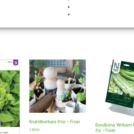
i denna webbläsare till nästa gång jag skriver en kommentar.
Kruktillverkare Stor – Fröer
Bondböna ‘Witkiem 
149
kr
frö – Fröer