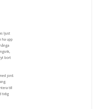
s ljust
an ha upp
 många
ngsrik,
yt bort
med jord.
ning.
tera till
 tidig