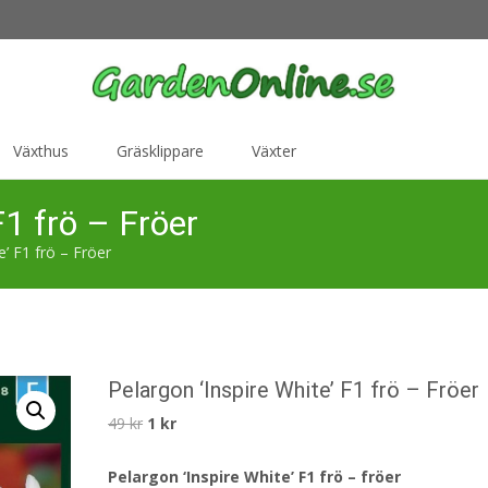
Växthus
Gräsklippare
Växter
F1 frö – Fröer
e’ F1 frö – Fröer
Pelargon ‘Inspire White’ F1 frö – Fröer
Det
Det
49
kr
1
kr
ursprungliga
nuvarande
Pelargon ‘Inspire White’ F1 frö – fröer
priset
priset