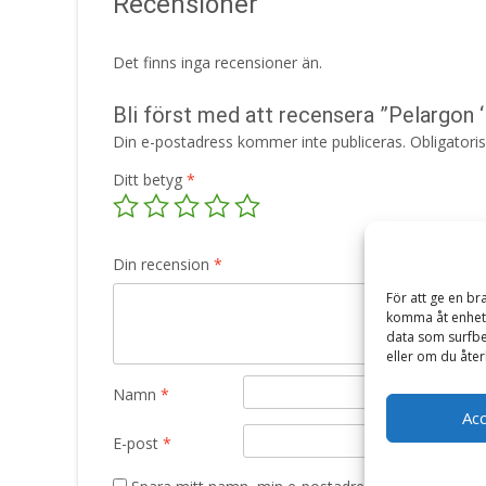
Recensioner
Det finns inga recensioner än.
Bli först med att recensera ”Pelargon ‘
Din e-postadress kommer inte publiceras.
Obligatori
Ditt betyg
*
Din recension
*
För att ge en br
komma åt enhets
data som surfbe
eller om du åter
Namn
*
Ac
E-post
*