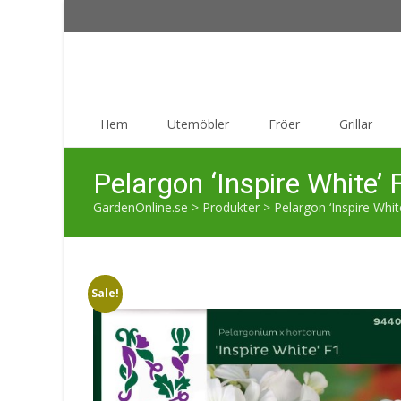
Skip
Hem
Utemöbler
Fröer
Grillar
to
content
Pelargon ‘Inspire White’ 
GardenOnline.se
>
Produkter
>
Pelargon ‘Inspire Whit
Sale!