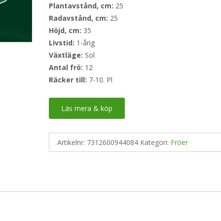
Plantavstånd, cm:
25
Radavstånd, cm:
25
Höjd, cm:
35
Livstid:
1-årig
Växtläge:
Sol
Antal frö:
12
Räcker till:
7-10. Pl
Läs mera & köp
Artikelnr:
7312600944084
Kategori:
Fröer