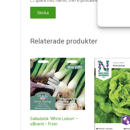
Spara mitt namn, min e-postadress och webbplats 
Relaterade produkter
Salladslök ‘White Lisbon’ –
såband – Fröer