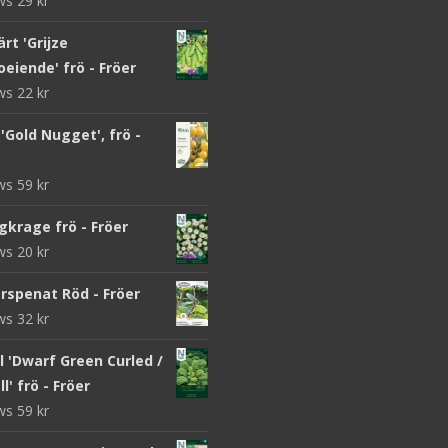
ews
29
kr
rt 'Grijze
eiende' frö - Fröer
ews
22
kr
Gold Nugget', frö -
ews
59
kr
gkrage frö - Fröer
ews
20
kr
rspenat Röd - Fröer
ews
32
kr
 'Dwarf Green Curled /
l' frö - Fröer
ews
59
kr