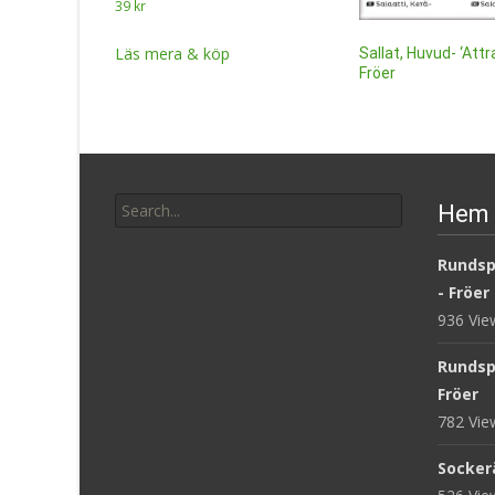
39
kr
Läs mera & köp
Sallat, Huvud- ‘Attr
Fröer
12
kr
Läs mera & köp
Search
Hem 
for:
Rundsp
- Fröer
936 Vi
Rundsp
Fröer
782 Vi
Sockerä