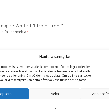
Inspire White’ F1 frö – Fröer”
ska fält är märkta
*
Hantera samtycke
a upplevelse använder vi teknik som cookies för att lagra och/eller
information. När du samtycker till dessa tekniker kan vi behandla
teende eller unika ID:n på denna webbplats. Om du inte samtycker
kallar ditt samtycke kan detta påverka vissa funktioner negativt.
ceptera
Neka
Visa pref