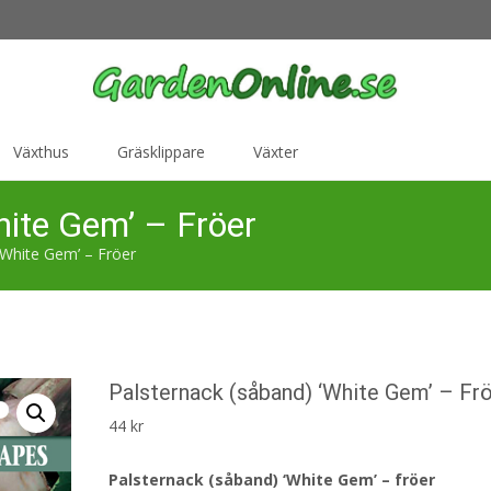
Växthus
Gräsklippare
Växter
hite Gem’ – Fröer
‘White Gem’ – Fröer
Palsternack (såband) ‘White Gem’ – Fr
44
kr
Palsternack (såband) ‘White Gem’ – fröer