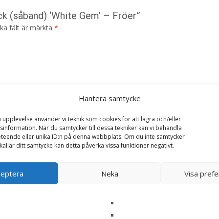
ck (såband) ‘White Gem’ – Fröer”
ska fält är märkta
*
Hantera samtycke
a upplevelse använder vi teknik som cookies för att lagra och/eller
information. När du samtycker till dessa tekniker kan vi behandla
teende eller unika ID:n på denna webbplats. Om du inte samtycker
kallar ditt samtycke kan detta påverka vissa funktioner negativt.
ceptera
Neka
Visa pref
i denna webbläsare till nästa gång jag skriver en kommentar.