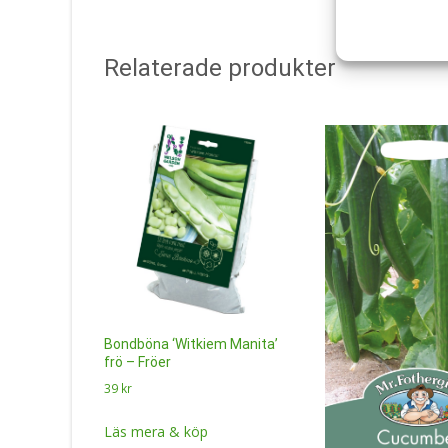
Relaterade produkter
Bondböna ‘Witkiem Manita’
frö – Fröer
39
kr
Läs mera & köp