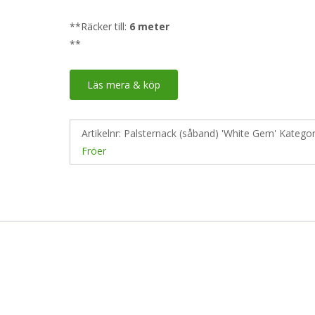
**Räcker till:
6 meter
**
Läs mera & köp
Artikelnr:
Palsternack (såband) 'White Gem'
Kategor
Fröer