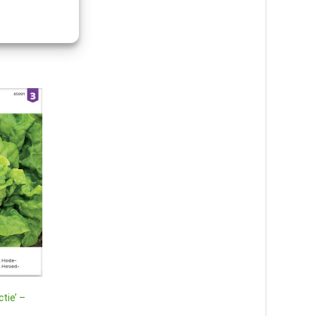
ctie’ –
Sommarlövkoja ‘Hot Cakes’
mix, frö – Fröer