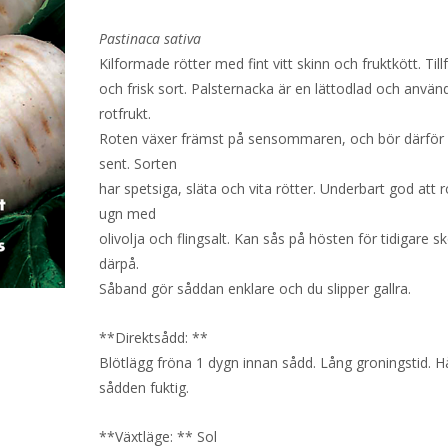
Pastinaca sativa
Kilformade rötter med fint vitt skinn och fruktkött. Tillfö
och frisk sort. Palsternacka är en lättodlad och använ
rotfrukt.
Roten växer främst på sensommaren, och bör därför
sent. Sorten
har spetsiga, släta och vita rötter. Underbart god att r
ugn med
olivolja och flingsalt. Kan sås på hösten för tidigare s
därpå.
Såband gör såddan enklare och du slipper gallra.
**Direktsådd: **
Blötlägg fröna 1 dygn innan sådd. Lång groningstid. Hå
sådden fuktig.
**Växtläge: ** Sol