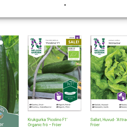
SALE!
Sallat, Huvud- ‘Attra
Krukgurka ‘Picolino F1’
Fröer
Organic frö – Fröer