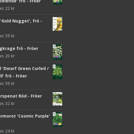
eiende' frö - Fröer
ews
22
kr
Gold Nugget', frö -
ews
59
kr
gkrage frö - Fröer
ews
20
kr
 'Dwarf Green Curled /
l' frö - Fröer
ews
59
kr
rspenat Röd - Fröer
ews
32
kr
morot 'Cosmic Purple'
ews
24
kr