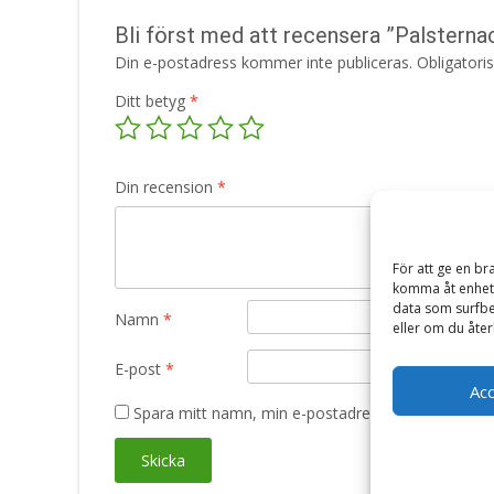
Bli först med att recensera ”Palsterna
Din e-postadress kommer inte publiceras.
Obligatori
Ditt betyg
*
Din recension
*
För att ge en br
komma åt enhets
data som surfbe
Namn
*
eller om du åter
E-post
*
Ac
Spara mitt namn, min e-postadress och webbplats 