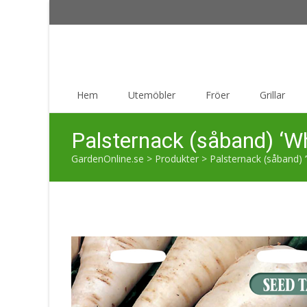
Skip
Hem
Utemöbler
Fröer
Grillar
to
content
Palsternack (såband) ‘W
GardenOnline.se
>
Produkter
>
Palsternack (såband) 