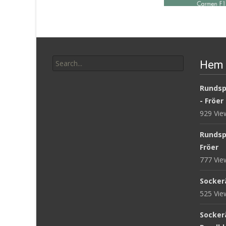
Gurka ‘Carmen F1’ 
Search
49
kr
Hem 
for:
Läs mera & köp
Rundsp
- Fröer
929 Vi
Rundsp
Fröer
777 Vi
Sockerä
525 Vi
Sockerä