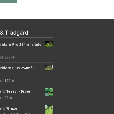
Det
Det
12
kr
21
kr
1
kr
ursprungliga
nuvarande
priset
priset
Läs mera & köp
Läs mera & köp
var:
är:
– Fröer
21 kr.
1 kr.
& Trädgård
ridare Pro 314m² släde
ews
399
kr
ridare Plus 254m² -
ews
199
kr
rt 'Jessy' - Fröer
ews
29
kr
rt 'Grijze