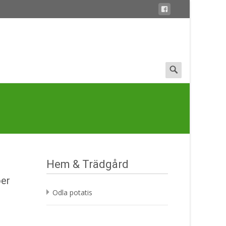
Search
for:
Hem & Trädgård
öer
Odla potatis