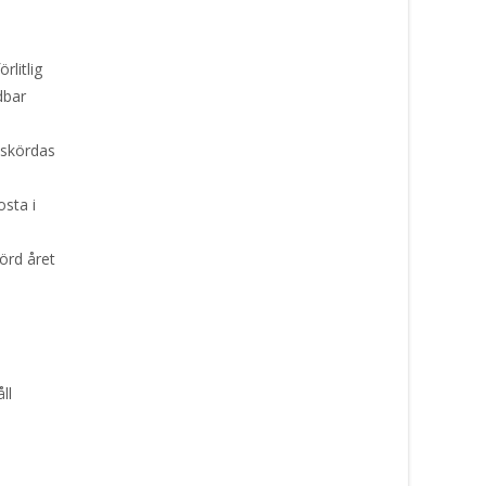
rlitlig
dbar
 skördas
osta i
körd året
ll