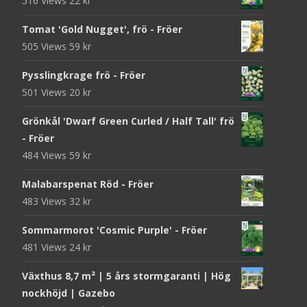
516 Views
22
kr
Tomat 'Gold Nugget', frö - Fröer
505 Views
59
kr
Pysslingkrage frö - Fröer
501 Views
20
kr
Grönkål 'Dwarf Green Curled / Half Tall' frö
- Fröer
484 Views
59
kr
Malabarspenat Röd - Fröer
483 Views
32
kr
Sommarmorot 'Cosmic Purple' - Fröer
481 Views
24
kr
Växthus 8,7 m² | 5 års stormgaranti | Hög
nockhöjd | Gazebo