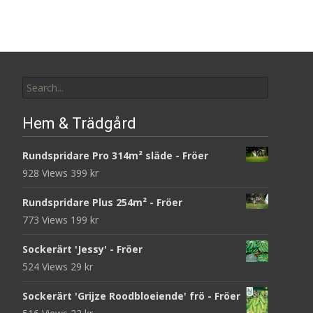
Search
for:
Hem & Trädgård
Rundspridare Pro 314m² släde - Fröer
928 Views
399
kr
Rundspridare Plus 254m² - Fröer
773 Views
199
kr
Sockerärt 'Jessy' - Fröer
524 Views
29
kr
Sockerärt 'Grijze Roodbloeiende' frö - Fröer