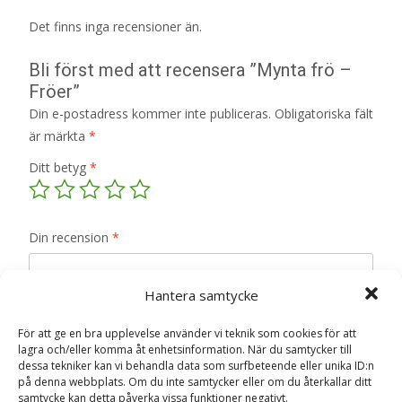
Det finns inga recensioner än.
Bli först med att recensera ”Mynta frö –
Fröer”
Din e-postadress kommer inte publiceras.
Obligatoriska fält
är märkta
*
Ditt betyg
*
Din recension
*
Hantera samtycke
För att ge en bra upplevelse använder vi teknik som cookies för att
Namn
*
lagra och/eller komma åt enhetsinformation. När du samtycker till
dessa tekniker kan vi behandla data som surfbeteende eller unika ID:n
på denna webbplats. Om du inte samtycker eller om du återkallar ditt
E-post
*
samtycke kan detta påverka vissa funktioner negativt.