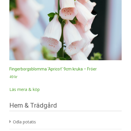
Fingerborgsblomma ‘Apricot’ 9cm kruka – Fröer
49
kr
Läs mera & köp
Hem & Trädgård
Odla potatis