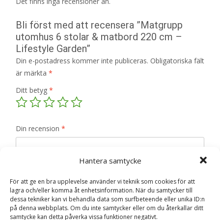
Det finns inga recensioner än.
Bli först med att recensera ”Matgrupp
utomhus 6 stolar & matbord 220 cm –
Lifestyle Garden”
Din e-postadress kommer inte publiceras.
Obligatoriska fält
är märkta
*
Ditt betyg
*
Din recension
*
Hantera samtycke
För att ge en bra upplevelse använder vi teknik som cookies för att
Namn
*
lagra och/eller komma åt enhetsinformation. När du samtycker till
dessa tekniker kan vi behandla data som surfbeteende eller unika ID:n
på denna webbplats. Om du inte samtycker eller om du återkallar ditt
E-post
*
samtycke kan detta påverka vissa funktioner negativt.