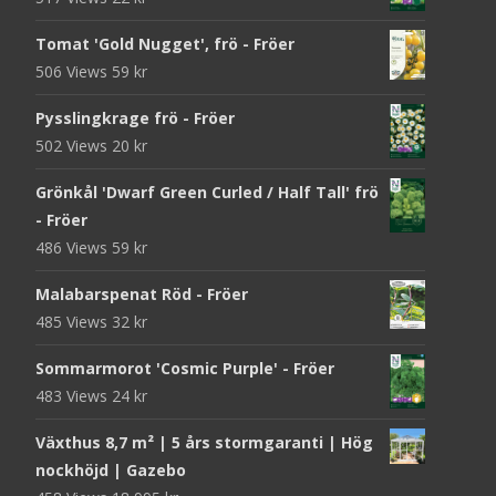
Tomat 'Gold Nugget', frö - Fröer
506 Views
59
kr
Pysslingkrage frö - Fröer
502 Views
20
kr
Grönkål 'Dwarf Green Curled / Half Tall' frö
- Fröer
486 Views
59
kr
Malabarspenat Röd - Fröer
485 Views
32
kr
Sommarmorot 'Cosmic Purple' - Fröer
483 Views
24
kr
Växthus 8,7 m² | 5 års stormgaranti | Hög
nockhöjd | Gazebo