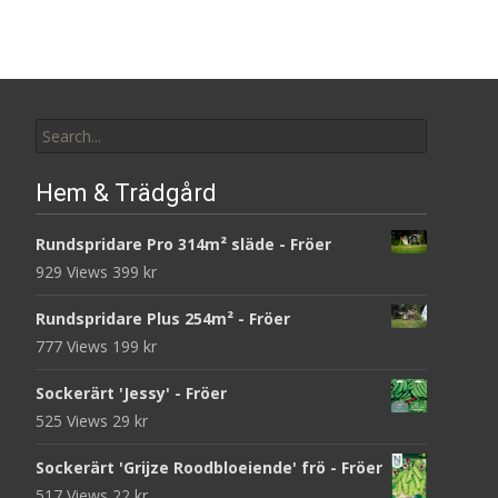
Search
for:
Hem & Trädgård
Rundspridare Pro 314m² släde - Fröer
929 Views
399
kr
Rundspridare Plus 254m² - Fröer
777 Views
199
kr
Sockerärt 'Jessy' - Fröer
525 Views
29
kr
Sockerärt 'Grijze Roodbloeiende' frö - Fröer
517 Views
22
kr