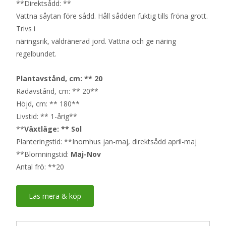
**Direktsådd: **
Vattna såytan före sådd. Håll sådden fuktig tills fröna grott.
Trivs i
näringsrik, väldränerad jord. Vattna och ge näring
regelbundet.
Plantavstånd, cm: ** 20
Radavstånd, cm: ** 20**
Höjd, cm: ** 180**
Livstid: ** 1-årig**
**
Växtläge: ** Sol
Planteringstid: **Inomhus jan-maj, direktsådd april-maj
**Blomningstid:
Maj-Nov
Antal frö: **20
Läs mera & köp