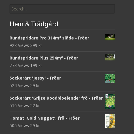
Search
for:
Hem & Trädgård
Rundspridare Pro 314m² släde - Fröer
928 Views
399
kr
Rundspridare Plus 254m² - Fröer
773 Views
199
kr
Sockerärt 'Jessy' - Fröer
524 Views
29
kr
Sockerärt 'Grijze Roodbloeiende' frö - Fröer
516 Views
22
kr
Tomat 'Gold Nugget', frö - Fröer
505 Views
59
kr