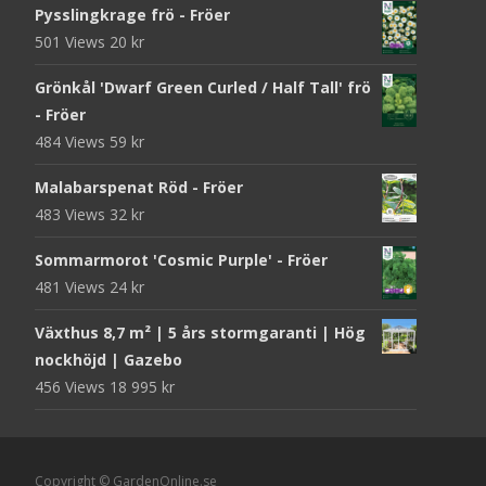
Pysslingkrage frö - Fröer
501 Views
20
kr
Grönkål 'Dwarf Green Curled / Half Tall' frö
- Fröer
484 Views
59
kr
Malabarspenat Röd - Fröer
483 Views
32
kr
Sommarmorot 'Cosmic Purple' - Fröer
481 Views
24
kr
Växthus 8,7 m² | 5 års stormgaranti | Hög
nockhöjd | Gazebo
456 Views
18 995
kr
Copyright © GardenOnline.se