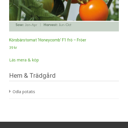
Körsbärstomat ‘Honeycomb’ F1 frö – Fröer
39
kr
Läs mera & köp
Hem & Trädgård
Odla potatis