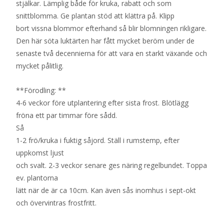
stjälkar. Lämplig både för kruka, rabatt och som
snittblomma. Ge plantan stöd att klättra på. Klipp
bort vissna blommor efterhand så blir blomningen rikligare.
Den här söta luktärten har fått mycket beröm under de
senaste två decennierna för att vara en starkt växande och
mycket pålitlig.
**Förodling: **
4-6 veckor före utplantering efter sista frost. Blötlägg
fröna ett par timmar före sådd.
Så
1-2 frö/kruka i fuktig såjord. Ställ i rumstemp, efter
uppkomst ljust
och svalt. 2-3 veckor senare ges näring regelbundet. Toppa
ev. plantorna
lätt när de är ca 10cm. Kan även sås inomhus i sept-okt
och övervintras frostfritt.