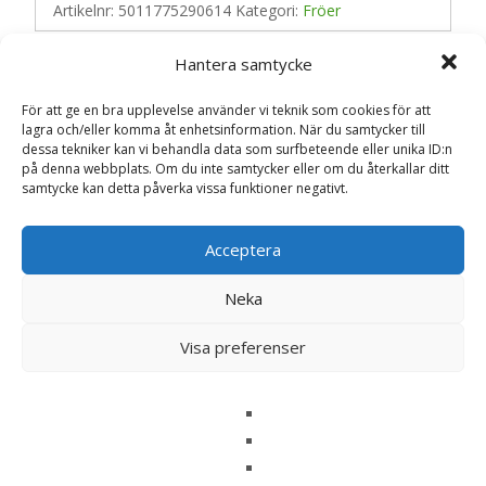
Artikelnr:
5011775290614
Kategori:
Fröer
Hantera samtycke
Recensioner (0)
För att ge en bra upplevelse använder vi teknik som cookies för att
lagra och/eller komma åt enhetsinformation. När du samtycker till
dessa tekniker kan vi behandla data som surfbeteende eller unika ID:n
på denna webbplats. Om du inte samtycker eller om du återkallar ditt
Recensioner
samtycke kan detta påverka vissa funktioner negativt.
Det finns inga recensioner än.
Acceptera
Bli först med att recensera ”Luktärt ‘Our
Neka
Harry’ – Fröer”
Din e-postadress kommer inte publiceras.
Obligatoriska fält
Visa preferenser
är märkta
*
Ditt betyg
*