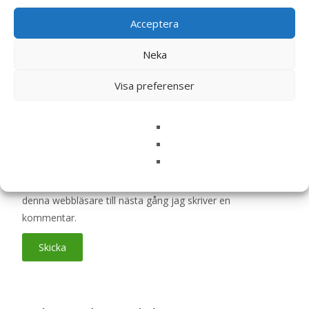
Acceptera
Din recension
*
Neka
Visa preferenser
Namn
*
E-post
*
Spara mitt namn, min e-postadress och webbplats i
denna webbläsare till nästa gång jag skriver en
kommentar.