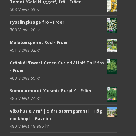
Tomat 'Gold Nugget', frö - Fröer
508 Views
59
kr
Pysslingkrage frö - Fröer
506 Views
20
kr
Malabarspenat Röd - Fröer
491 Views
32
kr
Grönkål 'Dwarf Green Curled / Half Tall' frö
- Fröer
489 Views
59
kr
Sommarmorot 'Cosmic Purple' - Fröer
486 Views
24
kr
Växthus 8,7 m² | 5 års stormgaranti | Hög
nockhöjd | Gazebo
480 Views
18 995
kr