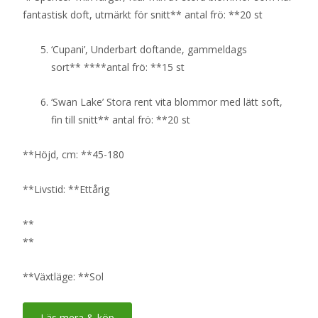
fantastisk doft, utmärkt för snitt** antal frö: **20 st
‘Cupani’, Underbart doftande, gammeldags
sort** ****antal frö: **15 st
‘Swan Lake’ Stora rent vita blommor med lätt soft,
fin till snitt** antal frö: **20 st
**Höjd, cm: **45-180
**Livstid: **Ettårig
**
**
**Växtläge: **Sol
Läs mera & köp