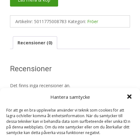
Artikelnr:
5011775008783
Kategori:
Fröer
Recensioner (0)
Recensioner
Det finns inga recensioner än.
Hantera samtycke
Bli först med att recensera ”Luktärt
(Kollektion) 6 sorter, frö – Fröer”
För att ge en bra upplevelse använder vi teknik som cookies för att
Din e-postadress kommer inte publiceras.
Obligatoriska fält
lagra och/eller komma åt enhetsinformation. När du samtycker till
dessa tekniker kan vi behandla data som surfbeteende eller unika ID:n
är märkta
*
på denna webbplats. Om du inte samtycker eller om du återkallar ditt
samtycke kan detta påverka vissa funktioner negativt.
Ditt betyg
*