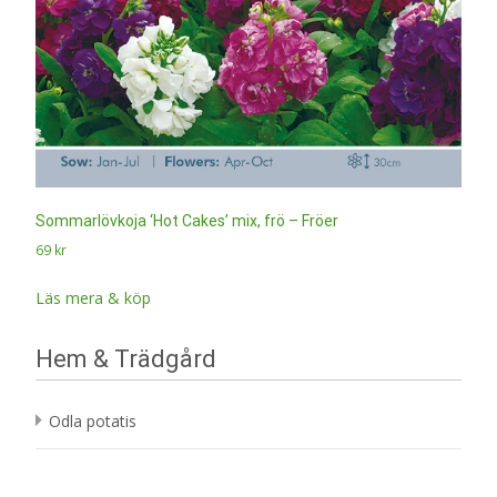
Sommarlövkoja ‘Hot Cakes’ mix, frö – Fröer
69
kr
Läs mera & köp
Hem & Trädgård
Odla potatis