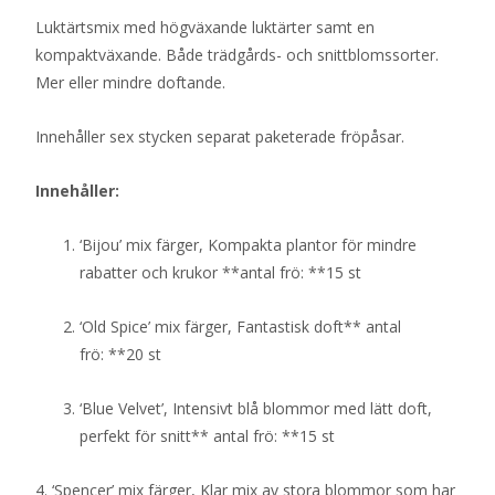
Luktärtsmix med högväxande luktärter samt en
kompaktväxande. Både trädgårds- och snittblomssorter.
Mer eller mindre doftande.
Innehåller sex stycken separat paketerade fröpåsar.
Innehåller:
‘Bijou’ mix färger, Kompakta plantor för mindre
rabatter och krukor **antal frö: **15 st
‘Old Spice’ mix färger, Fantastisk doft** antal
frö: **20 st
‘Blue Velvet’, Intensivt blå blommor med lätt doft,
perfekt för snitt** antal frö: **15 st
4. ‘Spencer’ mix färger, Klar mix av stora blommor som har