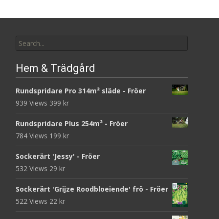
Search
for:
Hem & Trädgård
Rundspridare Pro 314m² släde - Fröer
939 Views
399
kr
Rundspridare Plus 254m² - Fröer
784 Views
199
kr
Sockerärt 'Jessy' - Fröer
532 Views
29
kr
Sockerärt 'Grijze Roodbloeiende' frö - Fröer
522 Views
22
kr