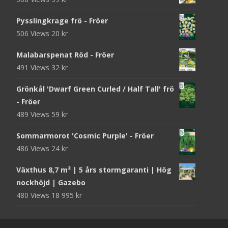
Pysslingkrage frö - Fröer
506 Views
20
kr
Malabarspenat Röd - Fröer
491 Views
32
kr
Grönkål 'Dwarf Green Curled / Half Tall' frö
- Fröer
489 Views
59
kr
Sommarmorot 'Cosmic Purple' - Fröer
486 Views
24
kr
Växthus 8,7 m² | 5 års stormgaranti | Hög
nockhöjd | Gazebo
480 Views
18 995
kr