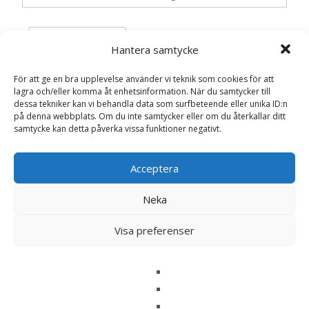
Recensioner (0)
Hantera samtycke
För att ge en bra upplevelse använder vi teknik som cookies för att
lagra och/eller komma åt enhetsinformation. När du samtycker till
Recensioner
dessa tekniker kan vi behandla data som surfbeteende eller unika ID:n
på denna webbplats. Om du inte samtycker eller om du återkallar ditt
samtycke kan detta påverka vissa funktioner negativt.
Det finns inga recensioner än.
Bli först med att recensera ”Luktärt Big
Acceptera
Top mix, frö – Fröer”
Neka
Din e-postadress kommer inte publiceras.
Obligatoriska fält
är märkta
*
Visa preferenser
Ditt betyg
*
Din recension
*