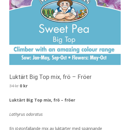
Luktärt Big Top mix, frö – Fröer
Det
Det
34
kr
0
kr
ursprungliga
nuvarande
Luktärt Big Top mix, frö – fröer
priset
priset
var:
är:
Lathyrus odoratus
34 kr.
0 kr.
En iögonfallande mix av luktärter med spännande