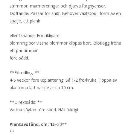
strimmor, marmoreringar och djärva färgnyanser.
Doftande. Passar för snitt. Behöver växtstöd i form av en
spalje, ett plank
eller liknande. För rikligare
blomning bör vissna blommor klippas bort. Blötlägg fröna
ett par timmar
före sådd.
**Förodling: **
4-6 veckor före utplantering. Så 1-2 frö/kruka. Toppa ev
plantorna lätt när de är ca 10 cm.
**Direktsådd: **
Vattna såytan före sådd. Håll fuktigt.
Plantavstånd, cm:
15
–
30**
**