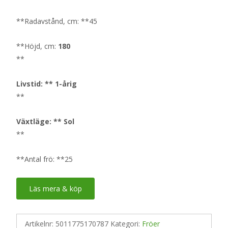
**Radavstånd, cm: **45
**Höjd, cm:
180
**
Livstid: ** 1-årig
**
Växtläge: ** Sol
**
**Antal frö: **25
Läs mera & köp
Artikelnr:
5011775170787
Kategori:
Fröer