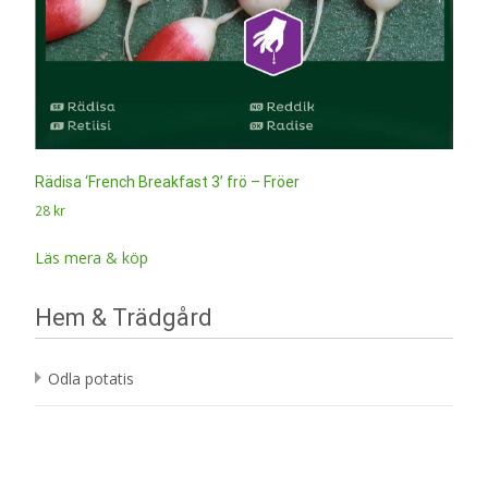
Rädisa ‘French Breakfast 3’ frö – Fröer
28
kr
Läs mera & köp
Hem & Trädgård
Odla potatis