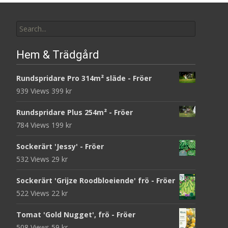
Search
for:
Hem & Trädgård
Rundspridare Pro 314m² släde - Fröer
939 Views
399
kr
Rundspridare Plus 254m² - Fröer
784 Views
199
kr
Sockerärt 'Jessy' - Fröer
532 Views
29
kr
Sockerärt 'Grijze Roodbloeiende' frö - Fröer
522 Views
22
kr
Tomat 'Gold Nugget', frö - Fröer
508 Views
59
kr