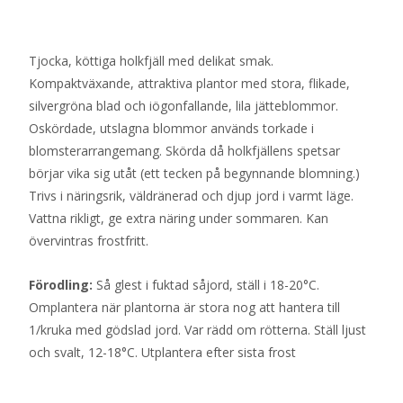
Tjocka, köttiga holkfjäll med delikat smak.
Kompaktväxande, attraktiva plantor med stora, flikade,
silvergröna blad och iögonfallande, lila jätteblommor.
Oskördade, utslagna blommor används torkade i
blomsterarrangemang. Skörda då holkfjällens spetsar
börjar vika sig utåt (ett tecken på begynnande blomning.)
Trivs i näringsrik, väldränerad och djup jord i varmt läge.
Vattna rikligt, ge extra näring under sommaren. Kan
övervintras frostfritt.
Förodling:
Så glest i fuktad såjord, ställ i 18-20°C.
Omplantera när plantorna är stora nog att hantera till
1/kruka med gödslad jord. Var rädd om rötterna. Ställ ljust
och svalt, 12-18°C. Utplantera efter sista frost