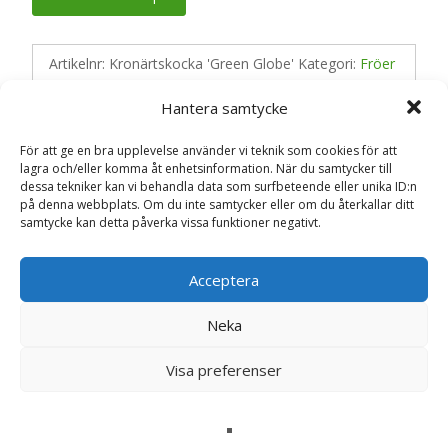
Artikelnr:
Kronärtskocka 'Green Globe'
Kategori:
Fröer
Hantera samtycke
Recensioner (0)
För att ge en bra upplevelse använder vi teknik som cookies för att
lagra och/eller komma åt enhetsinformation. När du samtycker till
dessa tekniker kan vi behandla data som surfbeteende eller unika ID:n
på denna webbplats. Om du inte samtycker eller om du återkallar ditt
Recensioner
samtycke kan detta påverka vissa funktioner negativt.
Det finns inga recensioner än.
Acceptera
Bli först med att recensera ”Kronärtskocka
Neka
‘Green Globe’ – Fröer”
Din e-postadress kommer inte publiceras.
Obligatoriska fält
Visa preferenser
är märkta
*
Ditt betyg
*