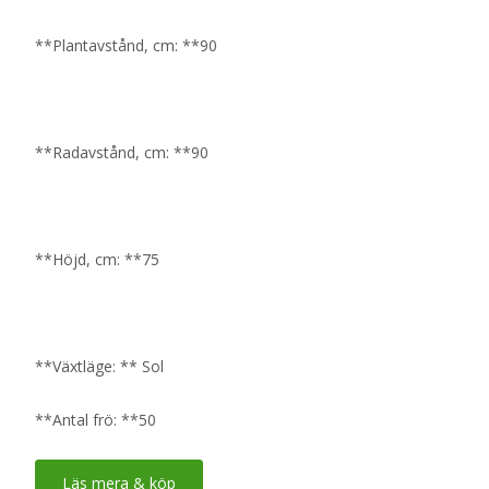
**Plantavstånd, cm: **90
**Radavstånd, cm: **90
**Höjd, cm: **75
**Växtläge: ** Sol
**Antal frö: **50
Läs mera & köp