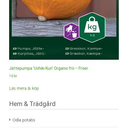
Jättepumpa ‘Uchiki Kuri’ Organic frö – Fröer
16
kr
Läs mera & köp
Hem & Trädgård
Odla potatis