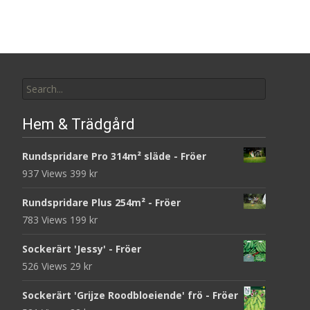
Search
for:
Hem & Trädgård
Rundspridare Pro 314m² släde - Fröer
937 Views
399
kr
Rundspridare Plus 254m² - Fröer
783 Views
199
kr
Sockerärt 'Jessy' - Fröer
526 Views
29
kr
Sockerärt 'Grijze Roodbloeiende' frö - Fröer