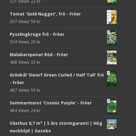
521 Views
22
kr
Tomat 'Gold Nugget', frö - Fröer
507 Views
59
kr
Pysslingkrage frö - Fröer
504 Views
20
kr
Malabarspenat Röd - Fröer
488 Views
32
kr
Grönkål 'Dwarf Green Curled / Half Tall' frö
- Fröer
487 Views
59
kr
Sommarmorot 'Cosmic Purple' - Fröer
484 Views
24
kr
Växthus 8,7 m² | 5 års stormgaranti | Hög
nockhöjd | Gazebo