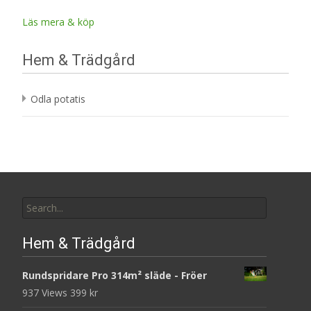
Läs mera & köp
Hem & Trädgård
Odla potatis
Search
for:
Hem & Trädgård
Rundspridare Pro 314m² släde - Fröer
937 Views
399
kr