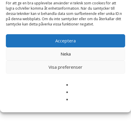
För att ge en bra upplevelse använder vi teknik som cookies för att
lagra och/eller komma åt enhetsinformation. När du samtycker till
dessa tekniker kan vi behandla data som surfbeteende eller unika ID:n
Din recension
*
på denna webbplats. Om du inte samtycker eller om du återkallar ditt
samtycke kan detta påverka vissa funktioner negativt.
Acceptera
Namn
*
Neka
E-post
*
Visa preferenser
Spara mitt namn, min e-postadress och webbplats i
denna webbläsare till nästa gång jag skriver en
kommentar.