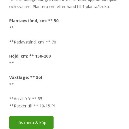
och svalare. Plantera om efter hand till 1 planta/kruka.
Plantavstånd, cm: ** 50
**
**Radavstånd, cm: ** 70
Höjd, cm: ** 150-200
**
Växtläge: ** Sol
**
**Antal frö: ** 35
**Räcker till: ** 10-15 Pl
Läs mera & köp