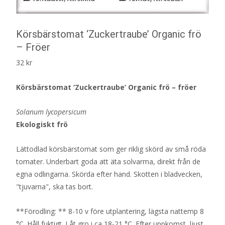
Körsbärstomat ‘Zuckertraube’ Organic frö
– Fröer
32
kr
Körsbärstomat ‘Zuckertraube’ Organic frö – fröer
Solanum lycopersicum
Ekologiskt frö
Lättodlad körsbärstomat som ger riklig skörd av små röda
tomater. Underbart goda att äta solvarma, direkt från de
egna odlingarna. Skörda efter hand. Skotten i bladvecken,
"tjuvarna", ska tas bort.
**Förodling: ** 8-10 v före utplantering, lägsta nattemp 8
°C. Håll fuktigt. Låt gro i ca 18-21 °C. Efter uppkomst, ljust