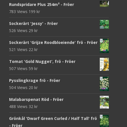
Rundspridare Plus 254m² - Fröer
783 Views
199
kr
Sockerärt 'Jessy' - Fröer
526 Views
29
kr
Sockerärt 'Grijze Roodbloeiende' frö - Fröer
521 Views
22
kr
Tomat 'Gold Nugget', frö - Fröer
507 Views
59
kr
Pysslingkrage frö - Fröer
504 Views
20
kr
Malabarspenat Röd - Fröer
488 Views
32
kr
Grönkål 'Dwarf Green Curled / Half Tall' frö
- Fröer