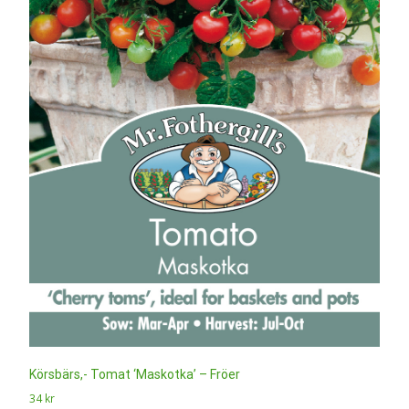
Körsbärs,- Tomat ‘Maskotka’ – Fröer
34
kr