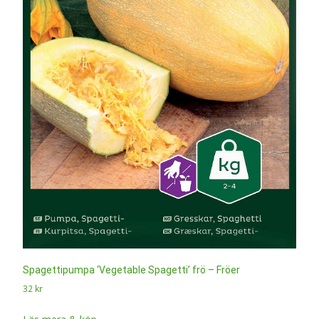
Spagettipumpa ‘Vegetable Spagetti’ frö – Fröer
32
kr