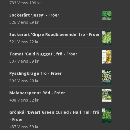
783 Views
199
kr
Sockerärt 'Jessy' - Fröer
526 Views
29
kr
Sockerärt 'Grijze Roodbloeiende' frö - Fröer
521 Views
22
kr
Tomat 'Gold Nugget', frö - Fröer
507 Views
59
kr
Pysslingkrage frö - Fröer
504 Views
20
kr
Malabarspenat Röd - Fröer
488 Views
32
kr
Grönkål 'Dwarf Green Curled / Half Tall' frö
- Fröer
487 Views
59
kr