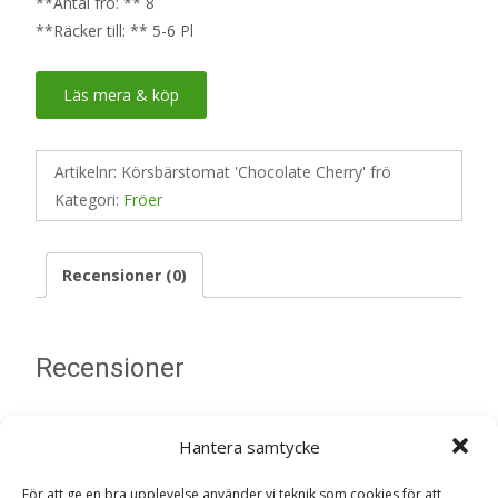
**Antal frö: ** 8
**Räcker till: ** 5-6 Pl
Läs mera & köp
Artikelnr:
Körsbärstomat 'Chocolate Cherry' frö
Kategori:
Fröer
Recensioner (0)
Recensioner
Det finns inga recensioner än.
Hantera samtycke
Bli först med att recensera
För att ge en bra upplevelse använder vi teknik som cookies för att