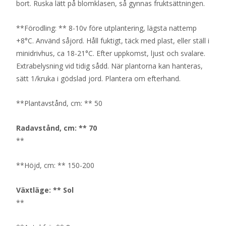
bort. Ruska lätt på blomklasen, så gynnas fruktsättningen.
**Förodling: ** 8-10v före utplantering, lägsta nattemp
+8°C. Använd såjord. Håll fuktigt, täck med plast, eller ställ i
minidrivhus, ca 18-21°C. Efter uppkomst, ljust och svalare.
Extrabelysning vid tidig sådd. När plantorna kan hanteras,
sätt 1/kruka i gödslad jord. Plantera om efterhand.
**Plantavstånd, cm: ** 50
Radavstånd, cm: ** 70
**
**Höjd, cm: ** 150-200
Växtläge: ** Sol
**