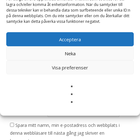
”Körsbärstomat ‘Chocolate Cherry’ frö –
lagra och/eller komma åt enhetsinformation. När du samtycker till
Fröer”
dessa tekniker kan vi behandla data som surfbeteende eller unika ID:n
på denna webbplats. Om du inte samtycker eller om du återkallar ditt
Din e-postadress kommer inte publiceras.
Obligatoriska fält
samtycke kan detta påverka vissa funktioner negativt.
är märkta
*
Ditt betyg
*
Acceptera
Neka
Din recension
*
Visa preferenser
Namn
*
E-post
*
Spara mitt namn, min e-postadress och webbplats i
denna webbläsare till nästa gång jag skriver en