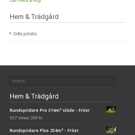
Läs mera & köp
Hem & Trädgård
Odla potatis
Search
for:
Hem & Trädgård
Rundspridare Pro 314m² släde - Fröer
937 Views
399
kr
Rundspridare Plus 254m² - Fröer