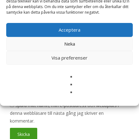
dessa tekniker kan vi behandla data som surfbeteende eller unika ID:n
är märkta
*
på denna webbplats. Om du inte samtycker eller om du återkallar ditt
samtycke kan detta påverka vissa funktioner negativt.
Ditt betyg
*
Acceptera
Din recension
*
Neka
Visa preferenser
Namn
*
E-post
*
Spara mitt namn, min e-postadress och webbplats i
denna webbläsare till nästa gång jag skriver en
kommentar.