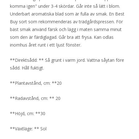
komma igen" under 3-4 skördar. Går inte så lätt i blom.
Underbart aromatiska blad som är fulla av smak. En Best
Buy sort som rekommenderas av trädgårdspressen. För
bäst smak använd färsk och lägg i maten samma minut
som den är färdiglagad. Går bra att frysa. Kan odlas
inomhus året runt i ett ljust fönster.
**Direktsådd: ** Så grunt i varm jord. Vattna såytan före
sådd. Håll fuktigt.
**Plantavstånd, cm: **20
**Radavstånd, cm: ** 20
**Höjd, cm: **30
**Växtläge: ** Sol