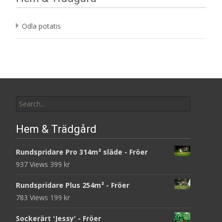
Odla potatis
Search
for:
Hem & Trädgård
Rundspridare Pro 314m² släde - Fröer
937 Views
399
kr
Rundspridare Plus 254m² - Fröer
783 Views
199
kr
Sockerärt 'Jessy' - Fröer