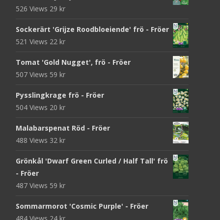
526 Views
29
kr
Sockerärt 'Grijze Roodbloeiende' frö - Fröer
521 Views
22
kr
Tomat 'Gold Nugget', frö - Fröer
507 Views
59
kr
Pysslingkrage frö - Fröer
504 Views
20
kr
Malabarspenat Röd - Fröer
488 Views
32
kr
Grönkål 'Dwarf Green Curled / Half Tall' frö
- Fröer
487 Views
59
kr
Sommarmorot 'Cosmic Purple' - Fröer
484 Views
24
kr