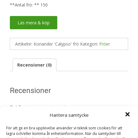
**Antal frö: ** 150
Läs mera & köp
Artikelnr:
Koriander 'Calypso' frö
Kategori:
Fröer
Recensioner (0)
Recensioner
Det finns inga recensioner än.
Hantera samtycke
Bli först med att recensera ”Koriander
För att ge en bra upplevelse använder vi teknik som cookies för att
‘Calypso’ frö – Fröer”
lagra och/eller komma åt enhetsinformation. När du samtycker till
Din e-postadress kommer inte publiceras.
Obligatoriska fält