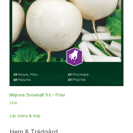
Majrova ‘Snowball’ frö – Fröer
16
kr
Läs mera & köp
Hem & Trädgård