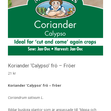
Koriander ‘Calypso’ frö – Fröer
21
kr
Koriander ‘Calypso’ frö – fröer
Coriandrum sativum L.
Bildar buskiga plantor som är anpassade till "klippa och