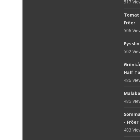
517 Vi
Tomat '
Fröer
506 Vi
Pysslin
502 Vi
Grönkål
Half Tal
486 Vi
Malaba
485 Vi
Sommar
- Fröer
483 Vi