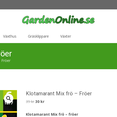
Växthus
Gräsklippare
Växter
röer
 Fröer
Klotamarant Mix frö – Fröer
Det
Det
39
kr
30
kr
ursprungliga
nuvarande
Klotamarant Mix frö – fröer
priset
priset