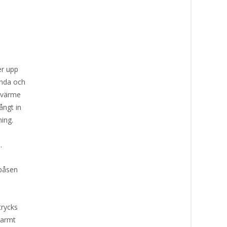
er upp
unda och
r värme
ngt in
ing.
.
 påsen
trycks
 varmt