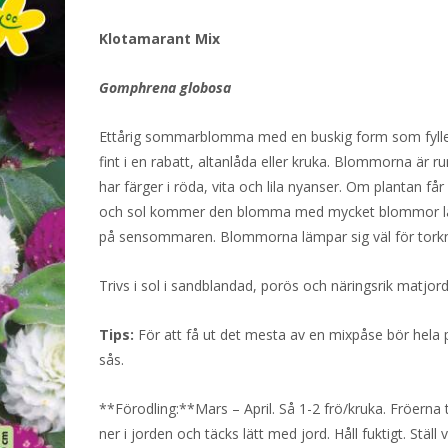
var:
är:
Klotamarant Mix
39 kr.
30 kr.
Gomphrena globosa
Ettårig sommarblomma med en buskig form som fyll
fint i en rabatt, altanlåda eller kruka. Blommorna är r
har färger i röda, vita och lila nyanser. Om plantan få
och sol kommer den blomma med mycket blommor lå
på sensommaren. Blommorna lämpar sig väl för torkn
Trivs i sol i sandblandad, porös och näringsrik matjord
Tips:
För att få ut det mesta av en mixpåse bör hela
sås.
**Förodling:**Mars – April. Så 1-2 frö/kruka. Fröerna 
ner i jorden och täcks lätt med jord. Håll fuktigt. Ställ