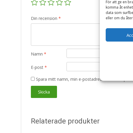
För att ge en br
komma åt enhets
data som surfbe
Din recension
*
eller om du åter
Ac
Namn
*
E-post
*
Spara mitt namn, min e-postadress och webbplats 
Relaterade produkter