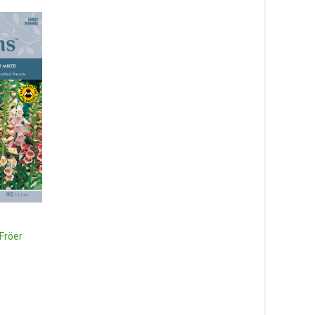
Salladslök ‘White Lisbon’ –
såband – Fröer
39
kr
Läs mera & köp
Sommarlövkoja ‘Hot 
 Fröer
mix, frö – Fröer
69
kr
Läs mera & köp