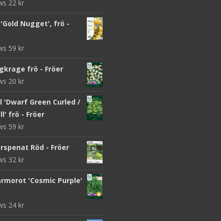
ews
22
kr
Gold Nugget', frö -
ews
59
kr
gkrage frö - Fröer
ews
20
kr
 'Dwarf Green Curled /
l' frö - Fröer
ews
59
kr
rspenat Röd - Fröer
ews
32
kr
morot 'Cosmic Purple'
ews
24
kr