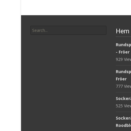
Search
Hem 
for:
Rundsp
- Fröer
929 Vi
Rundsp
Fröer
777 Vi
Sockerä
525 Vi
Sockerä
Roodblo