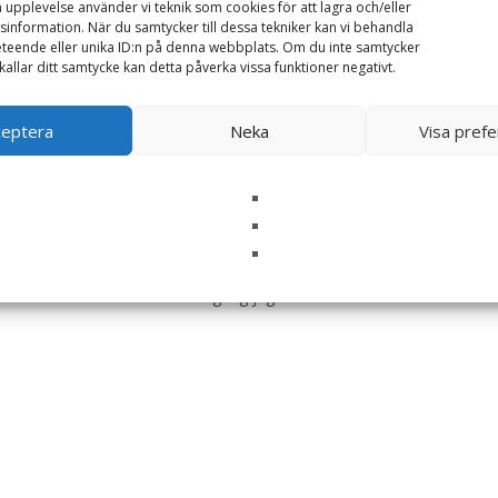
a upplevelse använder vi teknik som cookies för att lagra och/eller
information. När du samtycker till dessa tekniker kan vi behandla
teende eller unika ID:n på denna webbplats. Om du inte samtycker
kallar ditt samtycke kan detta påverka vissa funktioner negativt.
ceptera
Neka
Visa pref
i denna webbläsare till nästa gång jag skriver en kommentar.