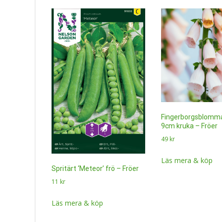
Fingerborgsblomma 
9cm kruka – Fröer
49
kr
Läs mera & köp
Spritärt ‘Meteor’ frö – Fröer
11
kr
Läs mera & köp