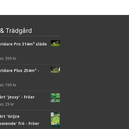
& Trädgård
ridare Pro 314m² släde
ews
399
kr
ridare Plus 254m² -
ews
199
kr
rt 'Jessy' - Fröer
ews
29
kr
rt 'Grijze
eiende' frö - Fröer