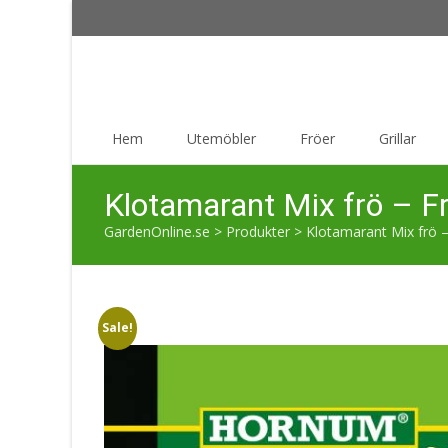
Skip
Hem
Utemöbler
Fröer
Grillar
to
content
Klotamarant Mix frö – F
GardenOnline.se
>
Produkter
>
Klotamarant Mix frö –
Sale!