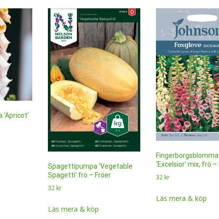
‘Apricot’
Fingerborgsblomma
‘Excelsior’ mix, frö –
Spagettipumpa ‘Vegetable
Spagetti’ frö – Fröer
32
kr
32
kr
Läs mera & köp
Läs mera & köp