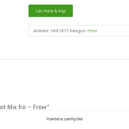
Läs mera & köp
Artikelnr:
HNF1877
Kategori:
Fröer
nt Mix frö – Fröer”
ska fält är märkta
*
Hantera samtycke