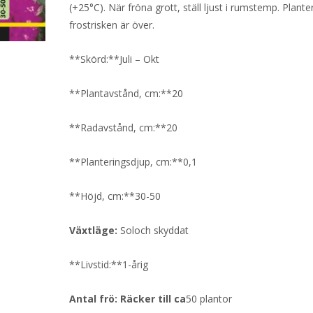
(+25°C). När fröna grott, ställ ljust i rumstemp. Plante
frostrisken är över.
**Skörd:**Juli – Okt
**Plantavstånd, cm:**20
**Radavstånd, cm:**20
**Planteringsdjup, cm:**0,1
**Höjd, cm:**30-50
Växtläge:
Soloch skyddat
**Livstid:**1-årig
Antal frö: Räcker till ca
50 plantor