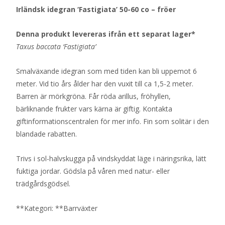
Irländsk idegran ‘Fastigiata’ 50-60 co – fröer
Denna produkt levereras ifrån ett separat lager*
Taxus baccata ‘Fastigiata’
Smalväxande idegran som med tiden kan bli uppemot 6
meter. Vid tio års ålder har den vuxit till ca 1,5-2 meter.
Barren är mörkgröna. Får röda arillus, fröhyllen,
bärliknande frukter vars kärna är giftig. Kontakta
giftinformationscentralen för mer info. Fin som solitär i den
blandade rabatten.
Trivs i sol-halvskugga på vindskyddat läge i näringsrika, lätt
fuktiga jordar. Gödsla på våren med natur- eller
trädgårdsgödsel.
**Kategori: **Barrväxter