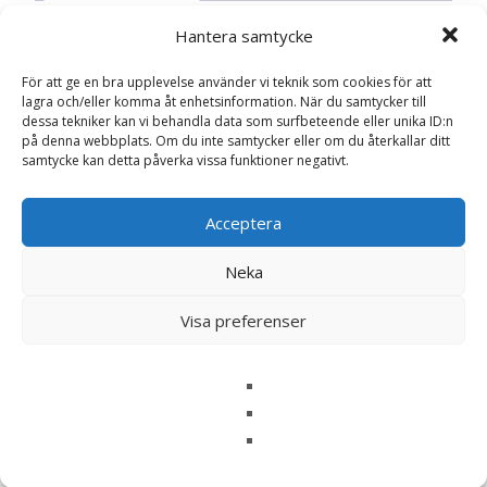
Hantera samtycke
Recensioner
För att ge en bra upplevelse använder vi teknik som cookies för att
lagra och/eller komma åt enhetsinformation. När du samtycker till
dessa tekniker kan vi behandla data som surfbeteende eller unika ID:n
Det finns inga recensioner än.
på denna webbplats. Om du inte samtycker eller om du återkallar ditt
samtycke kan detta påverka vissa funktioner negativt.
Bli först med att recensera ”Irländsk
idegran ‘Fastigiata’ 50-60 co – Fröer”
Acceptera
Din e-postadress kommer inte publiceras.
Obligatoriska fält
är märkta
*
Neka
Ditt betyg
*
Visa preferenser
Din recension
*