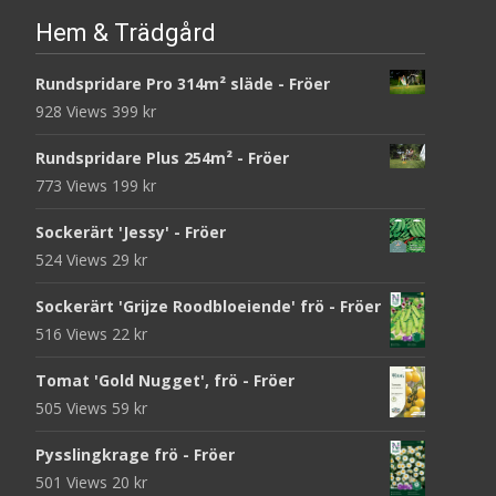
Hem & Trädgård
Rundspridare Pro 314m² släde - Fröer
928 Views
399
kr
Rundspridare Plus 254m² - Fröer
773 Views
199
kr
Sockerärt 'Jessy' - Fröer
524 Views
29
kr
Sockerärt 'Grijze Roodbloeiende' frö - Fröer
516 Views
22
kr
Tomat 'Gold Nugget', frö - Fröer
505 Views
59
kr
Pysslingkrage frö - Fröer
501 Views
20
kr