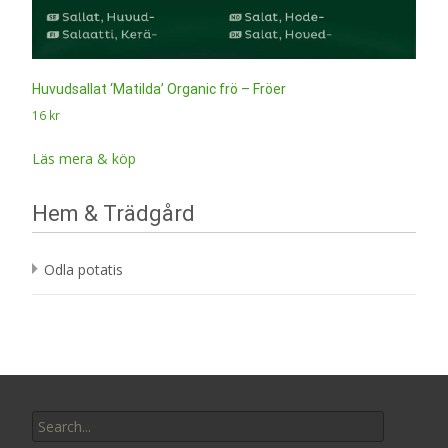
Huvudsallat ‘Matilda’ Organic frö – Fröer
16
kr
Läs mera & köp
Hem & Trädgård
Odla potatis
Search
for: