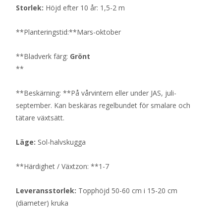
Storlek:
Höjd efter 10 år: 1,5-2 m
**Planteringstid:**Mars-oktober
**Bladverk färg:
Grönt
**
**Beskärning: **På vårvintern eller under JAS, juli-
september. Kan beskäras regelbundet för smalare och
tätare växtsätt.
Läge:
Sol-halvskugga
**Härdighet / Växtzon: **1-7
Leveransstorlek:
Topphöjd 50-60 cm i 15-20 cm
(diameter) kruka