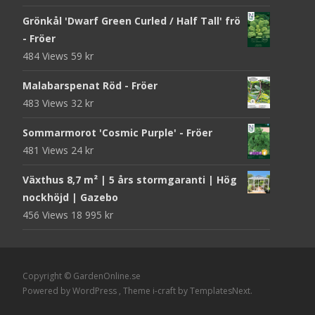
Grönkål 'Dwarf Green Curled / Half Tall' frö
- Fröer
484 Views
59
kr
Malabarspenat Röd - Fröer
483 Views
32
kr
Sommarmorot 'Cosmic Purple' - Fröer
481 Views
24
kr
Växthus 8,7 m² | 5 års stormgaranti | Hög
nockhöjd | Gazebo
456 Views
18 995
kr
Copyright © GardenOnline.se
Powered by WordPress
, Theme
i-craft
by TemplatesNext.