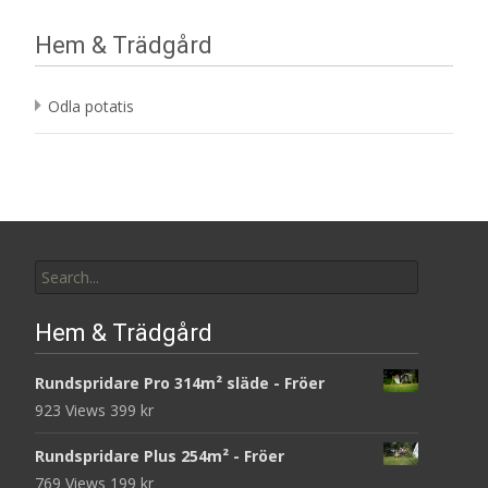
Hem & Trädgård
Odla potatis
Search
for:
Hem & Trädgård
Rundspridare Pro 314m² släde - Fröer
923 Views
399
kr
Rundspridare Plus 254m² - Fröer
769 Views
199
kr