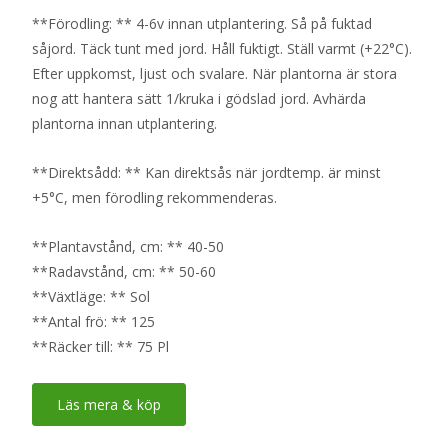
**Förodling: ** 4-6v innan utplantering. Så på fuktad
såjord. Täck tunt med jord. Håll fuktigt. Ställ varmt (+22°C).
Efter uppkomst, ljust och svalare. När plantorna är stora
nog att hantera sätt 1/kruka i gödslad jord. Avhärda
plantorna innan utplantering.
**Direktsådd: ** Kan direktsås när jordtemp. är minst
+5°C, men förodling rekommenderas.
**Plantavstånd, cm: ** 40-50
**Radavstånd, cm: ** 50-60
**Växtläge: ** Sol
**Antal frö: ** 125
**Räcker till: ** 75 Pl
Läs mera & köp