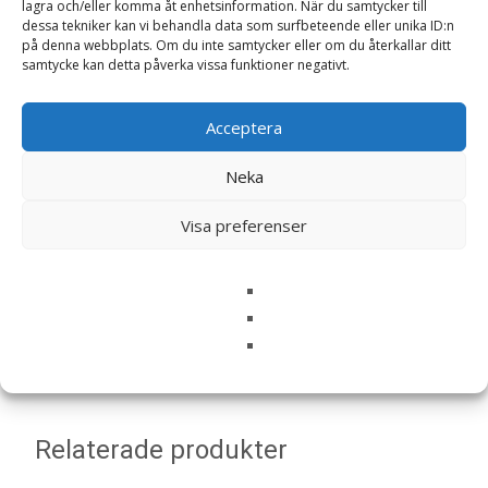
lagra och/eller komma åt enhetsinformation. När du samtycker till
Din recension
*
dessa tekniker kan vi behandla data som surfbeteende eller unika ID:n
på denna webbplats. Om du inte samtycker eller om du återkallar ditt
samtycke kan detta påverka vissa funktioner negativt.
Acceptera
Namn
*
Neka
E-post
*
Visa preferenser
Spara mitt namn, min e-postadress och webbplats i
denna webbläsare till nästa gång jag skriver en
kommentar.
Relaterade produkter