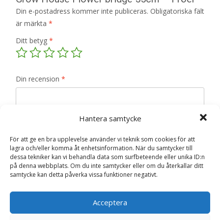
Din e-postadress kommer inte publiceras.
Obligatoriska fält
är märkta
*
Ditt betyg
*
Din recension
*
Hantera samtycke
Namn
*
För att ge en bra upplevelse använder vi teknik som cookies för att
lagra och/eller komma åt enhetsinformation. När du samtycker till
dessa tekniker kan vi behandla data som surfbeteende eller unika ID:n
E-post
*
på denna webbplats. Om du inte samtycker eller om du återkallar ditt
samtycke kan detta påverka vissa funktioner negativt.
Spara mitt namn, min e-postadress och webbplats i
denna webbläsare till nästa gång jag skriver en
Acceptera
kommentar.