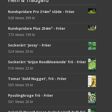
Hem & Trädgård
Rundspridare Pro 314m² släde - Fröer
928 Views
399
kr
Rundspridare Plus 254m² - Fröer
773 Views
199
kr
Sockerärt 'Jessy' - Fröer
524 Views
29
kr
Sockerärt 'Grijze Roodbloeiende' frö - Fröer
516 Views
22
kr
Tomat 'Gold Nugget', frö - Fröer
505 Views
59
kr
Pysslingkrage frö - Fröer
501 Views
20
kr