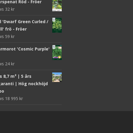
rspenat Röd - Fröer
ews
32
kr
 'Dwarf Green Curled /
l' frö - Fröer
ews
59
kr
morot 'Cosmic Purple'
ews
24
kr
 8,7 m² | 5 års
aranti | Hög nockhöjd
bo
ews
18 995
kr