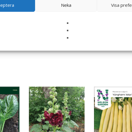
ceptera
Neka
Visa pref
i denna webbläsare till nästa gång jag skriver en kommentar.