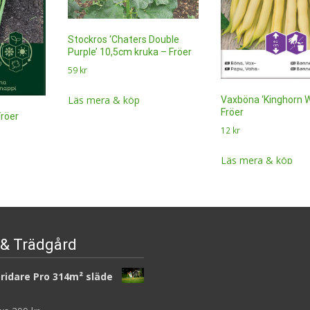
Stockros ‘Chaters Double
Purple’ 10,5cm kruka – Fröer
59
kr
Läs mera & köp
Vaxböna ‘Kinghorn 
Fröer
Fröer
12
kr
Läs mera & köp
& Trädgård
ridare Pro 314m² släde