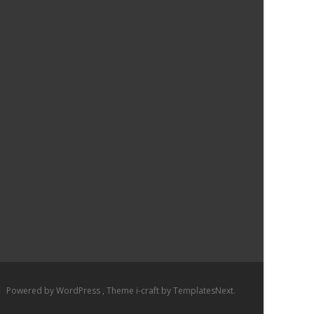
Powered by WordPress
, Theme
i-craft
by TemplatesNext.