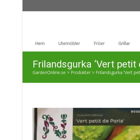
Skip
Hem
Utemöbler
Fröer
Grillar
to
content
Frilandsgurka ‘Vert petit
GardenOnline.se
>
Produkter
>
Frilandsgurka ‘Vert pet