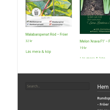
Malabarspenat Röd – Fröer
32
kr
Melon ‘Arava F1’ – 
19
kr
Läs mera & köp
Läs mera & köp
Search
Hem 
for:
Rundsp
- Fröer