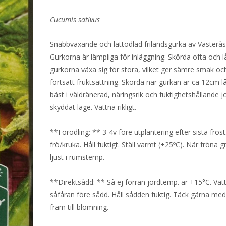
Cucumis sativus
Snabbväxande och lättodlad frilandsgurka av Västerås
Gurkorna är lämpliga för inläggning. Skörda ofta och lå
gurkorna växa sig för stora, vilket ger sämre smak o
fortsatt fruktsättning. Skörda när gurkan är ca 12cm lå
bäst i väldränerad, näringsrik och fuktighetshållande jo
skyddat läge. Vattna rikligt.
**Förodling: ** 3-4v före utplantering efter sista frost
frö/kruka. Håll fuktigt. Ställ varmt (+25ºC). När fröna gr
ljust i rumstemp.
**Direktsådd: ** Så ej förrän jordtemp. är +15°C. Vatt
såfåran före sådd. Håll sådden fuktig. Täck gärna med
fram till blomning.