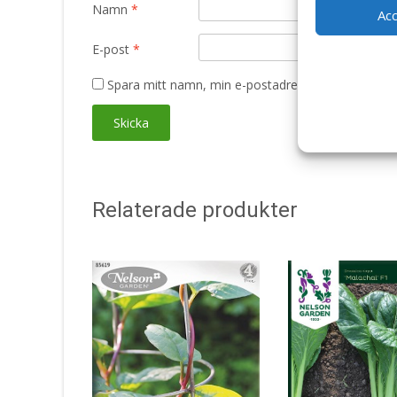
Namn
*
Ac
E-post
*
Spara mitt namn, min e-postadress och webbplats 
Relaterade produkter