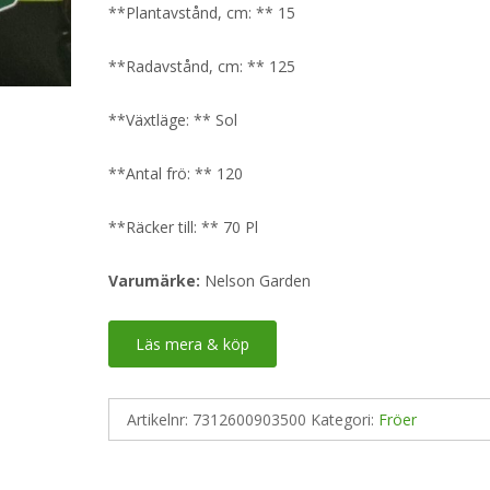
**Plantavstånd, cm: ** 15
**Radavstånd, cm: ** 125
**Växtläge: ** Sol
**Antal frö: ** 120
**Räcker till: ** 70 Pl
Varumärke:
Nelson Garden
Läs mera & köp
Artikelnr:
7312600903500
Kategori:
Fröer