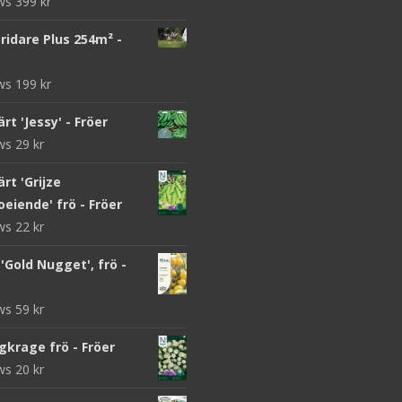
ews
399
kr
ridare Plus 254m² -
ews
199
kr
rt 'Jessy' - Fröer
ews
29
kr
rt 'Grijze
eiende' frö - Fröer
ews
22
kr
Gold Nugget', frö -
ews
59
kr
gkrage frö - Fröer
ews
20
kr