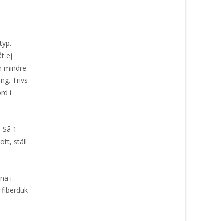
typ.
t ej
ch mindre
ng. Trivs
rd i
. Så 1
ott, ställ
na i
 fiberduk