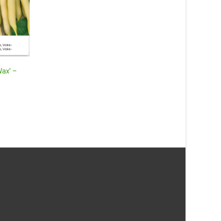
Bondböna ‘Witkiem M
frö – Fröer
39
kr
Wax’ –
Läs mera & köp
Huvudsallat ‘Matilda’ Organic
frö – Fröer
16
kr
Läs mera & köp