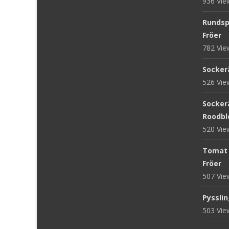
936 Vi
Rundsp
Fröer
782 Vi
Sockerä
526 Vi
Sockerä
Roodblo
520 Vi
Tomat '
Fröer
507 Vi
Pysslin
503 Vi