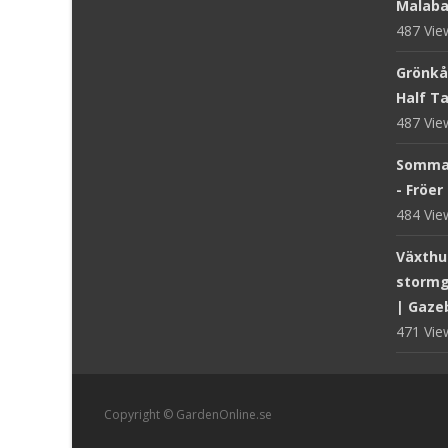
Malaba
487 Vi
Grönkål
Half Tal
487 Vi
Sommar
- Fröer
484 Vi
Växthus
stormg
| Gaze
471 Vi
Copyright © GardenOnline.se