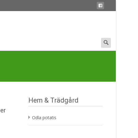
Search
for:
Hem & Trädgård
öer
Odla potatis