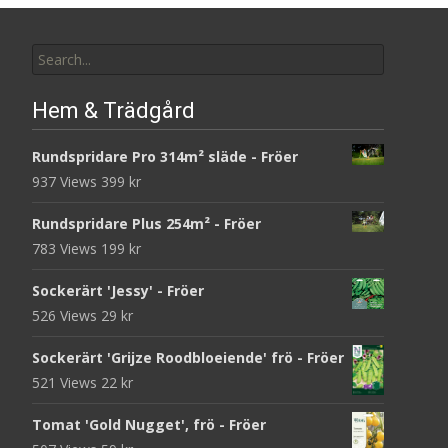
Search
for:
Hem & Trädgård
Rundspridare Pro 314m² släde - Fröer
937 Views
399
kr
Rundspridare Plus 254m² - Fröer
783 Views
199
kr
Sockerärt 'Jessy' - Fröer
526 Views
29
kr
Sockerärt 'Grijze Roodbloeiende' frö - Fröer
521 Views
22
kr
Tomat 'Gold Nugget', frö - Fröer