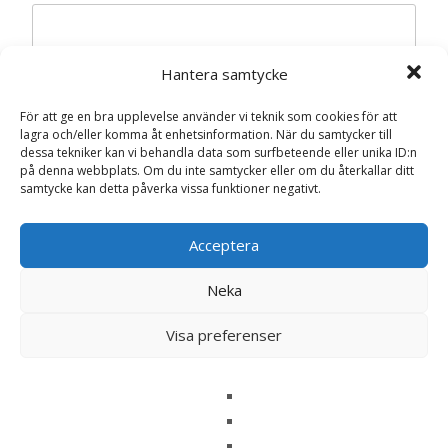
Hantera samtycke
Namn
*
För att ge en bra upplevelse använder vi teknik som cookies för att
lagra och/eller komma åt enhetsinformation. När du samtycker till
E-post
*
dessa tekniker kan vi behandla data som surfbeteende eller unika ID:n
på denna webbplats. Om du inte samtycker eller om du återkallar ditt
samtycke kan detta påverka vissa funktioner negativt.
Spara mitt namn, min e-postadress och webbplats i
denna webbläsare till nästa gång jag skriver en
kommentar.
Acceptera
Neka
Visa preferenser
Relaterade produkter