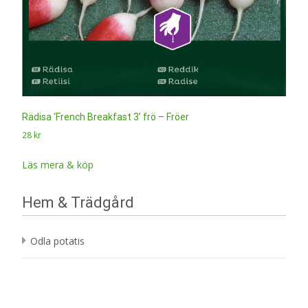
Rädisa ‘French Breakfast 3’ frö – Fröer
28
kr
Läs mera & köp
Hem & Trädgård
Odla potatis