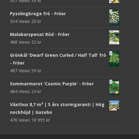
507 Views
59
kr
Pysslingkrage frö - Fröer
504 Views
20
kr
Malabarspenat Röd - Fröer
488 Views
32
kr
Grönkål 'Dwarf Green Curled / Half Tall' frö
- Fröer
487 Views
59
kr
Sommarmorot 'Cosmic Purple' - Fröer
484 Views
24
kr
Växthus 8,7 m² | 5 års stormgaranti | Hög
nockhöjd | Gazebo
476 Views
18 995
kr