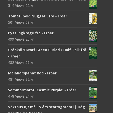
514 Views
22
kr
Tomat 'Gold Nugget', frö - Fröer
501 Views
59
kr
Pysslingkrage frö - Fröer
499 Views
20
kr
Grönkål 'Dwarf Green Curled / Half Tall' frö
- Fröer
482 Views
59
kr
Malabarspenat Röd - Fröer
481 Views
32
kr
Sommarmorot 'Cosmic Purple' - Fröer
478 Views
24
kr
Växthus 8,7 m² | 5 års stormgaranti | Hög