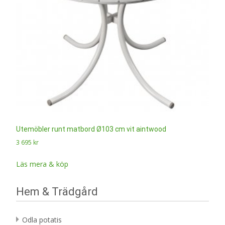
Utemöbler runt matbord Ø103 cm vit aintwood
3 695
kr
Läs mera & köp
Hem & Trädgård
Odla potatis