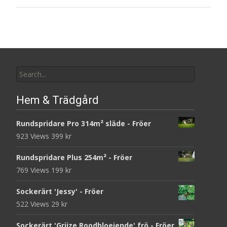
Search
for:
Hem & Trädgård
Rundspridare Pro 314m² släde - Fröer
923 Views
399
kr
Rundspridare Plus 254m² - Fröer
769 Views
199
kr
Sockerärt 'Jessy' - Fröer
522 Views
29
kr
Sockerärt 'Grijze Roodbloeiende' frö - Fröer