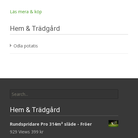
Läs mera & köp
Hem & Trädgård
Odla potatis
Search
for:
Hem & Trädgård
Rundspridare Pro 314m² släde - Fröer
929 Views
399
kr