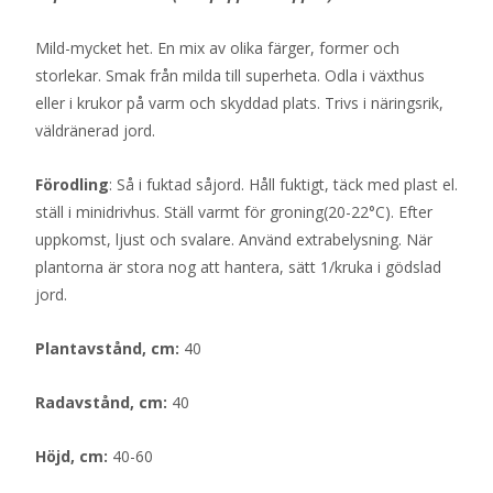
Mild-mycket het. En mix av olika färger, former och
storlekar. Smak från milda till superheta. Odla i växthus
eller i krukor på varm och skyddad plats. Trivs i näringsrik,
väldränerad jord.
Förodling
: Så i fuktad såjord. Håll fuktigt, täck med plast el.
ställ i minidrivhus. Ställ varmt för groning(20-22°C). Efter
uppkomst, ljust och svalare. Använd extrabelysning. När
plantorna är stora nog att hantera, sätt 1/kruka i gödslad
jord.
Plantavstånd, cm:
40
Radavstånd, cm:
40
Höjd, cm:
40-60