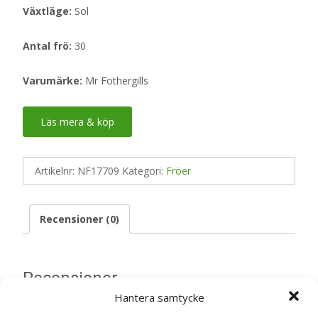
Växtläge:
Sol
Antal frö:
30
Varumärke:
Mr Fothergills
Läs mera & köp
Artikelnr:
NF17709
Kategori:
Fröer
Recensioner (0)
Recensioner
Hantera samtycke
Det finns inga recensioner än.