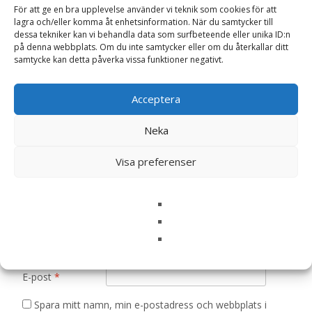
För att ge en bra upplevelse använder vi teknik som cookies för att
lagra och/eller komma åt enhetsinformation. När du samtycker till
Bli först med att recensera ”Chilipeppar
dessa tekniker kan vi behandla data som surfbeteende eller unika ID:n
‘Chilli Shake’ – Fröer”
på denna webbplats. Om du inte samtycker eller om du återkallar ditt
samtycke kan detta påverka vissa funktioner negativt.
Din e-postadress kommer inte publiceras.
Obligatoriska fält
är märkta
*
Acceptera
Ditt betyg
*
Neka
Visa preferenser
Din recension
*
Namn
*
E-post
*
Spara mitt namn, min e-postadress och webbplats i