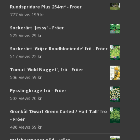
Rundspridare Plus 254m² - Fröer
777 Views
199
kr
Sockerärt 'Jessy' - Fröer
525 Views
29
kr
Sockerärt 'Grijze Roodbloeiende' frö - Fröer
517 Views
22
kr
Tomat 'Gold Nugget', frö - Fröer
506 Views
59
kr
Pysslingkrage frö - Fröer
502 Views
20
kr
Grönkål 'Dwarf Green Curled / Half Tall' frö
- Fröer
486 Views
59
kr