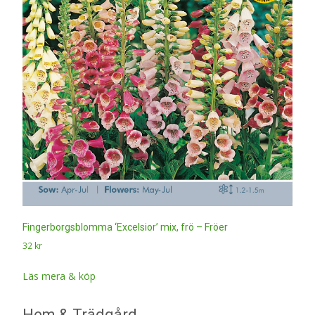
Fingerborgsblomma ‘Excelsior’ mix, frö – Fröer
32
kr
Läs mera & köp
Hem & Trädgård