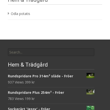
Odla potatis
Search
for:
Hem & Trädgård
Rundspridare Pro 314m² släde - Fröer
937 Views
399
kr
Rundspridare Plus 254m² - Fröer
783 Views
199
kr
Sockerärt 'Jessy' - Fröer