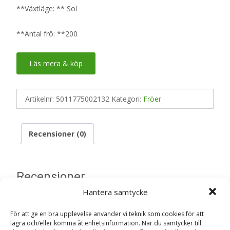
**Växtläge: ** Sol
**Antal frö: **200
Läs mera & köp
Artikelnr:
5011775002132
Kategori:
Fröer
Recensioner (0)
Recensioner
Hantera samtycke
Det finns inga recensioner än.
För att ge en bra upplevelse använder vi teknik som cookies för att
lagra och/eller komma åt enhetsinformation. När du samtycker till
Bli först med att recensera ”Broccoli