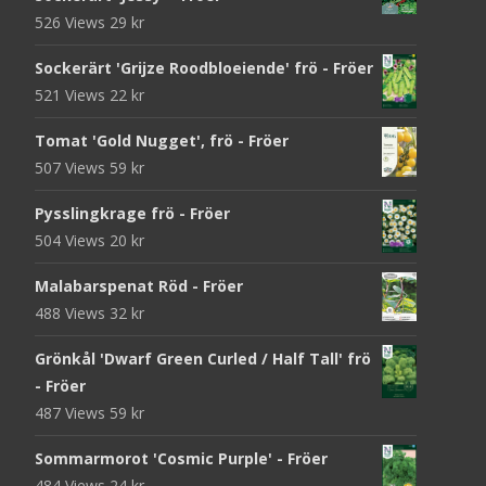
526 Views
29
kr
Sockerärt 'Grijze Roodbloeiende' frö - Fröer
521 Views
22
kr
Tomat 'Gold Nugget', frö - Fröer
507 Views
59
kr
Pysslingkrage frö - Fröer
504 Views
20
kr
Malabarspenat Röd - Fröer
488 Views
32
kr
Grönkål 'Dwarf Green Curled / Half Tall' frö
- Fröer
487 Views
59
kr
Sommarmorot 'Cosmic Purple' - Fröer
484 Views
24
kr