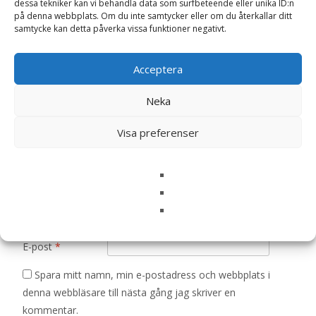
dessa tekniker kan vi behandla data som surfbeteende eller unika ID:n
‘Green Calabrese’ – Fröer”
på denna webbplats. Om du inte samtycker eller om du återkallar ditt
samtycke kan detta påverka vissa funktioner negativt.
Din e-postadress kommer inte publiceras.
Obligatoriska fält
är märkta
*
Acceptera
Ditt betyg
*
Neka
Din recension
*
Visa preferenser
Namn
*
E-post
*
Spara mitt namn, min e-postadress och webbplats i
denna webbläsare till nästa gång jag skriver en
kommentar.