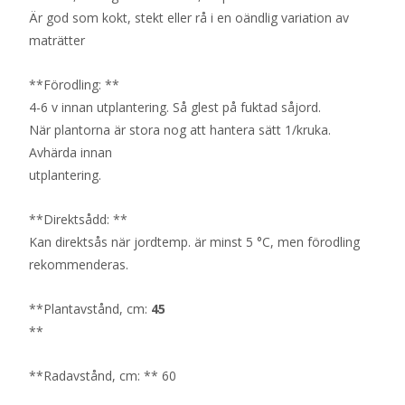
Är god som kokt, stekt eller rå i en oändlig variation av
maträtter
**Förodling: **
4-6 v innan utplantering. Så glest på fuktad såjord.
När plantorna är stora nog att hantera sätt 1/kruka.
Avhärda innan
utplantering.
**Direktsådd: **
Kan direktsås när jordtemp. är minst 5 °C, men förodling
rekommenderas.
**Plantavstånd, cm:
45
**
**Radavstånd, cm: ** 60