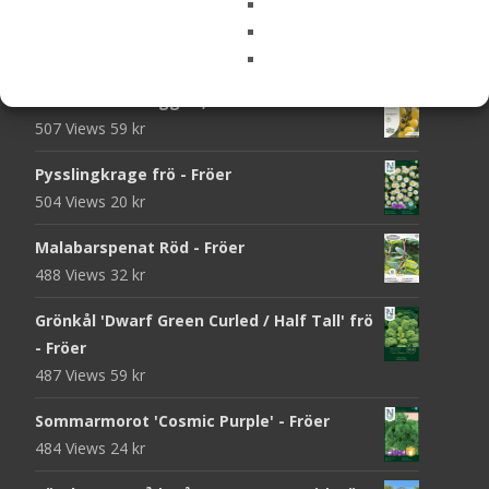
Sockerärt 'Grijze Roodbloeiende' frö - Fröer
521 Views
22
kr
Tomat 'Gold Nugget', frö - Fröer
507 Views
59
kr
Pysslingkrage frö - Fröer
504 Views
20
kr
Malabarspenat Röd - Fröer
488 Views
32
kr
Grönkål 'Dwarf Green Curled / Half Tall' frö
- Fröer
487 Views
59
kr
Sommarmorot 'Cosmic Purple' - Fröer
484 Views
24
kr