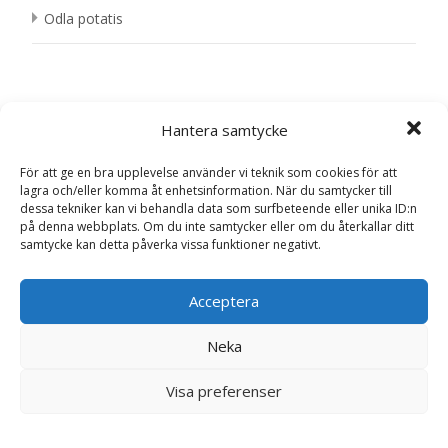
Odla potatis
Hantera samtycke
Search
För att ge en bra upplevelse använder vi teknik som cookies för att
for:
lagra och/eller komma åt enhetsinformation. När du samtycker till
dessa tekniker kan vi behandla data som surfbeteende eller unika ID:n
Hem & Trädgård
på denna webbplats. Om du inte samtycker eller om du återkallar ditt
samtycke kan detta påverka vissa funktioner negativt.
Rundspridare Pro 314m² släde - Fröer
937 Views
399
kr
Acceptera
Rundspridare Plus 254m² - Fröer
Neka
783 Views
199
kr
Visa preferenser
Sockerärt 'Jessy' - Fröer
526 Views
29
kr