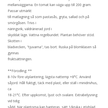
mellanväggarna. En tomat kan väga upp till 200 gram.
Passar utmärkt
till matlagning så som pastasås, gryta, sallad och på
smörgåsen. Trivs i
näringsrik, väldränerad jord i
skyddat läge. Vattna regelbundet. Plantan behöver stöd.
Skotten i
bladvecken, "tjuvarna", tas bort. Ruska på blomklasen så
gynnas
fruktsättningen.
**Förodling: **
8-10v före utplantering, lägsta nattemp +8°C. Använd
såjord. Håll fuktigt, täck med plast, eller ställ i minidrivhus,
ca
18-21°C. Efter uppkomst, ljust och svalare. Extrabelysning
vid tidig
sådd. När plantorna kan hanteras, sätt 1/kruka i gödslad