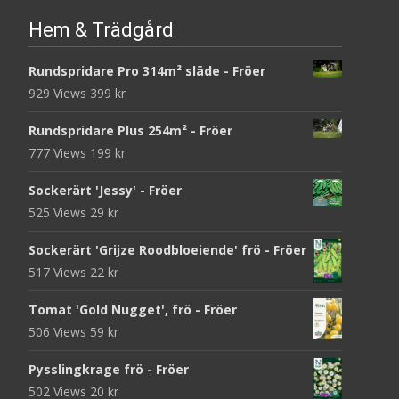
Hem & Trädgård
Rundspridare Pro 314m² släde - Fröer
929 Views
399
kr
Rundspridare Plus 254m² - Fröer
777 Views
199
kr
Sockerärt 'Jessy' - Fröer
525 Views
29
kr
Sockerärt 'Grijze Roodbloeiende' frö - Fröer
517 Views
22
kr
Tomat 'Gold Nugget', frö - Fröer
506 Views
59
kr
Pysslingkrage frö - Fröer
502 Views
20
kr