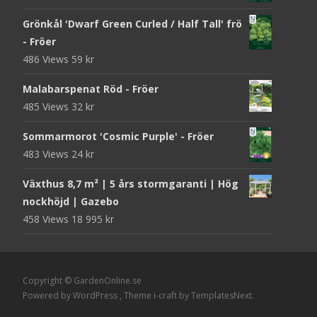
Grönkål 'Dwarf Green Curled / Half Tall' frö
- Fröer
486 Views
59
kr
Malabarspenat Röd - Fröer
485 Views
32
kr
Sommarmorot 'Cosmic Purple' - Fröer
483 Views
24
kr
Växthus 8,7 m² | 5 års stormgaranti | Hög
nockhöjd | Gazebo
458 Views
18 995
kr
Copyright © GardenOnline.se
Powered by WordPress
, Theme
i-craft
by TemplatesNext.