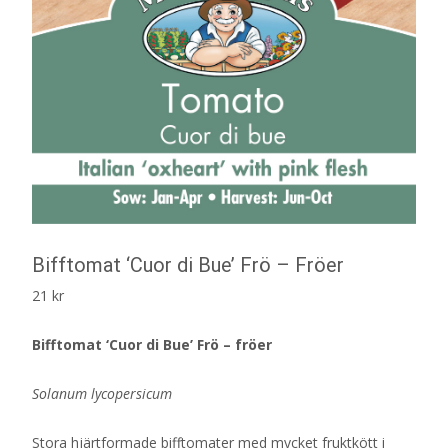
Bifftomat ‘Cuor di Bue’ Frö – Fröer
21
kr
Bifftomat ‘Cuor di Bue’ Frö – fröer
Solanum lycopersicum
Stora hjärtformade bifftomater med mycket fruktkött i