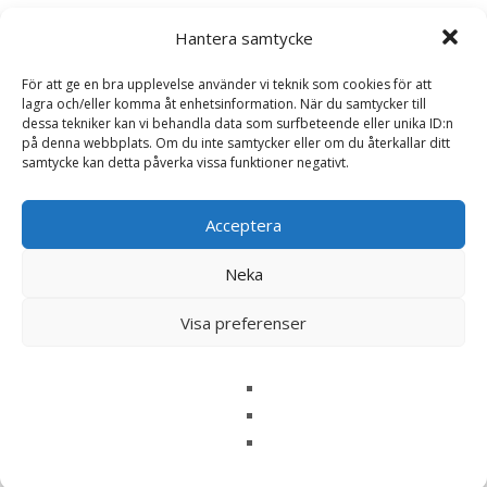
Hantera samtycke
Recensioner (0)
För att ge en bra upplevelse använder vi teknik som cookies för att
lagra och/eller komma åt enhetsinformation. När du samtycker till
dessa tekniker kan vi behandla data som surfbeteende eller unika ID:n
Recensioner
på denna webbplats. Om du inte samtycker eller om du återkallar ditt
samtycke kan detta påverka vissa funktioner negativt.
Det finns inga recensioner än.
Acceptera
Bli först med att recensera ”Bifftomat
‘Cuor di Bue’ Frö – Fröer”
Neka
Din e-postadress kommer inte publiceras.
Obligatoriska fält
Visa preferenser
är märkta
*
Ditt betyg
*
Din recension
*