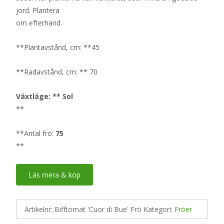
jord. Plantera
om efterhand.
**Plantavstånd, cm: **45
**Radavstånd, cm: ** 70
Växtläge: ** Sol
**
**Antal frö:
75
**
Läs mera & köp
Artikelnr:
Bifftomat 'Cuor di Bue' Frö
Kategori:
Fröer