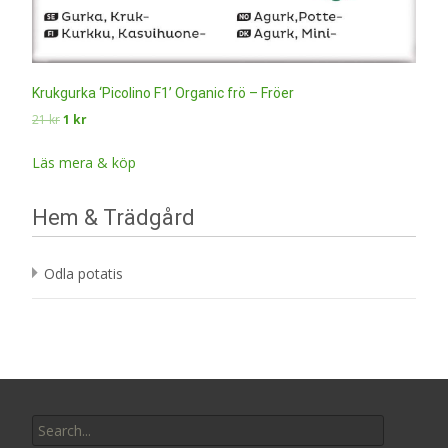
Krukgurka ‘Picolino F1’ Organic frö – Fröer
Det
Det
21
kr
1
kr
ursprungliga
nuvarande
priset
priset
Läs mera & köp
var:
är:
21 kr.
1 kr.
Hem & Trädgård
Odla potatis
Search
for: