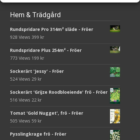
for:
Hem & Trädgård
Rundspridare Pro 314m² släde - Fröer
928 Views
399
kr
Rundspridare Plus 254m² - Fröer
773 Views
199
kr
Sockerärt 'Jessy' - Fröer
524 Views
29
kr
Sockerärt 'Grijze Roodbloeiende' frö - Fröer
516 Views
22
kr
Tomat 'Gold Nugget', frö - Fröer
505 Views
59
kr
Pysslingkrage frö - Fröer