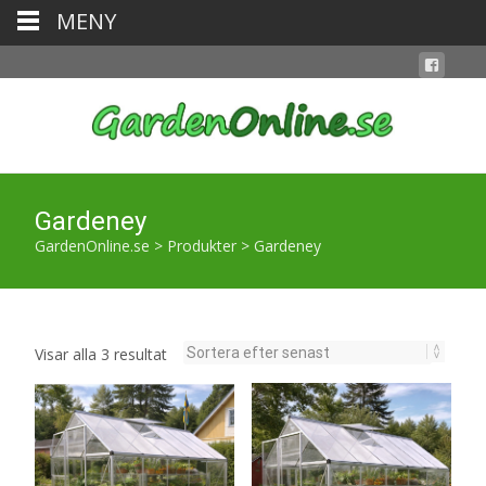
MENY
Gardeney
GardenOnline.se
>
Produkter
>
Gardeney
Sortera
Visar alla 3 resultat
efter
senaste