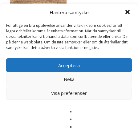
Hantera samtycke
Växthus Crystal Gardeney
4,4 m² – Aluminium &
Polykarbonat
För att ge en bra upplevelse använder vi teknik som cookies för att
lagra och/eller komma åt enhetsinformation. När du samtycker till
3 995
kr
dessa tekniker kan vi behandla data som surfbeteende eller unika ID:n
på denna webbplats. Om du inte samtycker eller om du återkallar ditt
Läs mera & köp
samtycke kan detta påverka vissa funktioner negativt.
Acceptera
Hem & Trädgård
Neka
Odla potatis
Visa preferenser
Search