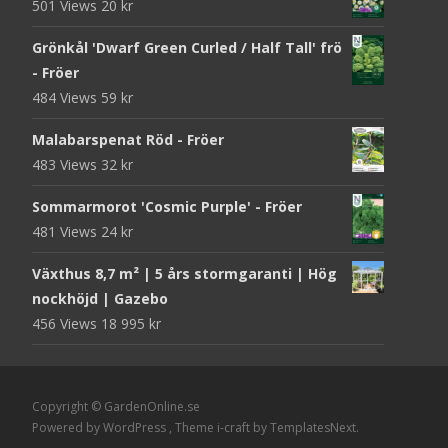
501 Views
20
kr
Grönkål 'Dwarf Green Curled / Half Tall' frö
- Fröer
484 Views
59
kr
Malabarspenat Röd - Fröer
483 Views
32
kr
Sommarmorot 'Cosmic Purple' - Fröer
481 Views
24
kr
Växthus 8,7 m² | 5 års stormgaranti | Hög
nockhöjd | Gazebo
456 Views
18 995
kr
Copyright © GardenOnline.se
Powered by WordPress
, Theme
i-craft
by TemplatesNext.