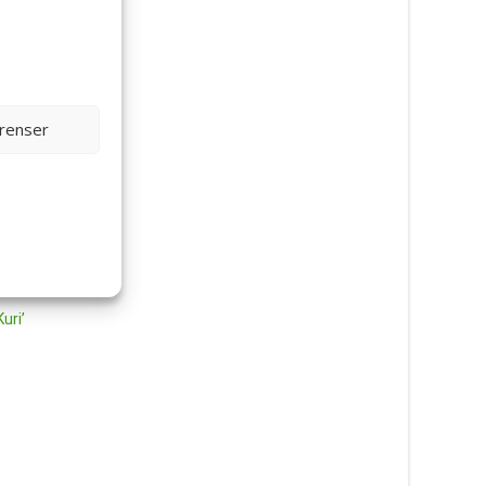
erenser
uri’