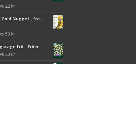
ews
22
kr
Gold Nugget', frö -
ews
59
kr
gkrage frö - Fröer
ews
20
kr
 'Dwarf Green Curled /
l' frö - Fröer
ews
59
kr
rspenat Röd - Fröer
ews
32
kr
morot 'Cosmic Purple'
ews
24
kr