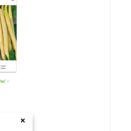
ax’ –