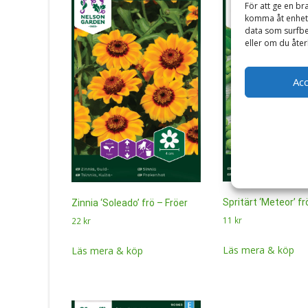
För att ge en br
komma åt enhets
data som surfbe
eller om du åter
Ac
Spritärt ‘Meteor’ fr
Zinnia ‘Soleado’ frö – Fröer
11
kr
22
kr
Läs mera & köp
Läs mera & köp