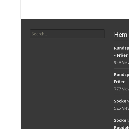
Search
Hem 
for:
Rundsp
- Fröer
929 Vi
Rundsp
Fröer
777 Vi
Sockerä
525 Vi
Sockerä
Roodblo