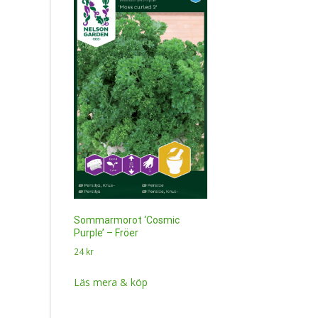
Sommarmorot ‘Cosmic
Purple’ – Fröer
24
kr
Läs mera & köp