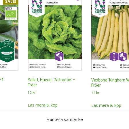
SALE!
Sallat, Huvud- ‘Attractie’ –
F1’
Vaxböna ‘Kinghorn W
Fröer
Fröer
12
kr
12
kr
Läs mera & köp
Läs mera & köp
Hantera samtycke