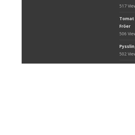
517 Vi
Tomat '
Fröer
506 Vi
Pysslin
502 Vi
Grönkål
Half Tal
486 Vi
Malaba
485 Vi
Sommar
- Fröer
483 Vi