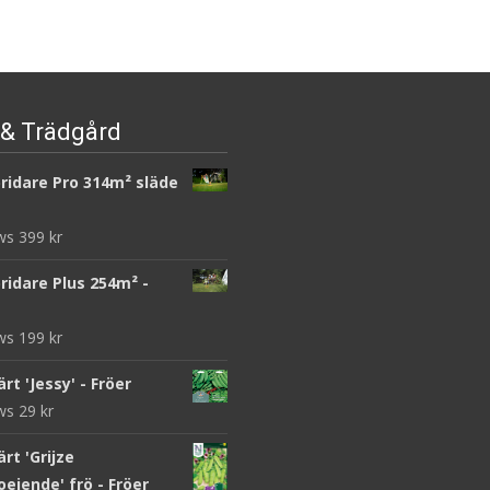
& Trädgård
ridare Pro 314m² släde
ews
399
kr
ridare Plus 254m² -
ews
199
kr
rt 'Jessy' - Fröer
ews
29
kr
rt 'Grijze
eiende' frö - Fröer