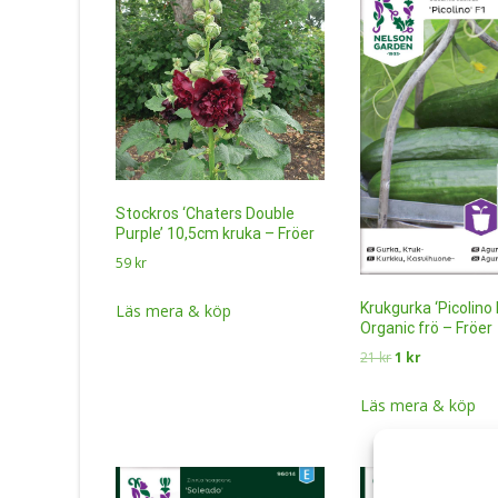
Stockros ‘Chaters Double
Purple’ 10,5cm kruka – Fröer
59
kr
Krukgurka ‘Picolino 
Läs mera & köp
Organic frö – Fröer
Det
Det
21
kr
1
kr
ursprungliga
nuvarande
priset
priset
Läs mera & köp
var:
är:
21 kr.
1 kr.