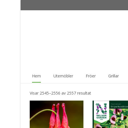
Skip
Hem
Utemöbler
Fröer
Grillar
to
content
Hem & Trädgård online
Sortera
Visar 2545–2556 av 2557 resultat
efter
senaste