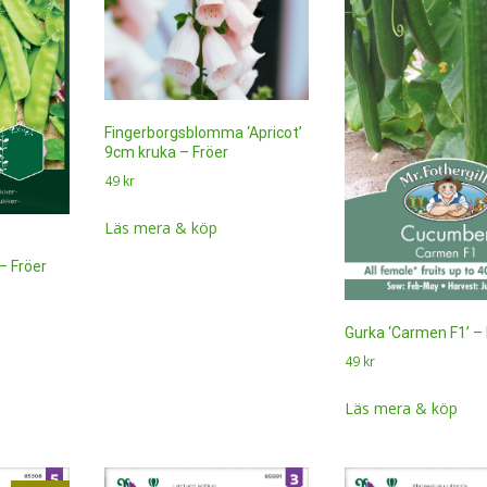
Fingerborgsblomma ‘Apricot’
9cm kruka – Fröer
49
kr
Läs mera & köp
– Fröer
Gurka ‘Carmen F1’ – 
49
kr
Läs mera & köp