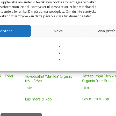
a upplevelse använder vi teknik som cookies för att lagra och/eller
information. När du samtycker till dessa tekniker kan vi behandla
teende eller unika ID:n på denna webbplats. Om du inte samtycker
kallar ditt samtycke kan detta påverka vissa funktioner negativt.
ceptera
Neka
Visa pref
ö – Fröer
Jättepumpa ‘Uchiki K
Huvudsallat ‘Matilda’ Organic
Organic frö – Fröer
frö – Fröer
16
kr
16
kr
Läs mera & köp
Läs mera & köp