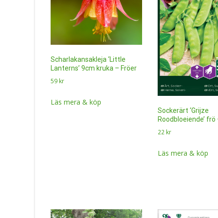
Scharlakansakleja ‘Little
Lanterns’ 9cm kruka – Fröer
59
kr
Läs mera & köp
Sockerärt ‘Grijze
Roodbloeiende’ frö 
22
kr
Läs mera & köp