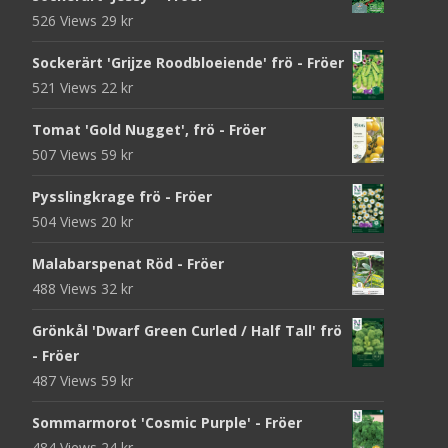
526 Views
29
kr
Sockerärt 'Grijze Roodbloeiende' frö - Fröer
521 Views
22
kr
Tomat 'Gold Nugget', frö - Fröer
507 Views
59
kr
Pysslingkrage frö - Fröer
504 Views
20
kr
Malabarspenat Röd - Fröer
488 Views
32
kr
Grönkål 'Dwarf Green Curled / Half Tall' frö
- Fröer
487 Views
59
kr
Sommarmorot 'Cosmic Purple' - Fröer
484 Views
24
kr