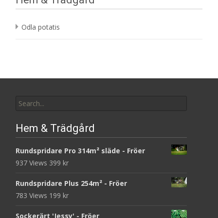
Odla potatis
Search
for:
Hem & Trädgård
Rundspridare Pro 314m² släde - Fröer
937 Views
399
kr
Rundspridare Plus 254m² - Fröer
783 Views
199
kr
Sockerärt 'Jessy' - Fröer