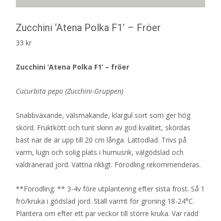
Zucchini ‘Atena Polka F1’ – Fröer
33
kr
Zucchini ‘Atena Polka F1’ – fröer
Cucurbita pepo (Zucchini-Gruppen)
Snabbväxande, välsmakande, klargul sort som ger hög
skörd. Fruktkött och tunt skinn av god kvalitet, skördas
bäst när de är upp till 20 cm långa. Lättodlad. Trivs på
varm, lugn och solig plats i humusrik, välgödslad och
väldränerad jord. Vattna rikligt. Förodling rekommenderas.
**Förodling: ** 3-4v före utplantering efter sista frost. Så 1
frö/kruka i gödslad jord. Ställ varmt för groning 18-24°C.
Plantera om efter ett par veckor till större kruka. Var rädd