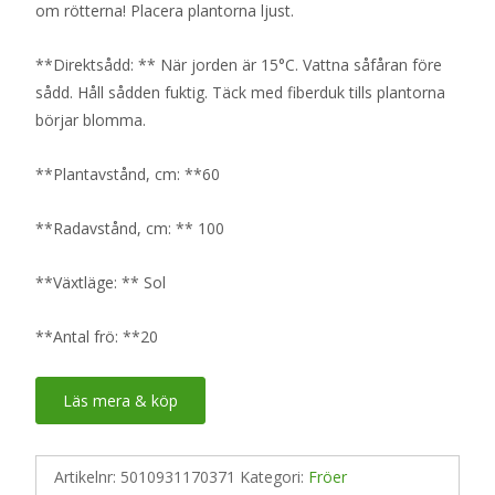
om rötterna! Placera plantorna ljust.
**Direktsådd: ** När jorden är 15°C. Vattna såfåran före
sådd. Håll sådden fuktig. Täck med fiberduk tills plantorna
börjar blomma.
**Plantavstånd, cm: **60
**Radavstånd, cm: ** 100
**Växtläge: ** Sol
**Antal frö: **20
Läs mera & köp
Artikelnr:
5010931170371
Kategori:
Fröer