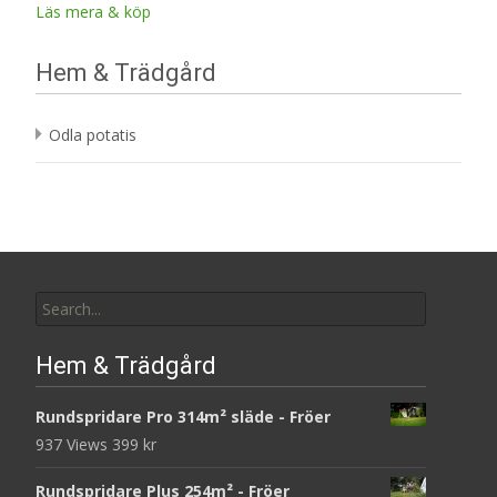
Läs mera & köp
Hem & Trädgård
Odla potatis
Search
for:
Hem & Trädgård
Rundspridare Pro 314m² släde - Fröer
937 Views
399
kr
Rundspridare Plus 254m² - Fröer