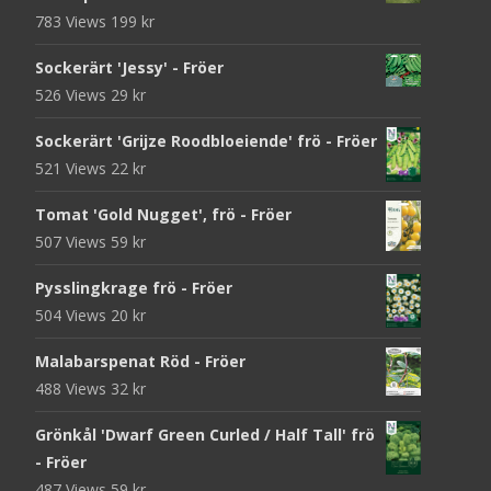
783 Views
199
kr
Sockerärt 'Jessy' - Fröer
526 Views
29
kr
Sockerärt 'Grijze Roodbloeiende' frö - Fröer
521 Views
22
kr
Tomat 'Gold Nugget', frö - Fröer
507 Views
59
kr
Pysslingkrage frö - Fröer
504 Views
20
kr
Malabarspenat Röd - Fröer
488 Views
32
kr
Grönkål 'Dwarf Green Curled / Half Tall' frö
- Fröer
487 Views
59
kr