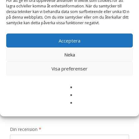
För att ge en bra upplevelse använder vi teknik som cookies för att
lagra och/eller komma åt enhetsinformation. När du samtycker till
dessa tekniker kan vi behandla data som surfbeteende eller unika ID:n
Recensioner (0)
på denna webbplats. Om du inte samtycker eller om du återkallar ditt
samtycke kan detta påverka vissa funktioner negativt.
Recensioner
Acceptera
Neka
Det finns inga recensioner än.
Visa preferenser
Bli först med att recensera ”Zinnia
Oklahoma mix, frö – Fröer”
Din e-postadress kommer inte publiceras.
Obligatoriska fält
är märkta
*
Ditt betyg
*
Din recension
*