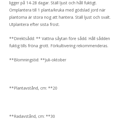
ligger på 14-28 dagar. Ställ ljust och håll fuktigt.
Omplantera till 1 planta/kruka med gödslad jord när
plantorna är stora nog att hantera. Ställ ljust och svalt.
Utplantera efter sista frost.
**Direktsådd: ** Vattna såytan före sådd. Håll sådden
fuktig tills fröna grott. Förkultivering rekommenderas.
**Blomningstid: **Juli-oktober
**Plantavstånd, cm: **20
**Radavstånd, cm: **30