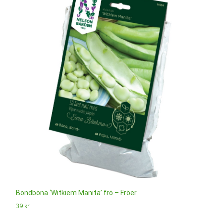
Bondböna ‘Witkiem Manita’ frö – Fröer
39
kr