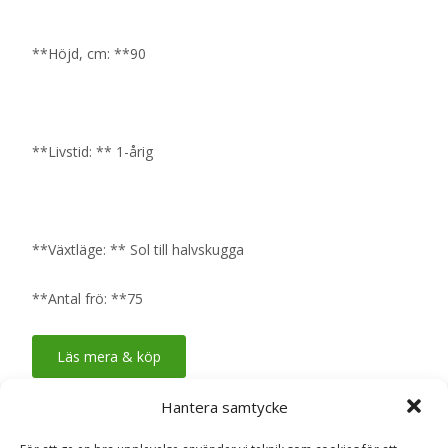
**Höjd, cm: **90
**Livstid: ** 1-årig
**Växtläge: ** Sol till halvskugga
**Antal frö: **75
Läs mera & köp
Hantera samtycke
Artikelnr:
Zinnia Oklahoma mix, frö
Kategori:
Fröer