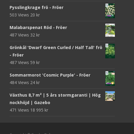
Pysslingkrage frö - Fröer
503 Views
20
kr
Malabarspenat Röd - Fröer
487 Views
32
kr
Grönkål 'Dwarf Green Curled / Half Tall' frö
- Fröer
487 Views
59
kr
Sommarmorot 'Cosmic Purple' - Fröer
484 Views
24
kr
Växthus 8,7 m² | 5 års stormgaranti | Hög
nockhöjd | Gazebo
471 Views
18 995
kr