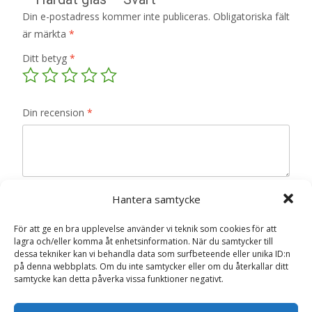
Din e-postadress kommer inte publiceras.
Obligatoriska fält
är märkta
*
Ditt betyg
*
Din recension
*
Namn
*
Hantera samtycke
E-post
*
För att ge en bra upplevelse använder vi teknik som cookies för att
lagra och/eller komma åt enhetsinformation. När du samtycker till
dessa tekniker kan vi behandla data som surfbeteende eller unika ID:n
Spara mitt namn, min e-postadress och webbplats i
på denna webbplats. Om du inte samtycker eller om du återkallar ditt
denna webbläsare till nästa gång jag skriver en
samtycke kan detta påverka vissa funktioner negativt.
kommentar.