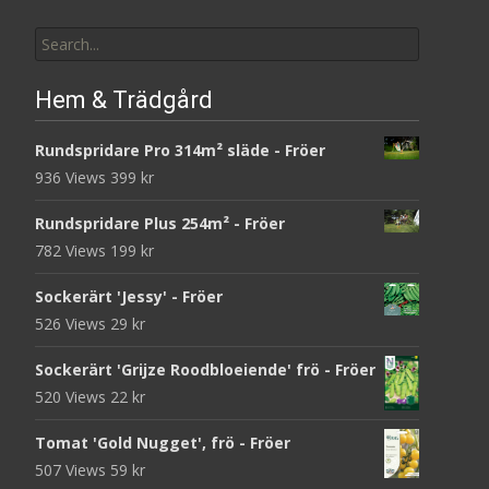
Search
for:
Hem & Trädgård
Rundspridare Pro 314m² släde - Fröer
936 Views
399
kr
Rundspridare Plus 254m² - Fröer
782 Views
199
kr
Sockerärt 'Jessy' - Fröer
526 Views
29
kr
Sockerärt 'Grijze Roodbloeiende' frö - Fröer
520 Views
22
kr
Tomat 'Gold Nugget', frö - Fröer
507 Views
59
kr