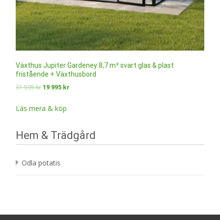
Växthus Jupiter Gardeney 8,7 m² svart glas & plast
fristående + Växthusbord
Det
Det
31 595
kr
19 995
kr
ursprungliga
nuvarande
priset
priset
Läs mera & köp
var:
är:
31
19
Hem & Trädgård
595 kr.
995 kr.
Odla potatis