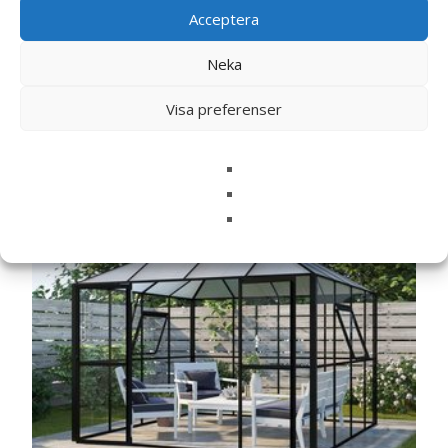
Acceptera
Neka
Relaterade produkter
Visa preferenser