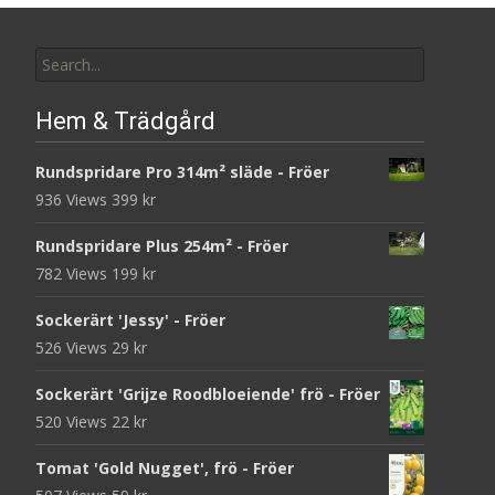
Search
for:
Hem & Trädgård
Rundspridare Pro 314m² släde - Fröer
936 Views
399
kr
Rundspridare Plus 254m² - Fröer
782 Views
199
kr
Sockerärt 'Jessy' - Fröer
526 Views
29
kr
Sockerärt 'Grijze Roodbloeiende' frö - Fröer
520 Views
22
kr
Tomat 'Gold Nugget', frö - Fröer