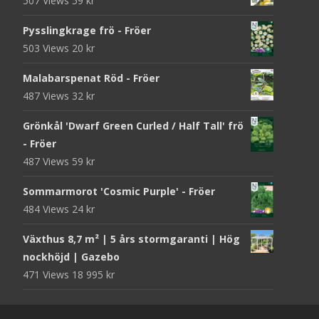
507 Views
59
kr
Pysslingkrage frö - Fröer
503 Views
20
kr
Malabarspenat Röd - Fröer
487 Views
32
kr
Grönkål 'Dwarf Green Curled / Half Tall' frö
- Fröer
487 Views
59
kr
Sommarmorot 'Cosmic Purple' - Fröer
484 Views
24
kr
Växthus 8,7 m² | 5 års stormgaranti | Hög
nockhöjd | Gazebo
471 Views
18 995
kr