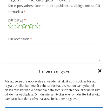
Din e-postadress kommer inte publiceras.
Obligatoriska fält
är märkta
*
Ditt betyg
*
Din recension
*
Namn
*
Hantera samtycke
E-post
*
För att ge en bra upplevelse använder vi teknik som cookies för att
lagra och/eller komma åt enhetsinformation. När du samtycker till
Spara mitt namn, min e-postadress och webbplats i
dessa tekniker kan vi behandla data som surfbeteende eller unika ID:n
denna webbläsare till nästa gång jag skriver en
på denna webbplats. Om du inte samtycker eller om du återkallar ditt
samtycke kan detta påverka vissa funktioner negativt.
kommentar.