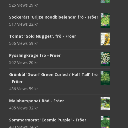
525 Views
29
kr
Sockerärt 'Grijze Roodbloeiende' frö - Fröer
517 Views
22
kr
Tomat 'Gold Nugget', frö - Fröer
506 Views
59
kr
Pysslingkrage frö - Fröer
502 Views
20
kr
Grönkål 'Dwarf Green Curled / Half Tall' frö
- Fröer
486 Views
59
kr
Malabarspenat Röd - Fröer
485 Views
32
kr
Sommarmorot 'Cosmic Purple' - Fröer
483 Views
24
kr