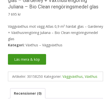
glas – Gardeney + Växthusrengöring
Juliana – Bio Clean rengöringsmedel glas
7 695
kr
Väggväxthus mot vägg Atlas 0,9 m² härdat glas – Gardeney
+ Växthusrengöring Juliana – Bio Clean rengöringsmedel
glas
Kategori:
Växthus – Väggväxthus
Läs mera & köp
Artikelnr:
30158250
Kategorier:
Väggväxthus
,
Växthus
Recensioner (0)