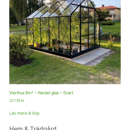
Växthus 8m² – Härdat glas – Svart
20 195
kr
Läs mera & köp
Hem & Trädgård