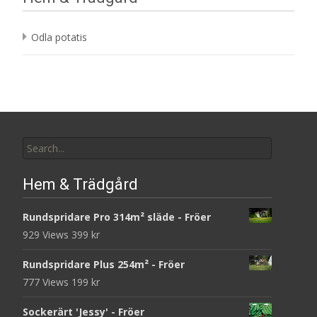
Odla potatis
Search
for:
Hem & Trädgård
Rundspridare Pro 314m² släde - Fröer
929 Views
399
kr
Rundspridare Plus 254m² - Fröer
777 Views
199
kr
Sockerärt 'Jessy' - Fröer