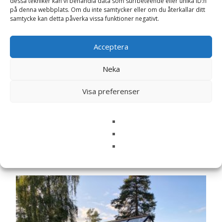
dessa tekniker kan vi behandla data som surfbeteende eller unika ID:n
på denna webbplats. Om du inte samtycker eller om du återkallar ditt
Namn
*
samtycke kan detta påverka vissa funktioner negativt.
E-post
*
Acceptera
Spara mitt namn, min e-postadress och webbplats i
denna webbläsare till nästa gång jag skriver en
Neka
kommentar.
Visa preferenser
Relaterade produkter