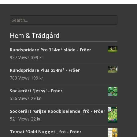
Search
for:
Hem & Trädgård
Rundspridare Pro 314m² släde - Fröer
937 Views
399
kr
Rundspridare Plus 254m² - Fröer
783 Views
199
kr
Sockerärt 'Jessy' - Fröer
526 Views
29
kr
Sockerärt 'Grijze Roodbloeiende' frö - Fröer
521 Views
22
kr
Tomat 'Gold Nugget', frö - Fröer