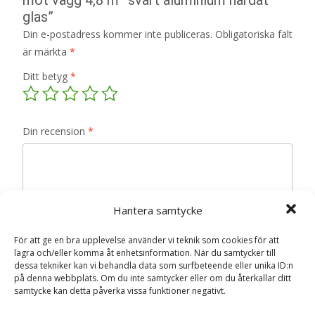
glas”
Din e-postadress kommer inte publiceras.
Obligatoriska fält
är märkta
*
Ditt betyg
*
Din recension
*
Hantera samtycke
Namn
*
För att ge en bra upplevelse använder vi teknik som cookies för att
E-post
*
lagra och/eller komma åt enhetsinformation. När du samtycker till
dessa tekniker kan vi behandla data som surfbeteende eller unika ID:n
Spara mitt namn, min e-postadress och webbplats i
på denna webbplats. Om du inte samtycker eller om du återkallar ditt
samtycke kan detta påverka vissa funktioner negativt.
denna webbläsare till nästa gång jag skriver en
kommentar.