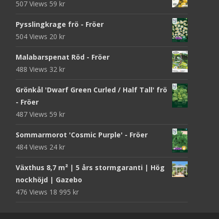
507 Views
59
kr
Pysslingkrage frö - Fröer
504 Views
20
kr
Malabarspenat Röd - Fröer
488 Views
32
kr
Grönkål 'Dwarf Green Curled / Half Tall' frö
- Fröer
487 Views
59
kr
Sommarmorot 'Cosmic Purple' - Fröer
484 Views
24
kr
Växthus 8,7 m² | 5 års stormgaranti | Hög
nockhöjd | Gazebo
476 Views
18 995
kr