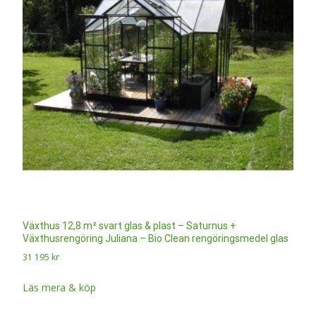
Växthus 12,8 m² svart glas & plast – Saturnus +
Växthusrengöring Juliana – Bio Clean rengöringsmedel glas
31 195
kr
Läs mera & köp