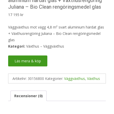
aluminium härdat glas + Växthusrengöring
Juliana – Bio Clean rengöringsmedel glas
17 195
kr
Väggväxthus mot vägg 4,8 m² svart aluminium härdat glas
+ Växthusrengöring Juliana – Bio Clean rengöringsmedel
glas
Kategori:
Växthus – Väggväxthus
Läs mera & köp
Artikelnr:
30156800
Kategorier:
Väggväxthus
,
Växthus
Recensioner (0)