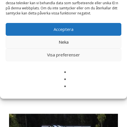
dessa tekniker kan vi behandla data som surfbeteende eller unika ID:n
Namn
*
på denna webbplats. Om du inte samtycker eller om du återkallar ditt
samtycke kan detta påverka vissa funktioner negativt.
E-post
*
Acceptera
Spara mitt namn, min e-postadress och webbplats i
denna webbläsare till nästa gång jag skriver en
Neka
kommentar.
Visa preferenser
Relaterade produkter