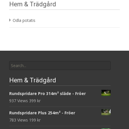
Hem & Trädgård
Odla potatis
Search
for:
Hem & Trädgård
Rundspridare Pro 314m² släde - Fröer
937 Views
399
kr
Rundspridare Plus 254m² - Fröer
783 Views
199
kr