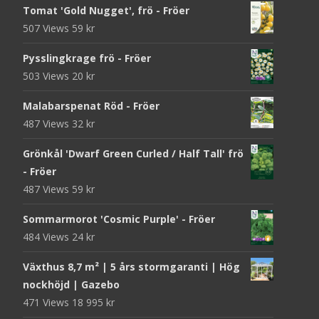
Tomat 'Gold Nugget', frö - Fröer
507 Views
59
kr
Pysslingkrage frö - Fröer
503 Views
20
kr
Malabarspenat Röd - Fröer
487 Views
32
kr
Grönkål 'Dwarf Green Curled / Half Tall' frö
- Fröer
487 Views
59
kr
Sommarmorot 'Cosmic Purple' - Fröer
484 Views
24
kr
Växthus 8,7 m² | 5 års stormgaranti | Hög
nockhöjd | Gazebo
471 Views
18 995
kr