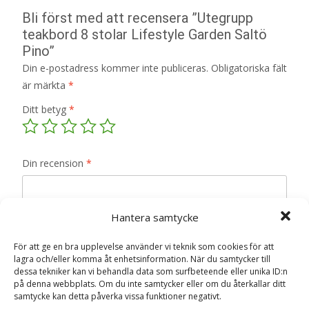
Bli först med att recensera ”Utegrupp
teakbord 8 stolar Lifestyle Garden Saltö
Pino”
Din e-postadress kommer inte publiceras.
Obligatoriska fält
är märkta
*
Ditt betyg
*
Din recension
*
Hantera samtycke
Namn
*
För att ge en bra upplevelse använder vi teknik som cookies för att
lagra och/eller komma åt enhetsinformation. När du samtycker till
dessa tekniker kan vi behandla data som surfbeteende eller unika ID:n
E-post
*
på denna webbplats. Om du inte samtycker eller om du återkallar ditt
samtycke kan detta påverka vissa funktioner negativt.
Spara mitt namn, min e-postadress och webbplats i