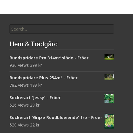
Search
for:
Hem & Trädgård
Rundspridare Pro 314m² släde - Fröer
936 Views
399
kr
Rundspridare Plus 254m² - Fröer
782 Views
199
kr
Sockerärt 'Jessy' - Fröer
526 Views
29
kr
Sockerärt 'Grijze Roodbloeiende' frö - Fröer
520 Views
22
kr