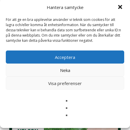
Namn
*
Hantera samtycke
E-post
*
För att ge en bra upplevelse använder vi teknik som cookies för att
lagra och/eller komma åt enhetsinformation. När du samtycker till
Spara mitt namn, min e-postadress och webbplats i
dessa tekniker kan vi behandla data som surfbeteende eller unika ID:n
denna webbläsare till nästa gång jag skriver en
på denna webbplats. Om du inte samtycker eller om du återkallar ditt
samtycke kan detta påverka vissa funktioner negativt.
kommentar.
Acceptera
Neka
Relaterade produkter
Visa preferenser