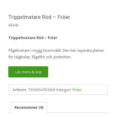
Trippelmatare Röd – Fröer
424
kr
Trippelmatare Röd – fröer
Fågelmatare i snygg husmodell. Den har separata platser
för talgbollar, fågelfrö och jordnötter.
Läs mera & köp
Artikelnr:
7350054763509
Kategori:
Fröer
Recensioner (0)