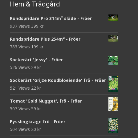
Hem & Trädgård
Rundspridare Pro 314m² släde - Fröer
937 Views
399
kr
Rundspridare Plus 254m² - Fröer
783 Views
199
kr
Sockerärt 'Jessy' - Fröer
526 Views
29
kr
Sockerärt 'Grijze Roodbloeiende' frö - Fröer
521 Views
22
kr
Tomat 'Gold Nugget', frö - Fröer
507 Views
59
kr
Pysslingkrage frö - Fröer
504 Views
20
kr