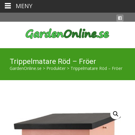
MENY
Trippelmatare Röd – Fröer
GardenOnline.se
>
Produkter
>
Trippelmatare Röd – Fröer