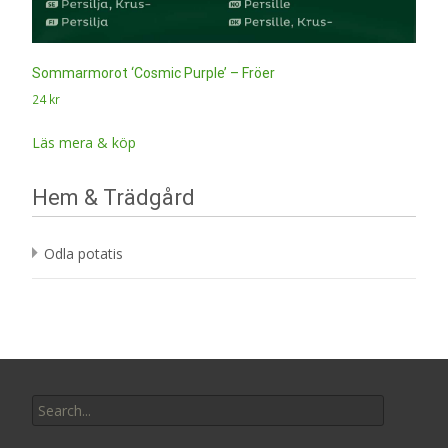
Sommarmorot ‘Cosmic Purple’ – Fröer
24
kr
Läs mera & köp
Hem & Trädgård
Odla potatis
Search
for: