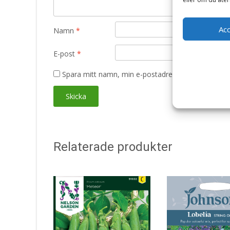
Ac
Namn
*
E-post
*
Spara mitt namn, min e-postadress och webbplats 
Relaterade produkter