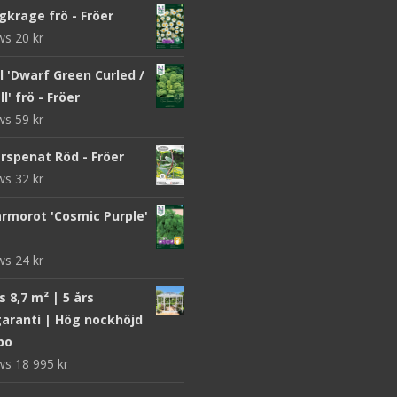
gkrage frö - Fröer
ews
20
kr
 'Dwarf Green Curled /
l' frö - Fröer
ews
59
kr
rspenat Röd - Fröer
ews
32
kr
morot 'Cosmic Purple'
ews
24
kr
 8,7 m² | 5 års
aranti | Hög nockhöjd
bo
ews
18 995
kr