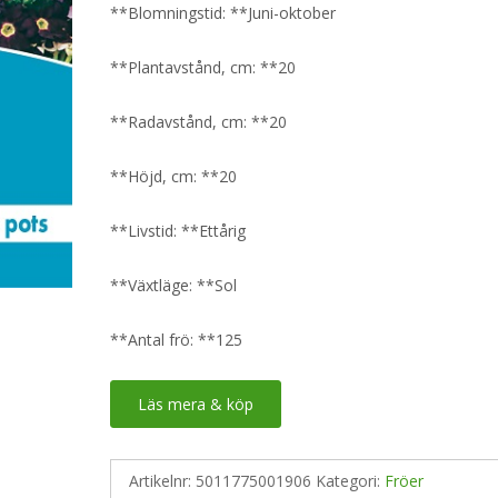
**Blomningstid: **Juni-oktober
**Plantavstånd, cm: **20
**Radavstånd, cm: **20
**Höjd, cm: **20
**Livstid: **Ettårig
**Växtläge: **Sol
**Antal frö: **125
Läs mera & köp
Artikelnr:
5011775001906
Kategori:
Fröer