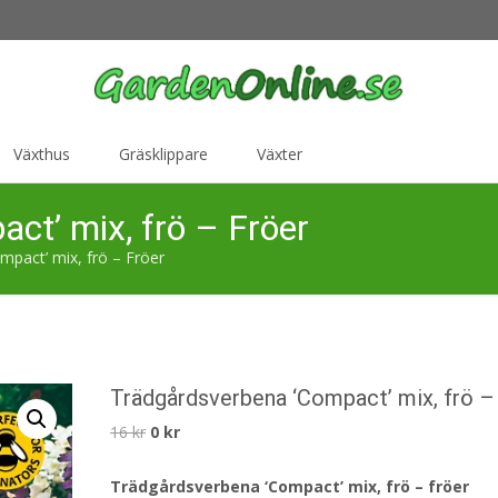
Växthus
Gräsklippare
Växter
ct’ mix, frö – Fröer
pact’ mix, frö – Fröer
Trädgårdsverbena ‘Compact’ mix, frö –
Det
Det
16
kr
0
kr
ursprungliga
nuvarande
Trädgårdsverbena ‘Compact’ mix, frö – fröer
priset
priset