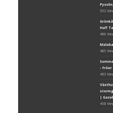
Pysslin
502 Vi
Grönkål
Half Tal
486 Vi
Malaba
485 Vi
Sommar
- Fröer
483 Vi
Växthus
stormg
| Gaze
458 Vi