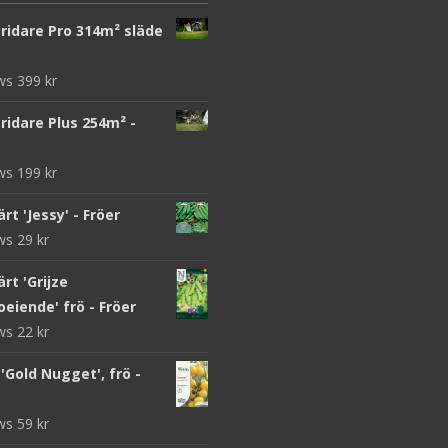
ridare Pro 314m² släde
ews
399
kr
ridare Plus 254m² -
ews
199
kr
rt 'Jessy' - Fröer
ews
29
kr
rt 'Grijze
eiende' frö - Fröer
ews
22
kr
Gold Nugget', frö -
ews
59
kr