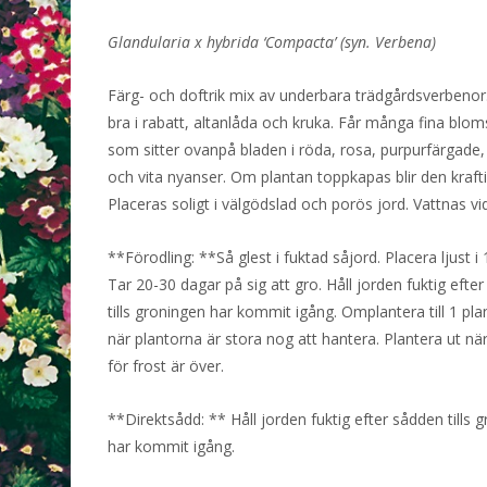
var:
är:
Glandularia x hybrida ‘Compacta’ (syn. Verbena)
16 kr.
0 kr.
Färg- och doftrik mix av underbara trädgårdsverbenor
bra i rabatt, altanlåda och kruka. Får många fina blo
som sitter ovanpå bladen i röda, rosa, purpurfärgade, b
och vita nyanser. Om plantan toppkapas blir den krafti
Placeras soligt i välgödslad och porös jord. Vattnas vi
**Förodling: **Så glest i fuktad såjord. Placera ljust i
Tar 20-30 dagar på sig att gro. Håll jorden fuktig efte
tills groningen har kommit igång. Omplantera till 1 pla
när plantorna är stora nog att hantera. Plantera ut när
för frost är över.
**Direktsådd: ** Håll jorden fuktig efter sådden tills 
har kommit igång.