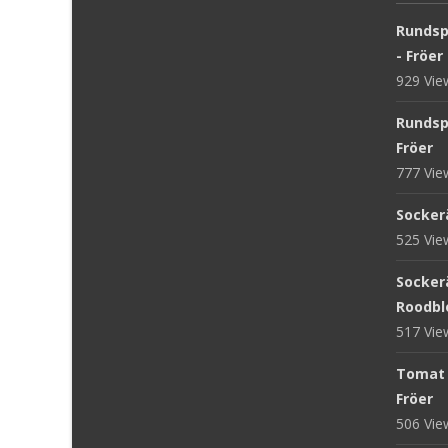
Rundsp
- Fröer
929 Vi
Rundsp
Fröer
777 Vi
Sockerä
525 Vi
Sockerä
Roodblo
517 Vi
Tomat '
Fröer
506 Vi