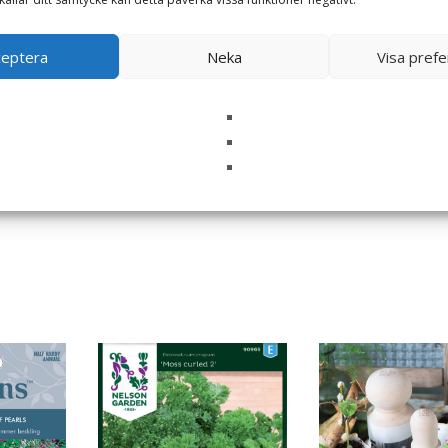
ceptera
Neka
Visa pref
i denna webbläsare till nästa gång jag skriver en kommentar.