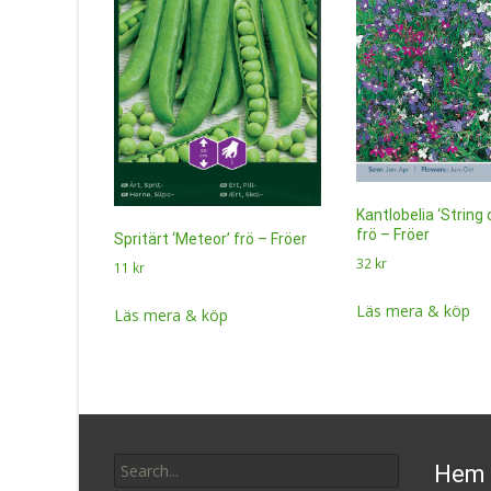
Kantlobelia ‘String 
frö – Fröer
Spritärt ‘Meteor’ frö – Fröer
32
kr
11
kr
Läs mera & köp
Läs mera & köp
Search
Hem 
for: