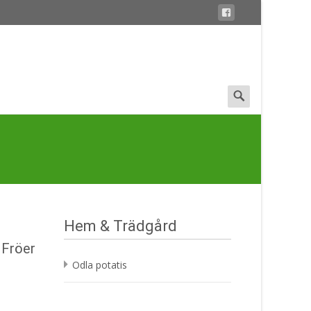
Search
for:
Hem & Trädgård
 Fröer
Odla potatis