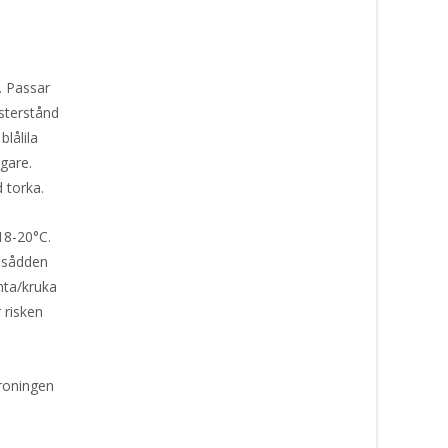
. Passar
msterstånd
lålila
gare.
d torka.
 18-20°C.
r sådden
nta/kruka
 risken
groningen