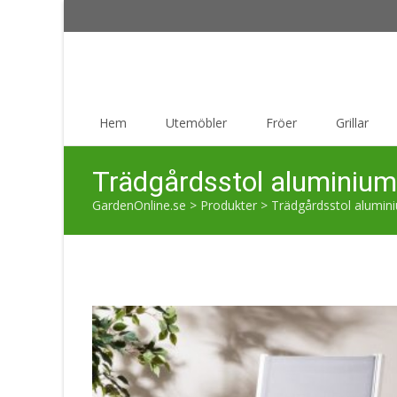
Skip
Hem
Utemöbler
Fröer
Grillar
to
content
Trädgårdsstol aluminium 
GardenOnline.se
>
Produkter
>
Trädgårdsstol alumini