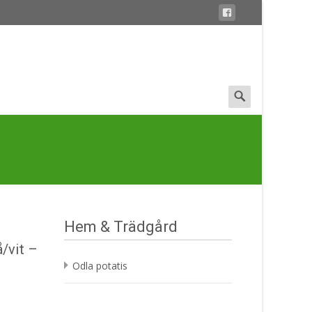
Search
for:
Hem & Trädgård
å/vit –
Odla potatis