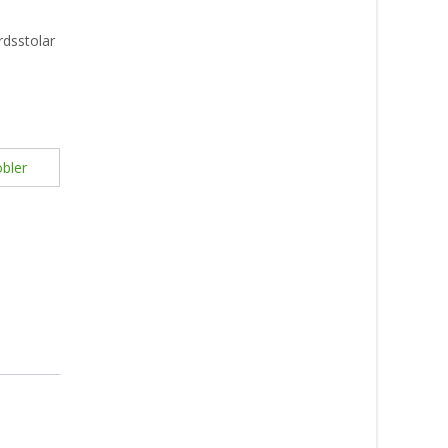
rdsstolar
bler