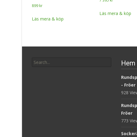
7 395
kr
899
kr
Läs mera & köp
Läs mera & köp
Search
Hem 
for:
Rundsp
- Fröer
928 Vi
Rundsp
Fröer
773 Vi
Sockerä