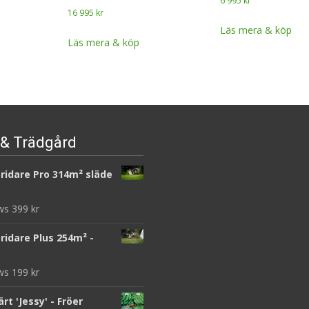
6 995
kr
16 995
kr
Läs mera & köp
Läs mera & köp
& Trädgård
ridare Pro 314m² släde
ews
399
kr
ridare Plus 254m² -
ews
199
kr
rt 'Jessy' - Fröer