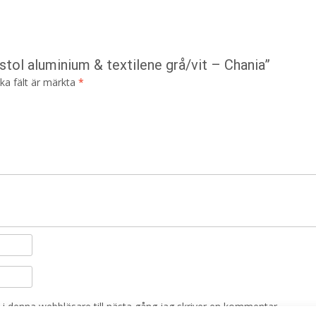
stol aluminium & textilene grå/vit – Chania”
ska fält är märkta
*
i denna webbläsare till nästa gång jag skriver en kommentar.