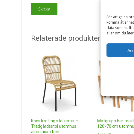
För att ge en br
komma åt enhets
data som surfbe
eller om du åter
Relaterade produkter
Ac
Konstrotting stol natur –
Matgrupp bar teakt
Trädgårdsstol utomhus
120×70 cm utomhu
aluminium ben