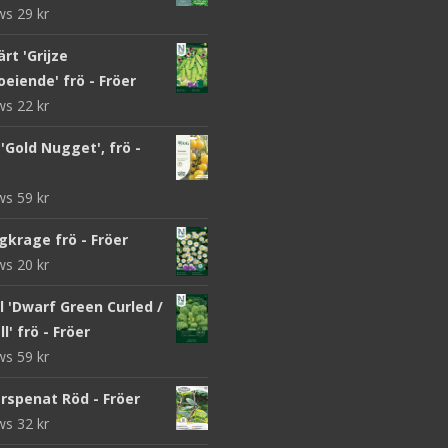
ews
29
kr
rt 'Grijze
eiende' frö - Fröer
ews
22
kr
Gold Nugget', frö -
ews
59
kr
gkrage frö - Fröer
ews
20
kr
 'Dwarf Green Curled /
l' frö - Fröer
ews
59
kr
rspenat Röd - Fröer
ews
32
kr