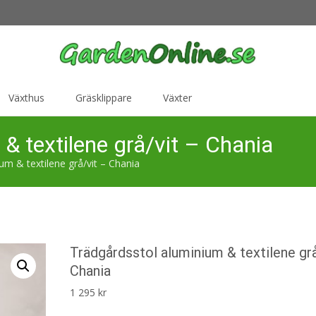
Växthus
Gräsklippare
Växter
& textilene grå/vit – Chania
um & textilene grå/vit – Chania
Trädgårdsstol aluminium & textilene gr
Chania
1 295
kr