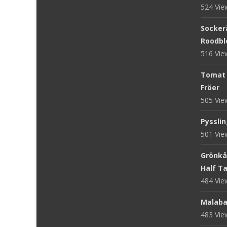
524 Vi
Sockerä
Roodblo
516 Vi
Tomat '
Fröer
505 Vi
Pysslin
501 Vi
Grönkål
Half Tal
484 Vi
Malaba
483 Vi